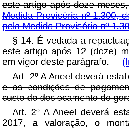
este artigo após doze meses,
Medida Provisória nº 1.300, 
pela Medida Provisória nº 1.3
§ 14. É vedada a repactuaçã
este artigo após 12 (doze) 
em vigor deste parágrafo.
(
Art. 2º A Aneel deverá estab
e as condições de pagament
custo do deslocamento de gera
Art. 2º A Aneel deverá esta
2017, a valoração, o mont