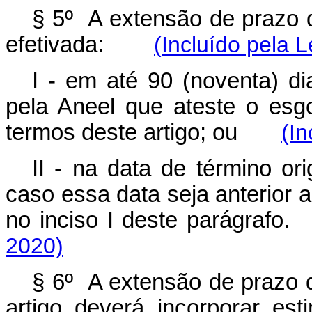
§ 5º A extensão de prazo d
efetivada:
(Incluído pela L
I - em até 90 (noventa) di
pela Aneel que ateste o esg
termos deste artigo; ou
(In
II - na data de término or
caso essa data seja anterior 
no inciso I deste parágr
2020)
§ 6º A extensão de prazo de
artigo deverá incorporar est