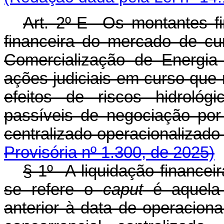
Art. 2º-E Os montantes fi
financeira do mercado de c
Comercialização de Energia
ações judiciais em curso que
efeitos de riscos hidroló
passíveis de negociação po
centralizado operacionaliz
Provisória nº 1.300, de 2025)
§ 1º A liquidação financei
se refere o
caput
é aquela 
anterior à data de operacio