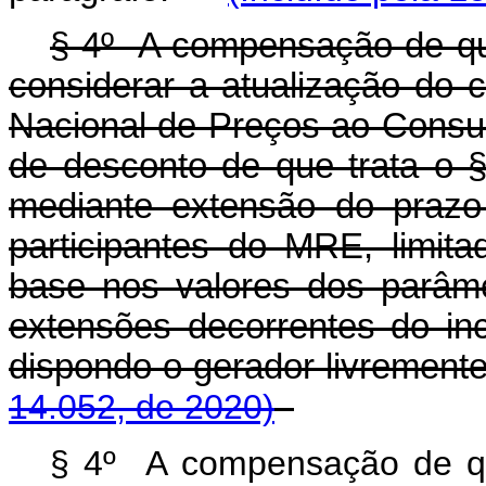
§ 4º A compensação de qu
considerar a atualização do c
Nacional de Preços ao Consu
de desconto de que trata o § 
mediante extensão do prazo
participantes do MRE, limit
base nos valores dos parâme
extensões decorrentes do inci
dispondo o gerador livreme
14.052, de 2020)
§ 4º A compensação de q