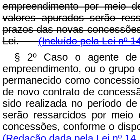
empreendimento por meio de
valores apurados serão res
prazos das novas concessões,
Lei.
(Incluído pela Lei nº 
§ 2º Caso o agente de 
empreendimento, ou o grupo 
permanecido como concessio
de novo contrato de concessã
sido realizada no período d
serão ressarcidos por meio
concessões, conforme o dispo
(Redação dada pela Lei nº 14.