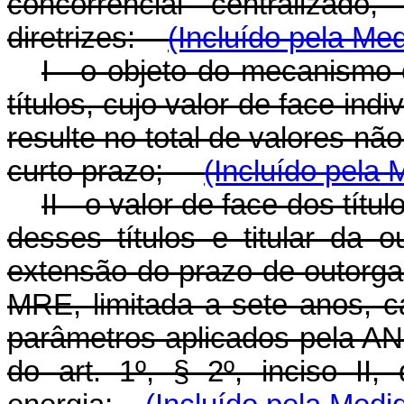
concorrencial centralizado
diretrizes:
(Incluído pela Med
I - o objeto do mecanismo 
títulos, cujo valor de face ind
resulte no total de valores n
curto prazo;
(Incluído pela 
II - o valor de face dos tít
desses títulos e titular da
extensão do prazo de outorga
MRE, limitada a sete anos, 
parâmetros aplicados pela A
do art. 1º, § 2º, inciso II