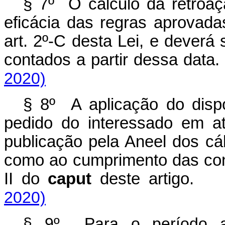
§ 7º O cálculo da retroaç
eficácia das regras aprovada
art. 2º-C desta Lei, e deverá 
contados a partir dessa d
2020)
§ 8º A aplicação do dispo
pedido do interessado em a
publicação pela Aneel dos cál
como ao cumprimento das cond
II do
caput
deste artig
2020)
§ 9º Para o período ant