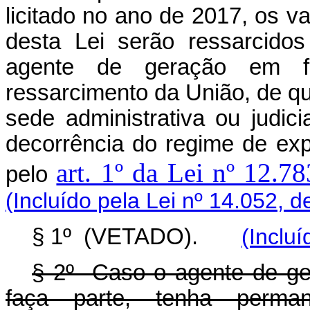
licitado no ano de 2017, os v
desta Lei serão ressarcido
agente de geração em f
ressarcimento da União, de q
sede administrativa ou judic
decorrência do regime de ex
art. 1º da Lei nº 12.7
pelo
(Incluído pela Lei nº 14.052, d
§ 1º (VETADO).
(Inclu
§ 2º Caso o agente de ge
faça parte, tenha perma