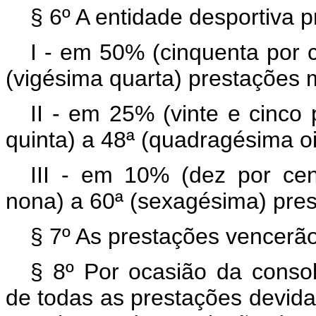
§ 6º A entidade desportiva p
I - em 50% (cinquenta por c
(vigésima quarta) prestações 
II - em 25% (vinte e cinco 
quinta) a 48ª (quadragésima o
III - em 10% (dez por cen
nona) a 60ª (sexagésima) pre
§ 7º As prestações vencerão
§ 8º Por ocasião da consol
de todas as prestações devid