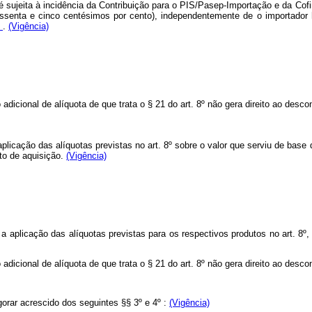
, é sujeita à incidência da Contribuição para o PIS/Pasep-Importação e da Co
sessenta e cinco centésimos por cento), independentemente de o importador
8
.
(Vigência)
dicional de alíquota de que trata o § 21 do art. 8º não gera direito ao desco
licação das alíquotas previstas no art. 8º sobre o valor que serviu de base d
sto de aquisição.
(Vigência)
a aplicação das alíquotas previstas para os respectivos produtos no art. 8º, 
dicional de alíquota de que trata o § 21 do art. 8º não gera direito ao desco
gorar acrescido dos seguintes §§ 3º e 4º :
(Vigência)