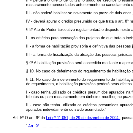
II - perderá o direito de utilizar o saldo de créditos pres
ressarcimento apresentados anteriormente ao cancelamento d
III - não poderá habilitar-se novamente no prazo de dois ano
IV - deverá apurar o crédito presumido de que trata o art. 8º n
§ 8º Ato do Poder Executivo regulamentará o disposto neste ar
I - os critérios para aprovação dos projetos de que trata o inc
II - a forma de habilitação provisória e definitiva das pessoas 
III - a forma de fiscalização da atuação das pessoas jurídicas 
§ 9º A habilitação provisória será concedida mediante a apresen
§ 10. No caso de deferimento do requerimento de habilitação de
§ 11. No caso de indeferimento do requerimento de habilitaçã
do requerimento, a habilitação provisória perderá seus efeitos 
I - caso tenha utilizado os créditos presumidos apurados na
tributos ou para ressarcimento em dinheiro, recolher, no prazo
II - caso não tenha utilizado os créditos presumidos apurad
apurados indevidamente do saldo acumulado.”
Art. 5º O art. 9º da
Lei nº 11.051, de 29 de dezembro de 2004
, passa
“
Art. 9º
...................................................