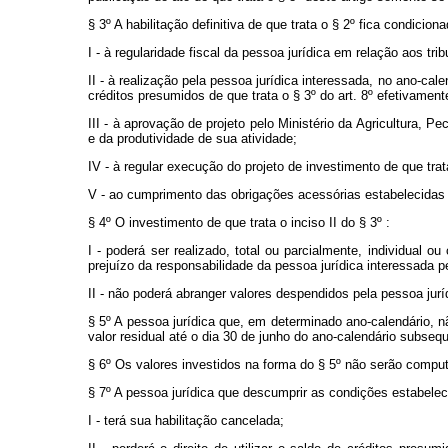
§ 3º A habilitação definitiva de que trata o § 2º fica condiciona
I - à regularidade fiscal da pessoa jurídica em relação aos tr
II - à realização pela pessoa jurídica interessada, no ano-cal
créditos presumidos de que trata o § 3º do art. 8º efetivame
III - à aprovação de projeto pelo Ministério da Agricultura, 
e da produtividade de sua atividade;
IV - à regular execução do projeto de investimento de que tra
V - ao cumprimento das obrigações acessórias estabelecidas pe
§ 4º O investimento de que trata o inciso II do § 3º :
I - poderá ser realizado, total ou parcialmente, individual 
prejuízo da responsabilidade da pessoa jurídica interessada pe
II - não poderá abranger valores despendidos pela pessoa jurídi
§ 5º A pessoa jurídica que, em determinado ano-calendário, n
valor residual até o dia 30 de junho do ano-calendário subseq
§ 6º Os valores investidos na forma do § 5º não serão comput
§ 7º A pessoa jurídica que descumprir as condições estabelec
I - terá sua habilitação cancelada;