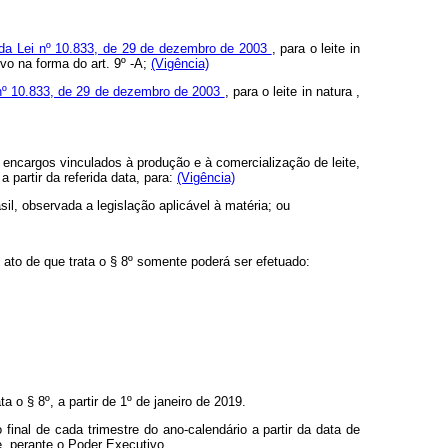
º da Lei nº 10.833, de 29 de dezembro de 2003
, para o leite
in
ivo na forma do art. 9º -A;
(Vigência)
i nº 10.833, de 29 de dezembro de 2003
, para o leite
in natura
,
e encargos vinculados à produção e à comercialização de leite,
 partir da referida data, para:
(Vigência)
il, observada a legislação aplicável à matéria; ou
 ato de que trata o § 8º somente poderá ser efetuado:
 o § 8º, a partir de 1º de janeiro de 2019.
inal de cada trimestre do ano-calendário a partir da data de
te, perante o Poder Executivo.