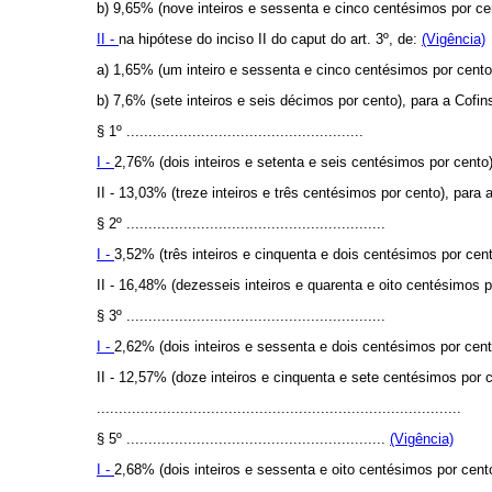
b) 9,65% (nove inteiros e sessenta e cinco centésimos por ce
II -
na hipótese do inciso II do
caput
do art. 3º, de:
(Vigência)
a) 1,65% (um inteiro e sessenta e cinco centésimos por cent
b) 7,6% (sete inteiros e seis décimos por cento), para a Cofi
§ 1º ......................................................
I -
2,76% (dois inteiros e setenta e seis centésimos por cent
II - 13,03% (treze inteiros e três centésimos por cento), para
§ 2º ...........................................................
I -
3,52% (três inteiros e cinquenta e dois centésimos por ce
II - 16,48% (dezesseis inteiros e quarenta e oito centésimos 
§ 3º ...........................................................
I -
2,62% (dois inteiros e sessenta e dois centésimos por cen
II - 12,57% (doze inteiros e cinquenta e sete centésimos por 
...................................................................................
§ 5º ...........................................................
(Vigência)
I -
2,68% (dois inteiros e sessenta e oito centésimos por cen