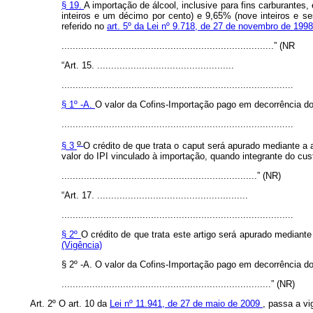
§ 19.
A importação de álcool, inclusive para fins carburantes
inteiros e um décimo por cento) e 9,65% (nove inteiros e 
referido no
art. 5º da Lei nº 9.718, de 27 de novembro de 199
............................................................................” (NR
“Art. 15. .................................................
...................................................................................
§ 1º -A.
O
valor da Cofins-Importação pago em decorrência do a
...................................................................................
o
§ 3
O crédito de que trata o
caput
será apurado mediante a ap
valor do IPI vinculado à importação, quando integrante do cu
......................................................................” (NR)
“Art. 17. ......................................................
...................................................................................
§ 2º
O crédito de que trata este artigo será apurado mediante 
(Vigência)
§ 2º -A. O
valor da Cofins-Importação pago em decorrência do a
...........................................................................” (NR)
Art. 2º O art. 10 da
Lei nº 11.941, de 27 de maio de 2009
, passa a vi