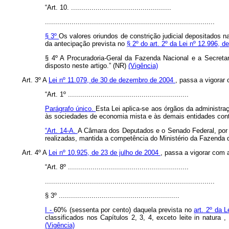
“Art. 10. .................................................
...................................................................................
§ 3º
Os valores oriundos de constrição judicial depositados 
da antecipação prevista no
§ 2º do art. 2º da Lei nº 12.996, 
§ 4º A Procuradoria-Geral da Fazenda Nacional e a Secretar
disposto neste artigo.” (NR)
(Vigência)
Art. 3º A
Lei nº 11.079, de 30 de dezembro de 2004
, passa a vigorar
“Art. 1º ...........................................................
Parágrafo único.
Esta Lei aplica-se aos órgãos da administra
às sociedades de economia mista e às demais entidades contro
“Art. 14-A.
A Câmara dos Deputados e o Senado Federal, por me
realizadas, mantida a competência do Ministério da Fazenda des
Art. 4º A
Lei nº 10.925, de 23 de julho de 2004
, passa a vigorar com 
“Art. 8º ...........................................................
...................................................................................
§ 3º ...........................................................
I -
60% (sessenta por cento) daquela prevista no
art. 2º da 
classificados nos Capítulos 2, 3, 4, exceto leite
in natura
,
(Vigência)