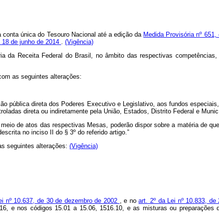
na conta única do Tesouro Nacional até a edição da
Medida Provisória nº 651,
de 18 de junho de 2014
.
(Vigência)
ia da Receita Federal do Brasil, no âmbito das respectivas competências,
 com as seguintes alterações:
ção pública direta dos Poderes Executivo e Legislativo, aos fundos especiais
ladas direta ou indiretamente pela União, Estados, Distrito Federal e Municí
io de atos das respectivas Mesas, poderão dispor sobre a matéria de que tr
crita no inciso II do § 3º do referido artigo.”
as seguintes alterações:
(Vigência)
Lei nº 10.637, de 30 de dezembro de 2002
, e no
art. 2º da Lei nº 10.833, 
 16, e nos códigos 15.01 a 15.06, 1516.10, e as misturas ou preparações 