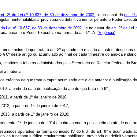
art. 2º da Lei nº 10.637, de 30 de dezembro de 2002
, e no
caput
do
art. 2
regularmente habilitada, provisória ou definitivamente, perante o Poder Execut
º da Lei nº 10.637, de 30 de dezembro de 2002
, e no
caput
do
art. 2º da Le
litada perante o Poder Executivo na forma do art. 9º -A.
(Vigência)
tos presumidos de que trata o art. 8º apurado em relação a custos, despesas 
o § 8º deste artigo ou acumulado ao final de cada trimestre do ano-calendário a
relativos a tributos administrados pela Secretaria da Receita Federal do Bras
el à matéria.
de créditos de que trata o
caput
acumulado até o dia anterior à publicação do
10, a partir da data de publicação do ato de que trata o § 8º ;
011, a partir de 1º de janeiro de 2016;
2012, a partir de 1º de janeiro de 2017;
2013, a partir de 1º de janeiro de 2018;
o entre 1º de janeiro de 2014 e o dia anterior à publicação do ato de que trata
esumidos apurados na forma do inciso IV do § 3º do art. 8º e acumulado ao f
aplica à pessoa jurídica regularmente habilitada, provisória ou definitivamen