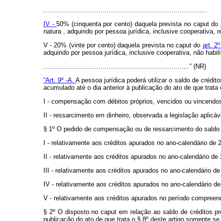
...................................................................................
IV -
50% (cinquenta por cento) daquela prevista no
caput
do
natura
, adquirido por pessoa jurídica, inclusive cooperativa, 
V - 20% (vinte por cento) daquela prevista no
caput
do
art. 2
adquirido por pessoa jurídica, inclusive cooperativa, não habi
..........................................................................” (NR)
“Art. 9º -A.
A pessoa jurídica poderá utilizar o saldo de crédi
acumulado até o dia anterior à publicação do ato de que trata 
I - compensação com débitos próprios, vencidos ou vincendos, 
II - ressarcimento em dinheiro, observada a legislação aplicáv
§ 1º O pedido de compensação ou de ressarcimento do saldo 
I - relativamente aos créditos apurados no ano-calendário de 20
II - relativamente aos créditos apurados no ano-calendário de 2
III - relativamente aos créditos apurados no ano-calendário de 
IV - relativamente aos créditos apurados no ano-calendário de 
V - relativamente aos créditos apurados no período compreendid
§ 2º O disposto no
caput
em relação ao saldo de créditos pr
publicação do ato de que trata o § 8º deste artigo somente se 