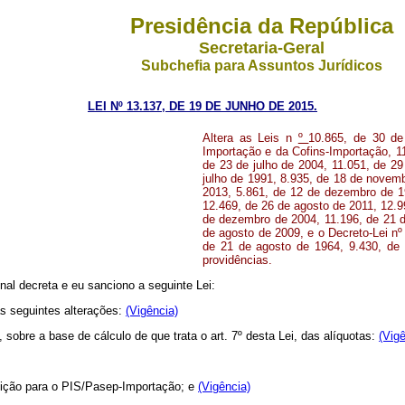
Presidência da República
Secretaria-Geral
Subchefia para Assuntos Jurídicos
LEI Nº 13.137, DE 19 DE JUNHO DE 2015.
Altera as Leis n
º
10.865, de 30 de
Importação e da Cofins-Importação, 1
de 23 de julho de 2004, 11.051, de 2
julho de 1991, 8.935, de 18 de novem
2013, 5.861, de 12 de dezembro de 1
12.469, de 26 de agosto de 2011, 12.9
de dezembro de 2004, 11.196, de 21 
de agosto de 2009, e o Decreto-Lei n
de 21 de agosto de 1964, 9.430, de
providências.
al decreta e eu sanciono a seguinte Lei:
as seguintes alterações:
(Vigência)
sobre a base de cálculo de que trata o art. 7º desta Lei, das alíquotas:
(Vigê
buição para o PIS/Pasep-Importação; e
(Vigência)