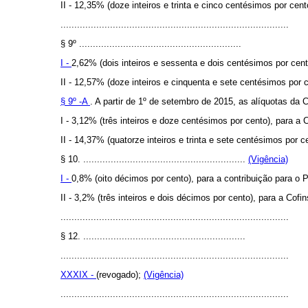
II - 12,35% (doze inteiros e trinta e cinco centésimos por cen
...................................................................................
§ 9º ...........................................................
I -
2,62% (dois inteiros e sessenta e dois centésimos por cen
II - 12,57% (doze inteiros e cinquenta e sete centésimos por 
§ 9º -A
. A partir de 1º de setembro de 2015, as alíquotas da
I - 3,12% (três inteiros e doze centésimos por cento), para 
II - 14,37% (quatorze inteiros e trinta e sete centésimos por 
§ 10. ...........................................................
(Vigência)
I -
0,8% (oito décimos por cento), para a contribuição para o
II - 3,2% (três inteiros e dois décimos por cento), para a Cof
...................................................................................
§ 12. ...........................................................
...................................................................................
XXXIX -
(revogado);
(Vigência)
...................................................................................