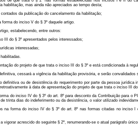
umidos de que trata o § 2º nas formas estabelecidas nos incisos I e II do
c
a habilitação, mas ainda não apreciados ao tempo desta;
s, contados da publicação do cancelamento da habilitação;
a forma do inciso V do § 3º daquele artigo.
tigo, estabelecendo, entre outros:
iso III do § 3º apresentados pelos interessados;
jurídicas interessadas;
habilitadas.
tação do projeto de que trata o inciso III do § 3º e está condicionada à regula
finitiva, cessará a vigência da habilitação provisória, e serão convalidados 
o definitiva ou de desistência do requerimento por parte da pessoa jurídica 
retroativamente à data de apresentação do projeto de que trata o inciso III do
 forma do inciso IV do § 3º do art. 8º para desconto da Contribuição para 
 de trinta dias do indeferimento ou da desistência, o valor utilizado indevida
os na forma do inciso IV do § 3º do art. 8º nas formas citadas no inciso I
 a vigorar acrescido do seguinte § 2º, renumerando-se o atual parágrafo único