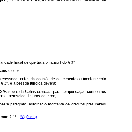
aput
, inclusive em relação aos pedidos de compensação ou
ridade fiscal de que trata o inciso I do § 3º.
seus efeitos.
interessada, antes da decisão de deferimento ou indeferimento
 § 3º, e a pessoa jurídica deverá:
o PIS/Pasep e da Cofins devidas, para compensação com outros
mente, acrescido de juros de mora;
 deste parágrafo, estornar o montante de créditos presumidos
 para § 1º :
(Vigência)