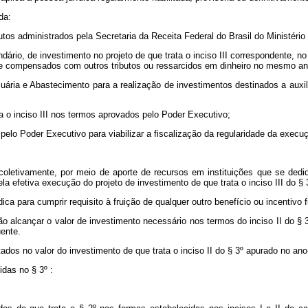
da:
ibutos administrados pela Secretaria da Receita Federal do Brasil do Ministéri
endário, de investimento no projeto de que trata o inciso III correspondente,
nte compensados com outros tributos ou ressarcidos em dinheiro no mesmo an
Pecuária e Abastecimento para a realização de investimentos destinados a auxil
ta o inciso III nos termos aprovados pelo Poder Executivo;
lo Poder Executivo para viabilizar a fiscalização da regularidade da execução
ou coletivamente, por meio de aporte de recursos em instituições que se ded
la efetiva execução do projeto de investimento de que trata o inciso III do § 3
ca para cumprir requisito à fruição de qualquer outro benefício ou incentivo f
ão alcançar o valor de investimento necessário nos termos do inciso II do §
uente.
ados no valor do investimento de que trata o inciso II do § 3º apurado no an
idas no § 3º :