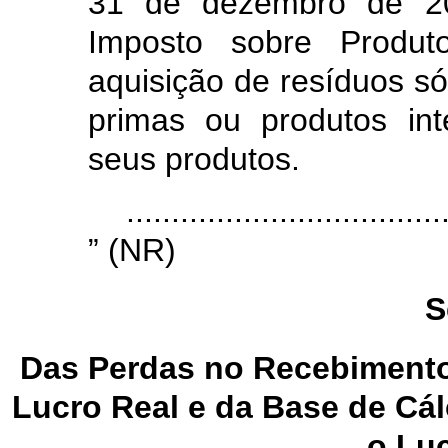
31 de dezembro de 20
Imposto sobre Produto
aquisição de resíduos só
primas ou produtos int
seus produtos.
...................................
” (NR)
S
Das Perdas no Recebimento
Lucro Real e da Base de Cál
o Lu