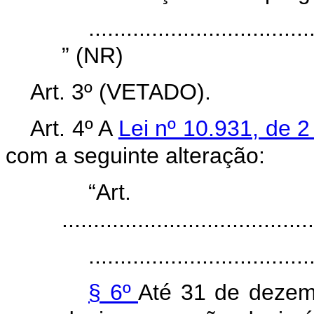
...................................
” (NR)
Art. 3º (VETADO).
Art. 4º A
Lei nº 10.931, de 
com a seguinte alteração:
“Ar
........................................
...................................
§ 6º
Até 31 de dezem