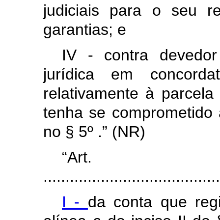
judiciais para o seu 
garantias; e
IV - contra devedor
jurídica em concordat
relativamente à parcela
tenha se comprometido 
no § 5º .” (NR)
“Ar
........................................
I -
da conta que regi