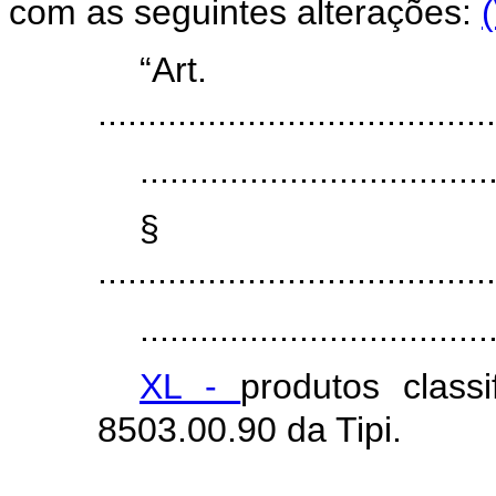
com as seguintes alterações:
“Ar
........................................
...................................
§ 
........................................
...................................
XL -
produtos class
8503.00.90 da Tipi.
...................................