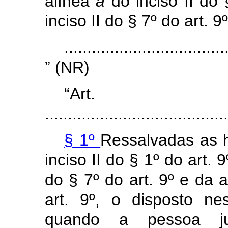
alínea
a
do inciso II do
inciso II do § 7º
do art. 9º
...................................
” (NR)
“Ar
........................................
§ 1º
Ressalvadas as 
inciso II do § 1º
do art. 
do § 7º
do art. 9º
e da 
art. 9º, o disposto ne
quando a pessoa ju