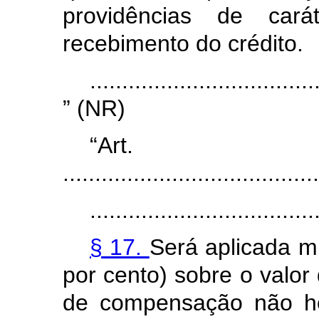
providências de carát
recebimento do crédito.
...................................
” (NR)
“Ar
........................................
...................................
§ 17.
Será aplicada m
por cento) sobre o valor
de compensação não ho