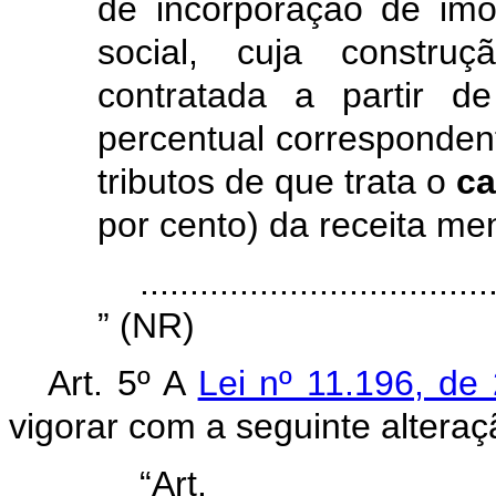
de incorporação de imóv
social, cuja constru
contratada a partir 
percentual corresponden
tributos de que trata o
c
por cento) da receita me
...................................
” (NR)
Art. 5º A
Lei nº 11.196, d
vigorar com a seguinte alteraç
“Ar