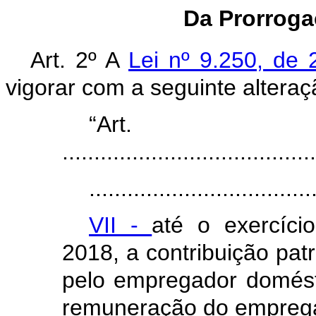
Da Prorroga
Art. 2º A
Lei nº 9.250, d
vigorar com a seguinte alteraç
“Ar
........................................
...................................
VII -
até o exercíci
2018, a contribuição pat
pelo empregador domésti
remuneração do empreg