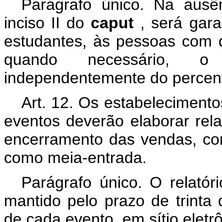
Parágrafo único. Na ausê
inciso II do
caput
, será gar
estudantes, às pessoas com 
quando necessário, o 
independentemente do percent
Art. 12. Os estabelecimento
eventos deverão elaborar rel
encerramento das vendas, co
como meia-entrada.
Parágrafo único. O relatór
mantido pelo prazo de trinta 
de cada evento, em sítio eletr