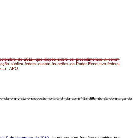
 setembro de 2011, que dispõe sobre os procedimentos a serem
ação pública federal quanto às ações do Poder Executivo federal
pica - APO.
e tendo em vista o disposto no art. 8º da Lei nº 12.396, de 21 de março de
0, de 9 de dezembro de 1980,
os cargos e as funções exercidos por