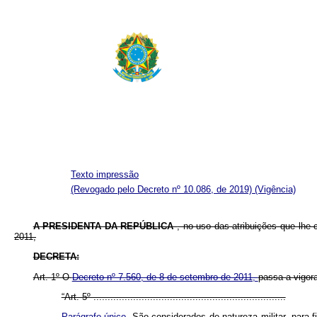
Texto impressão
(Revogado pelo Decreto nº 10.086, de 2019)
(Vigência)
A PRESIDENTA DA REPÚBLICA
, no uso das atribuições que lhe 
2011,
DECRETA:
Art. 1º O
Decreto nº 7.560, de 8 de setembro de 2011,
passa a vigor
“Art. 5º ....................................................................
Parágrafo único.
São considerados de natureza militar, para 