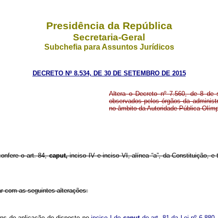
Presidência da República
Secretaria-Geral
Subchefia para Assuntos Jurídicos
DECRETO Nº 8.534, DE 30 DE SETEMBRO DE 2015
Altera o Decreto nº 7.560, de 8 de
observados pelos órgãos da administr
no âmbito da Autoridade Pública Olím
confere o art. 84,
caput,
inciso IV e inciso VI, alínea “a”, da Constituição, 
ar com as seguintes alterações:
fins de aplicação do disposto no
inciso I do
caput
do art. 81 da Lei nº 6.88