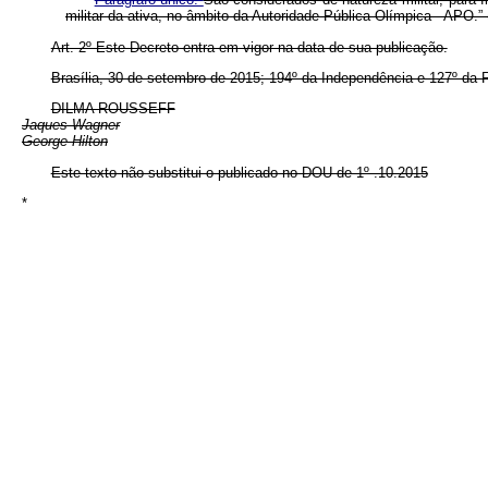
militar da ativa, no âmbito da Autoridade Pública Olímpica - APO.”
Art. 2º Este Decreto entra em vigor na data de sua publicação.
Brasília, 30 de setembro de 2015; 194º da Independência e 127º da 
DILMA ROUSSEFF
Jaques Wagner
George Hilton
Este texto não substitui o publicado no DOU de 1º .10.2015
*