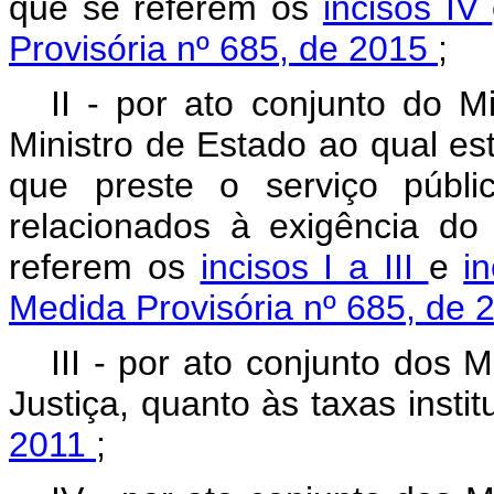
que se referem os
incisos IV
Provisória nº 685, de 2015
;
II - por ato conjunto do 
Ministro de Estado ao qual es
que preste o serviço públi
relacionados à exigência do
referem os
incisos I a III
e
i
Medida Provisória nº 685, de
III - por ato conjunto dos
Justiça, quanto às taxas insti
2011
;