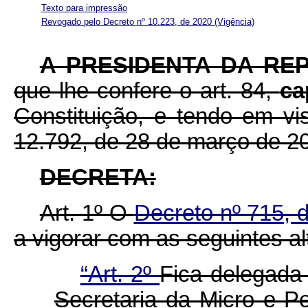
Texto para impressão
Revogado pelo Decreto nº 10.223, de 2020
(Vigência)
A PRESIDENTA DA RE
que lhe confere o art. 84,
ca
Constituição, e tendo em vis
12.792, de 28 de março de 2
DECRETA:
Art. 1º O
Decreto nº 715,
a vigorar com as seguintes al
“Art. 2º
Fica delegada
Secretaria da Micro e 