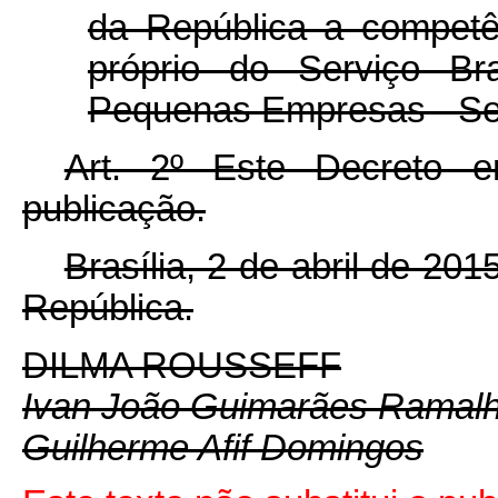
da República a competê
próprio do Serviço Br
Pequenas Empresas - Se
Art. 2º Este Decreto 
publicação.
Brasília, 2 de abril de 20
República.
DILMA ROUSSEFF
Ivan João Guimarães Ramal
Guilherme Afif Domingos