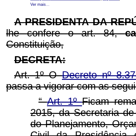
Ver mais...
A
PRESIDENTA DA REP
lhe confere o art. 84,
c
Constituição,
DECRETA:
Art. 1º O
Decreto nº 8.3
passa a vigorar com as segui
“
Art. 1º
Ficam rema
2015, da Secretaria de
do Planejamento, Orç
Civil da Presidência