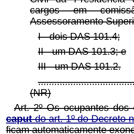
cargos em comiss
Assessoramento Superi
I - dois DAS 101.4;
II - um DAS 101.3; e
III - um DAS 101.2.
...................................
(NR)
Art. 2º Os ocupantes dos
caput
do art. 1º do Decreto 
ficam automaticamente exon