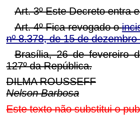
Art. 3º Este Decreto entra 
Art. 4º Fica revogado o
inci
nº 8.378, de 15 de dezembro
Brasília, 26 de fevereiro
127º da República.
DILMA ROUSSEFF
Nelson Barbosa
Este texto não substitui o p