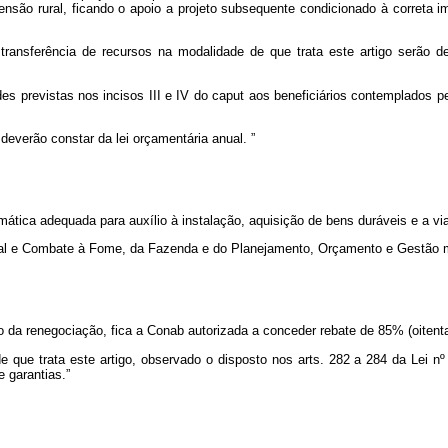
tensão rural, ficando o apoio a projeto subsequente condicionado à correta im
a transferência de recursos na modalidade de que trata este artigo serão 
es previstas nos incisos III e IV do
caput
aos beneficiários contemplados pel
 deverão constar da lei orçamentária anual.
”
tica adequada para auxílio à instalação, aquisição de bens duráveis e a viab
al e Combate à Fome, da Fazenda e do Planejamento, Orçamento e Gestão man
 da renegociação, fica a Conab autorizada a conceder rebate de 85% (oitenta
e que trata este artigo, observado o disposto nos arts. 282 a 284 da Lei nº
 garantias.”