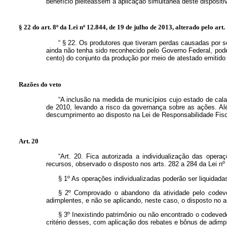
benefício pleiteassem a aplicação simultânea deste dispositi
§ 22 do art. 8º
da Lei nº 12.844, de 19 de julho de 2013, alterado pelo art.
“
§ 22. Os produtores que tiveram perdas causadas por 
ainda não tenha sido reconhecido pelo Governo Federal, po
cento) do conjunto da produção por meio de atestado emitido 
Razões do veto
“A inclusão na medida de municípios cujo estado de cal
de 2010, levando a risco da governança sobre as ações. Al
descumprimento ao disposto na Lei de Responsabilidade Fisc
Art. 20
“Art. 20. Fica autorizada a individualização das oper
recursos, observado o disposto nos arts. 282 a 284 da Lei nº 
§ 1º As operações individualizadas poderão ser liquidada
§ 2º Comprovado o abandono da atividade pelo codeved
adimplentes, e não se aplicando, neste caso, o disposto no art
§ 3º Inexistindo patrimônio ou não encontrado o codeved
critério desses, com aplicação dos rebates e bônus de adimpl