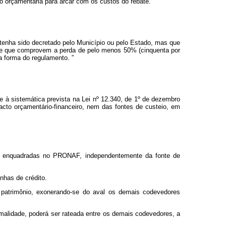
ão orçamentária para arcar com os custos do rebate.”
tenha sido decretado pelo Município ou pelo Estado, mas que
sde que comprovem a perda de pelo menos 50% (cinquenta por
na forma do regulamento.
”
 à sistemática prevista na Lei nº 12.340, de 1º de dezembro
cto orçamentário-financeiro, nem das fontes de custeio, em
aval, enquadradas no PRONAF, independentemente da fonte de
nhas de crédito.
 patrimônio, exonerando-se do aval os demais codevedores
rmalidade, poderá ser rateada entre os demais codevedores, a