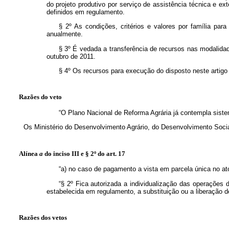
do projeto produtivo por serviço de assistência técnica e ex
definidos em regulamento.
§ 2º As condições, critérios e valores por família par
anualmente.
§ 3º É vedada a transferência de recursos nas modalidad
outubro de 2011.
§ 4º Os recursos para execução do disposto neste artigo
Razões do veto
“O Plano Nacional de Reforma Agrária já contempla sistemá
Os Ministério do Desenvolvimento Agrário, do Desenvolvimento Soci
Alínea
a
do inciso III e § 2º do art. 17
“a) no caso de pagamento a vista em parcela única no ato
“§ 2º Fica autorizada a individualização das operações d
estabelecida em regulamento, a substituição ou a liberação de
Razões dos vetos