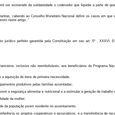
rá ser exonerado da solidariedade o codevedor que liquidar a parte de que 
garantias, cabendo ao Conselho Monetário Nacional definir os casos em que 
osto neste artigo.
”
 ato jurídico perfeito garantida pela Constituição em seu art. 5º , XXXVI
 financeiros, inclusive não reembolsáveis, aos beneficiários do Programa N
e a aquisição de itens de primeira necessidade;
uipamentos produtivos pelas famílias assentadas;
omover a segurança alimentar e nutricional e a estimular a geração de trabalho
lidade da mulher;
dade da população jovem residente no assentamento.
preferência os projetos cooperativos e associativos, e a transferência de 