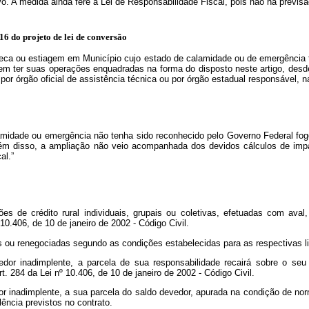
vo. A medida ainda fere a Lei de Responsabilidade Fiscal, pois não há previs
 16 do projeto de lei de conversão
seca ou estiagem em Município cujo estado de calamidade ou de emergência 
dem ter suas operações enquadradas na forma do disposto neste artigo, de
por órgão oficial de assistência técnica ou por órgão estadual responsável, 
amidade ou emergência não tenha sido reconhecido pelo Governo Federal foge
ém disso, a ampliação não veio acompanhada dos devidos cálculos de impa
al.”
ações de crédito rural individuais, grupais ou coletivas, efetuadas com 
10.406, de 10 de janeiro de 2002 - Código Civil.
s ou renegociadas segundo as condições estabelecidas para as respectivas li
or inadimplente, a parcela de sua responsabilidade recairá sobre o seu
. 284 da Lei nº 10.406, de 10 de janeiro de 2002 - Código Civil.
or inadimplente, a sua parcela do saldo devedor, apurada na condição de no
ência previstos no contrato.