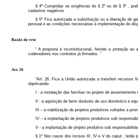
§ 4º Cumpridas as exigências do § 2º ou do § 3º , pode
cadastros negativos.
§ 5º Fica autorizada a substituição ou a liberação de 
pessoal e as condições necessárias à implementação do disp
Razão do veto
“
A proposta é inconstitucional, ferindo a proteção ao
codevedores nos contratos já firmados.
”
Art. 26
“Art. 26. Fica a União autorizada a transferir recursos
objetivando:
I - a instalação das famílias no projeto de assentamento 
II - a aquisição de bens duráveis de uso doméstico e eq
III – a viabilização de projetos produtivos voltados a pr
IV – a implantação de projetos produtivos sob responsabi
V - a implantação de projeto produtivo sob responsabili
§ 1º Nos casos dos incisos III, IV e V do
caput
, terão 