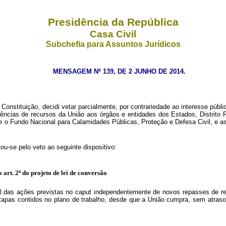
Presidência da República
Casa Civil
Subchefia para Assuntos Jurídicos
MENSAGEM Nº 139, DE 2 JUNHO DE 2014.
onstituição, decidi vetar parcialmente, por contrariedade ao interesse públi
erências de recursos da União aos órgãos e entidades dos Estados, Distrit
e o Fundo Nacional para Calamidades Públicas, Proteção e Defesa Civil, e as
u-se pelo veto ao seguinte dispositivo:
o art. 2º do projeto de lei de conversão
gral das ações previstas no caput independentemente de novos repasses de 
etapas contidos no plano de trabalho, desde que a União cumpra, sem atras