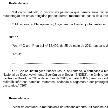
Razão do veto
“Tal como redigido, o dispositivo permitiria que beneficiários d
recuperação em áreas atingidas por desastres, mesmo nos casos de a inter
O Ministério do Planejamento, Orçamento e Gestão juntamente com os
Art. 4º
“Art. 4º O art. 4º da Lei nº 12.409, de 25 de maio de 2011, passa a v
‘Art. 4º ..........................................................................
..............................................................................................
§ 9º São as instituições financeiras, a seu critério, autorizadas
Nacional de Desenvolvimento Econômico e Social (BNDES), no âmbito do P
Central do Brasil, de 20 de dezembro de 2012, em até 100% (cem por cento
redistribuição nas parcelas restantes, podendo o pagamento ser prorroga
pactuados.’ (NR)”
Razões do veto
“Além de contrariar a metodologia de refinanciamento utilizada p