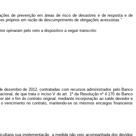
 as ações de prevenção em áreas de risco de desastres e de resposta e de
eles próprios em razão de descumprimento de obrigações acessórias.”
 opinaram pelo veto a dispositivo a seguir transcrito:
31 de dezembro de 2012, contratadas com recursos administrados pelo Banco
onal, de que trata o inciso V do art. 1º da Resolução nº 4.170 do Banco
 até o fim do contrato original, mediante incorporação ao saldo devedor e
ara o vencimento no contrato, mantendo-se os mesmos encargos financeiros
ificultaria sua implementação, a medida não veio acompanhada dos devidos