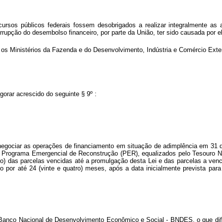
e recursos públicos federais fossem desobrigados a realizar integralmente
rupção do desembolso financeiro, por parte da União, ter sido causada por 
 Ministérios da Fazenda e do Desenvolvimento, Indústria e Comércio Exterior
igorar acrescido do seguinte § 9º :
 a renegociar as operações de financiamento em situação de adimplência em 
rograma Emergencial de Reconstrução (PER), equalizados pelo Tesouro Naci
) das parcelas vencidas até a promulgação desta Lei e das parcelas a vencer
do por até 24 (vinte e quatro) meses, após a data inicialmente prevista p
elo Banco Nacional de Desenvolvimento Econômico e Social - BNDES, o que d