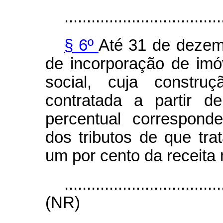
...................................
§ 6º
Até 31 de dezem
de incorporação de imóv
social, cuja constru
contratada a partir 
percentual correspond
dos tributos de que tr
um por cento da receita
...................................
(NR)