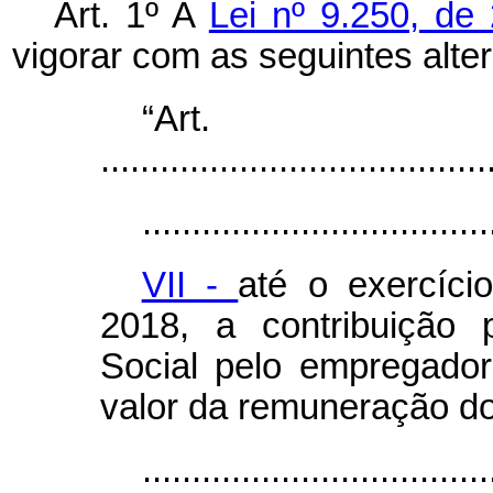
Art. 1º A
Lei nº 9.250, d
vigorar com as seguintes alte
“Ar
.......................................
...................................
VII -
até o exercíci
2018, a contribuição 
Social pelo empregador
valor da remuneração d
...................................