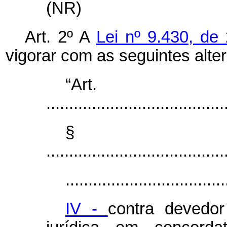
(NR)
Art. 2º A
Lei nº 9.430, d
vigorar com as seguintes alte
“Ar
.......................................
§
.......................................
...................................
IV -
contra devedor