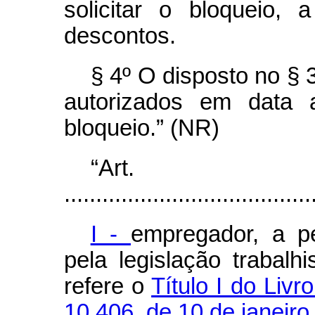
solicitar o bloqueio,
descontos.
§ 4º O disposto no § 
autorizados em data a
bloqueio.” (NR)
“Ar
.......................................
I -
empregador, a pe
pela legislação trabal
refere o
Título I do Livr
10.406, de 10 de janeiro