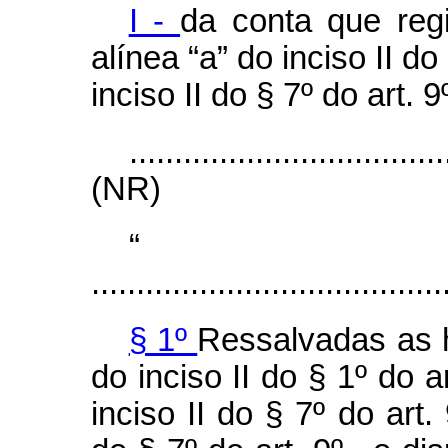
I -
da conta que regi
alínea “a” do inciso II do
inciso II do § 7º do art. 9º
...................................
(NR)
.......................................
§ 1º
Ressalvadas as h
do inciso II do § 1º do a
inciso II do § 7º do art.