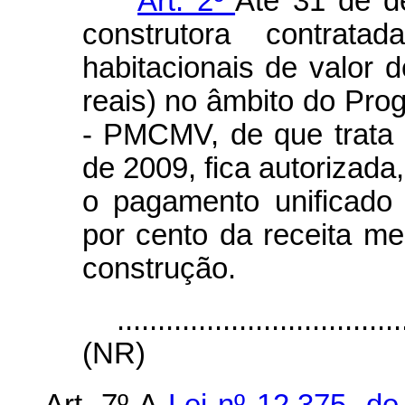
“
Art. 2º
Até 31 de d
construtora contrata
habitacionais de valor 
reais) no âmbito do Pr
- PMCMV, de que trata a
de 2009, fica autorizada,
o pagamento unificado 
por cento da receita me
construção.
...................................
(NR)
Art. 7º A
Lei nº 12.375, d