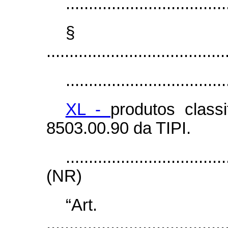
...................................
§ 
.......................................
...................................
XL -
produtos class
8503.00.90 da TIPI.
...................................
(NR)
“Ar
.......................................