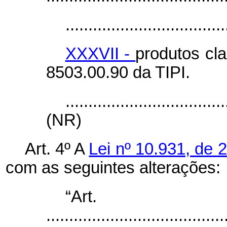
...................................
XXXVII -
produtos cl
8503.00.90 da TIPI.
...................................
(NR)
Art. 4º A
Lei nº 10.931, de 
com as seguintes alterações:
“Ar
.......................................