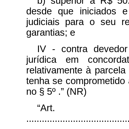
b) superior a R$ 50.
desde que iniciados e
judiciais para o seu 
garantias; e
IV - contra devedor
jurídica em concordat
relativamente à parcela
tenha se comprometido 
no § 5º .” (NR)
“Ar
.......................................