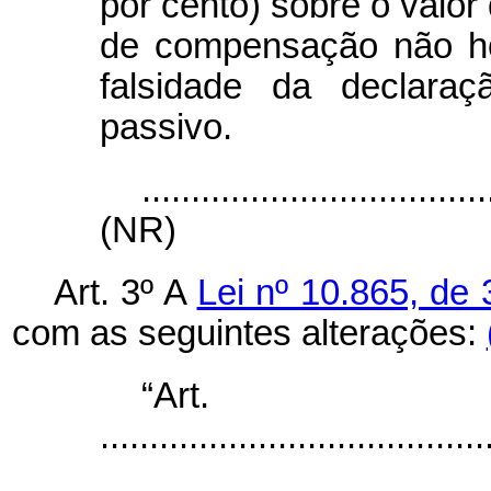
por cento) sobre o valor
de compensação não ho
falsidade da declaraç
passivo.
...................................
(NR)
Art. 3º A
Lei nº 10.865, de 
com as seguintes alterações:
“Ar
.......................................