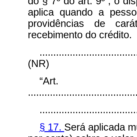
do § 7º do art. 9º , o d
aplica quando a pesso
providências de carát
recebimento do crédito.
...................................
(NR)
“Ar
.......................................
...................................
§ 17.
Será aplicada m