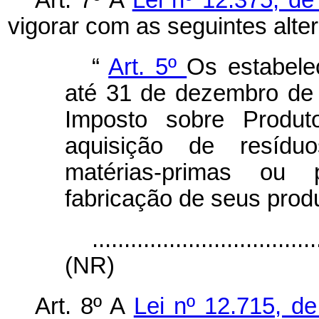
vigorar com as seguintes alte
“
Art. 5º
Os estabelec
até 31 de dezembro de 
Imposto sobre Produto
aquisição de resíduo
matérias-primas ou p
fabricação de seus prod
...................................
(NR)
Art. 8º A
Lei nº 12.715, d