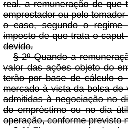
real, a remuneração de que 
emprestador ou pelo tomador
o caso, segundo o regime 
imposto de que trata o
caput
devido.
§ 2º Quando a remuneração
valor das ações objeto do e
terão por base de cálculo o
mercado à vista da bolsa de
admitidas à negociação no di
do empréstimo ou no dia úti
operação, conforme previsto n