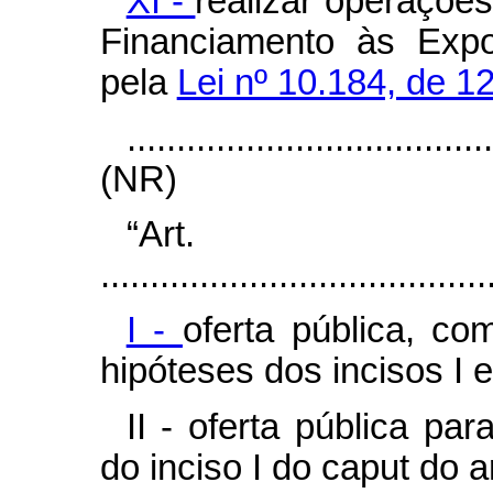
XI -
realizar operaçõe
Financiamento às Expo
pela
Lei nº 10.184, de 1
....................................
(NR)
“Ar
.......................................
I -
oferta pública, co
hipóteses dos incisos I 
II - oferta pública pa
do inciso I do
caput
do ar