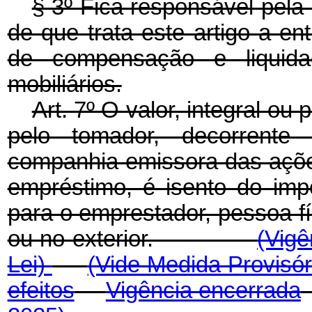
§ 3º Fica responsável pela
de que trata este artigo a en
de compensação e liquid
mobiliários.
Art. 7º O valor, integral o
pelo tomador, decorrente 
companhia emissora das açõe
empréstimo, é isento do imp
para o emprestador, pessoa fís
ou no exterior.
(Vigê
Lei)
(Vide Medida Provisór
efeitos
Vigência encerrada