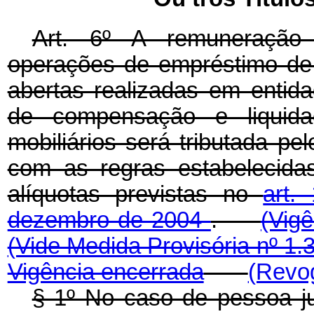
Art. 6º A remuneração 
operações de empréstimo de
abertas realizadas em entida
de compensação e liquid
mobiliários será tributada p
com as regras estabelecida
alíquotas previstas no
art.
dezembro de 2004
.
(Vig
(Vide Medida Provisória nº 1.
Vigência encerrada
(Revog
§ 1º No caso de pessoa ju