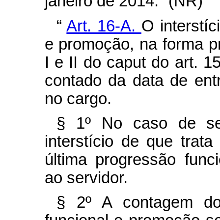
janeiro de 2014.” (NR)
“
Art. 16-A.
O interstí
e promoção, na forma pr
I e II do
caput
do art. 1
contado da data de ent
no cargo.
§ 1º No caso de ser
interstício de que trat
última progressão fun
ao servidor.
§ 2º A contagem do 