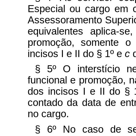
Especial ou cargo em 
Assessoramento Superio
equivalentes aplica-s
promoção, somente o 
incisos I e II do § 1º e
c
§ 5º O interstício n
funcional e promoção, n
dos incisos I e II do §
contado da data de ent
no cargo.
§ 6º No caso de ser