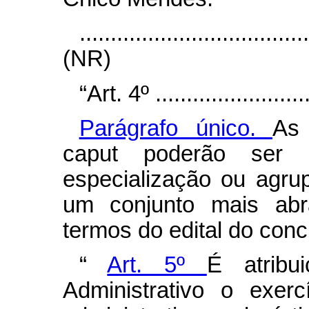
....................................
(NR)
“Art. 4º ..........................
Parágrafo único.
As 
caput
poderão ser d
especialização ou agru
um conjunto mais abra
termos do edital do conc
“
Art. 5º
É atribu
Administrativo o exer