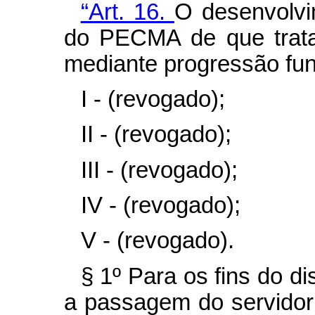
“Art. 16.
O desenvolvi
do PECMA de que trata 
mediante progressão fun
I - (revogado);
II - (revogado);
III - (revogado);
IV - (revogado);
V - (revogado).
§ 1º Para os fins do d
a passagem do servidor