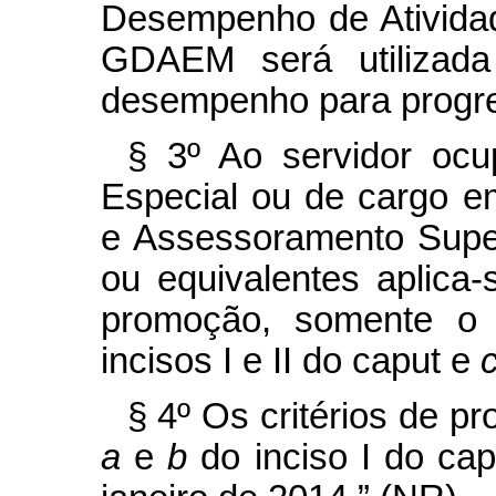
Desempenho de Atividad
GDAEM será utilizada
desempenho para progr
§ 3º Ao servidor oc
Especial ou de cargo 
e Assessoramento Super
ou equivalentes aplica-
promoção, somente o 
incisos I e II do
caput
e
§ 4º Os critérios de p
a
e
b
do inciso I do
ca