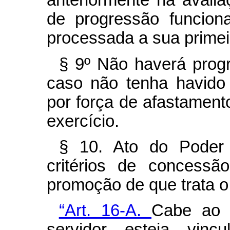
anteriormente na avali
de progressão funcion
processada a sua primei
§ 9º Não haverá prog
caso não tenha havido 
por força de afastament
exercício.
§ 10. Ato do Poder 
critérios de concessã
promoção de que trata 
“Art. 16-A.
Cabe ao 
servidor esteja vinc