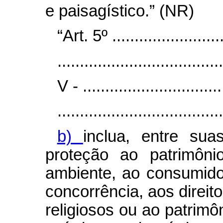
e paisagístico.” (NR)
“Art. 5º ..........................
.....................................
V - ................................
.....................................
b)
inclua, entre suas
proteção ao patrimôni
ambiente, ao consumido
concorrência, aos direito
religiosos ou ao patrimôni