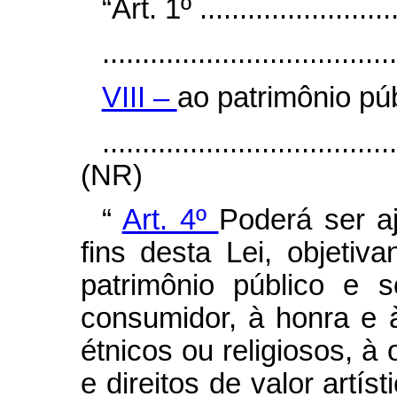
“Art. 1º ..........................
.....................................
VIII –
ao patrimônio púb
....................................
(NR)
“
Art. 4º
Poderá ser a
fins desta Lei, objetiva
patrimônio público e 
consumidor, à honra e à
étnicos ou religiosos, à
e direitos de valor artísti