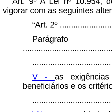
Art. 9º A Lei nº 10.954,
vigorar com as seguintes alte
“Art. 2º .........................
Parágr
.......................................
...................................
V -
as exigência
beneficiários e os critér
...................................