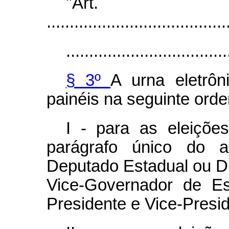
"Ar
.......................................
...................................
§ 3º
A urna eletrôn
painéis na seguinte ord
I - para as eleiçõe
parágrafo único do a
Deputado Estadual ou Di
Vice-Governador de Es
Presidente e Vice-Presi