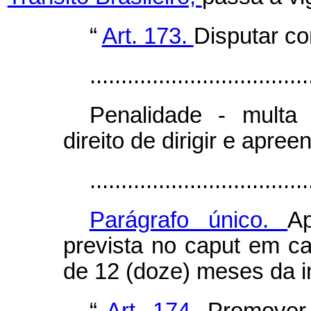
“
Art. 173.
Disputar co
...................................
Penalidade - multa
direito de dirigir e apre
...................................
Parágrafo único.
A
prevista no
caput
em ca
de 12 (doze) meses da in
“
Art. 174.
Promover,