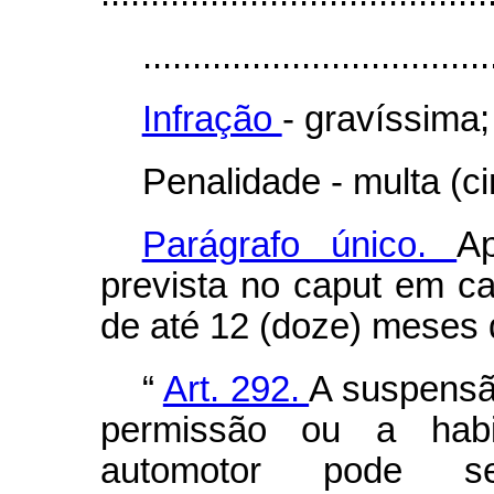
...................................
Infração
- gravíssima;
Penalidade - multa (c
Parágrafo único.
A
prevista no
caput
em ca
de até 12 (doze) meses d
“
Art. 292.
A suspensão
permissão ou a habili
automotor pode s