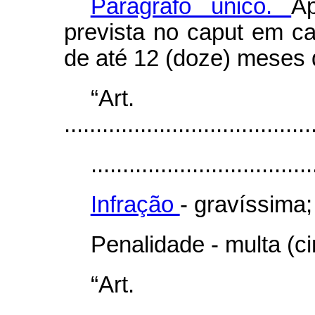
Parágrafo único.
A
prevista no
caput
em ca
de até 12 (doze) meses d
“Art
.......................................
...................................
Infração
- gravíssima;
Penalidade - multa (c
“Art
.......................................