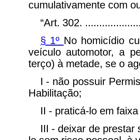
cumulativamente com ou
“Art. 302. ......................
§ 1º
No homicídio cu
veículo automotor, a 
terço) à metade, se o ag
I - não possuir Permis
Habilitação;
II - praticá-lo em fai
III - deixar de presta