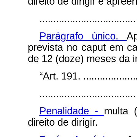
direito de dirigir e apre
...................................
Parágrafo único.
A
prevista no
caput
em ca
de 12 (doze) meses da in
“Art. 191. ......................
...................................
Penalidade -
multa 
direito de dirigir.