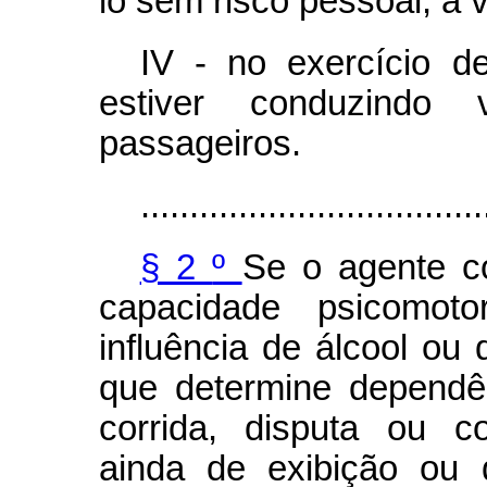
lo sem risco pessoal, à 
IV - no exercício de
estiver conduzindo 
passageiros.
...................................
§ 2
º
Se o agente c
capacidade psicomot
influência de álcool ou 
que determine dependên
corrida, disputa ou c
ainda de exibição ou 