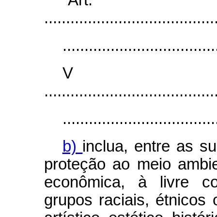
.......................................
...................................
V
.......................................
...................................
b)
inclua, entre as su
proteção ao meio ambi
econômica, à livre co
grupos raciais, étnicos 