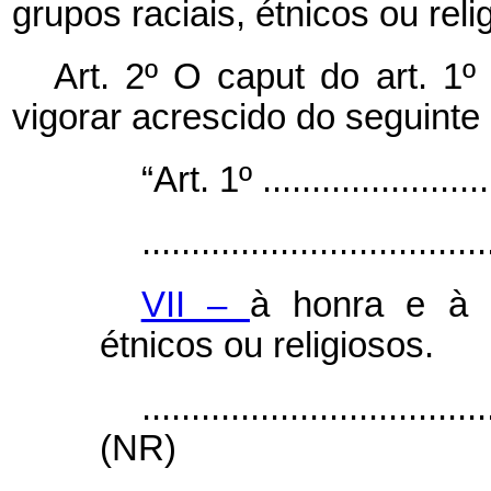
grupos raciais, étnicos ou reli
Art. 2º
O
caput
do art. 1º
vigorar acrescido do seguinte i
“Art. 1º .........................
...................................
VII –
à honra e à d
étnicos ou religiosos.
...................................
(NR)