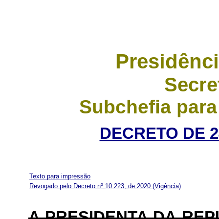
Presidênci
Secre
Subchefia para
DECRETO DE 2
Texto para impressão
Revogado pelo Decreto nº 10.223, de 2020
(Vigência)
A PRESIDENTA DA RE