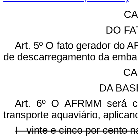
CA
DO F
Art. 5º O fato gerador do 
de descarregamento da embarc
CA
DA BAS
Art. 6º O AFRMM será c
transporte aquaviário, aplican
I - vinte e cinco por cento