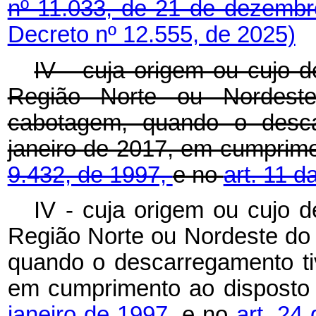
nº 11.033, de 21 de dezemb
Decreto nº 12.555, de 2025)
IV - cuja origem ou cujo de
Região Norte ou Nordest
cabotagem, quando o descar
janeiro de 2017, em cumprim
9.432, de 1997,
e no
art. 11 d
IV - cuja origem ou cujo de
Região Norte ou Nordeste do
quando o descarregamento tiv
em cumprimento ao dispost
janeiro de 1997
, e no
art. 24