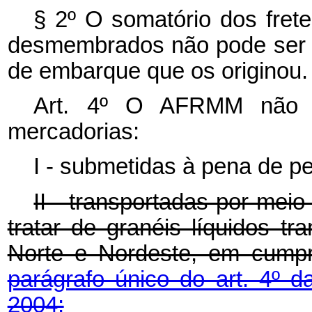
§ 2º O somatório dos fre
desmembrados não pode ser 
de embarque que os originou.
Art. 4º O AFRMM não in
mercadorias:
I - submetidas à pena de p
II - transportadas por meio
tratar de granéis líquidos t
Norte e Nordeste, em cump
parágrafo único do art. 4º d
2004;