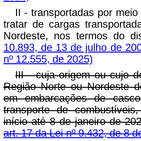
II - transportadas por meio
tratar de cargas transporta
Nordeste, nos termos do d
10.893, de 13 de julho de 20
nº 12.555, de 2025)
III - cuja origem ou cujo d
Região Norte ou Nordeste d
em embarcações de casco 
transporte de combustíveis
início até 8 de janeiro de 2
art. 17 da Lei nº 9.432, de 8 