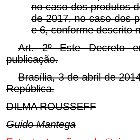
no caso dos produtos d
de 2017, no caso dos p
e 6, conforme descrito 
Art. 2º Este Decreto 
publicação.
Brasília, 3 de abril de 20
República.
DILMA ROUSSEFF
Guido Mantega