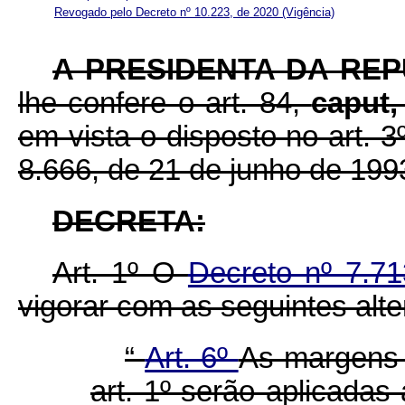
Revogado pelo Decreto nº 10.223, de 2020
(Vigência)
A PRESIDENTA DA REP
lhe confere o art. 84,
caput
em vista o disposto no art. 3º
8.666, de 21 de junho de 199
DECRETA:
Art. 1º O
Decreto nº 7.71
vigorar com as seguintes alt
“
Art. 6º
As margens 
art. 1º serão aplicada