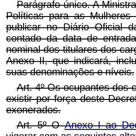
Parágrafo único. A Ministr
Políticas para as Mulheres
publicar no Diário Oficial 
contado da data de entrada
nominal dos titulares dos ca
Anexo II, que indicará, inc
suas denominações e níveis.
Art. 4º Os ocupantes dos
existir por força deste Dec
exonerados.
Art. 5º O
Anexo I ao De