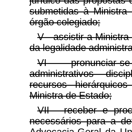
jurídico das propostas
submetidas à Ministra
órgão colegiado;
V - assistir a Ministr
da legalidade administra
VI - pronunciar-s
administrativos disc
recursos hierárquico
Ministra de Estado;
VII - receber e pro
necessários para a def
Advocacia-Geral da Un