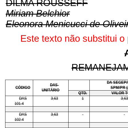
DILMA ROUSSEFF
Miriam Belchior
Eleonora Menicucci de Olivei
Este
texto não substitui 
REMANEJA
DA SEGEP/
DAS-
CÓDIGO
SPM/PR (
UNITÁRIO
QTD.
VALOR T
DAS
3,63
1
3,63
101.4
DAS
3,63
-
-
102.4