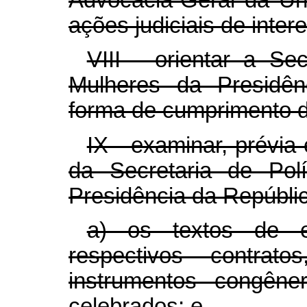
ações judiciais de inter
VIII - orientar a Se
Mulheres da Presidên
forma de cumprimento de
IX - examinar, prévia
da Secretaria de Pol
Presidência da Repúbli
a) os textos de e
respectivos contrat
instrumentos congêne
celebrados; e