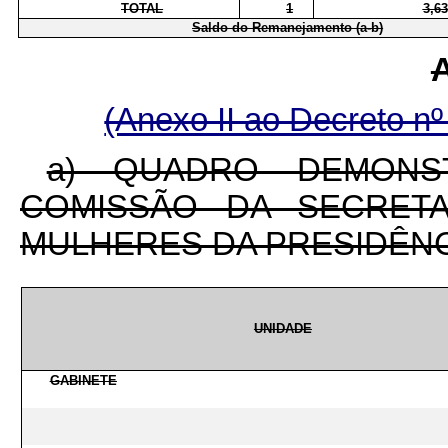
TOTAL
1
3,63
Saldo do Remanejamento (a-b)
(Anexo II ao Decreto nº
a) QUADRO DEMONS
COMISSÃO DA SECRETA
MULHERES DA PRESIDÊNC
UNIDADE
GABINETE