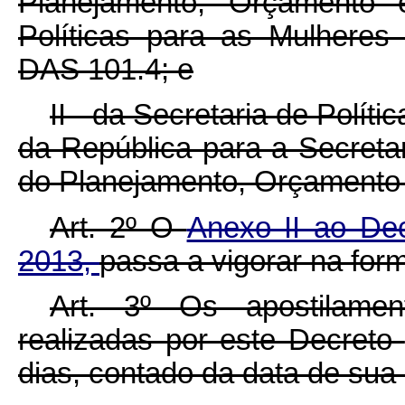
Planejamento, Orçamento 
Políticas para as Mulheres
DAS 101.4; e
II - da Secretaria de Polít
da República para a Secretar
do Planejamento, Orçamento
Art. 2º O
Anexo II ao Dec
2013,
passa a vigorar na fo
Art. 3º Os apostilamen
realizadas por este Decreto
dias, contado da data de sua 