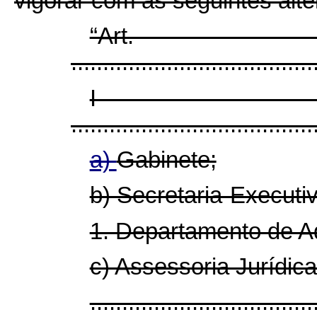
vigorar com as seguintes alt
“Ar
......................................
I
......................................
a)
Gabinete;
b) Secretaria-Executiv
1. Departamento de Ad
c) Assessoria Jurídica
...................................