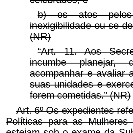
b) os atos pelo
inexigibilidade ou se de
(NR)
“Art. 11. Aos Secre
incumbe planejar, di
acompanhar e avaliar 
suas unidades e exerce
forem cometidas.” (NR)
Art. 6º Os expedientes ref
Políticas para as Mulheres
estejam sob o exame da Sub