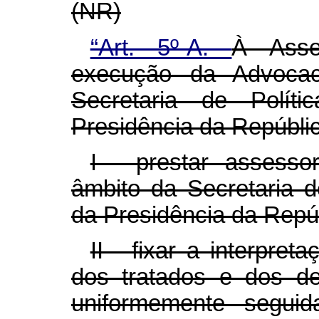
(NR)
“Art. 5º-A.
À Asse
execução da Advocac
Secretaria de Polít
Presidência da Repúbli
I - prestar assessor
âmbito da Secretaria d
da Presidência da Repú
II - fixar a interpret
dos tratados e dos d
uniformemente segui