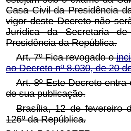
Casa Civil da Presidência 
vigor deste Decreto não serã
Jurídica da Secretaria de
Presidência da República.
Art. 7º Fica revogado o
inc
ao Decreto nº 8.030, de 20 d
Art. 8º Este Decreto entra
de sua publicação.
Brasília, 12 de fevereiro
126º da República.