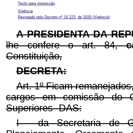
Texto para impressão
Vigência
Revogado pelo Decreto nº 10.223, de 2020
(Vigência)
A
PRESIDENTA DA REP
lhe confere o art. 84,
c
Constituição,
DECRETA:
Art. 1º Ficam remanejados
cargos em comissão do G
Superiores -DAS:
I - da Secretaria de G