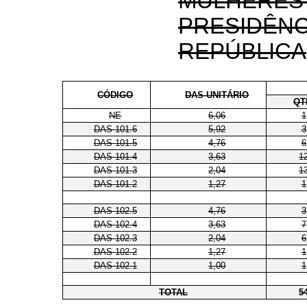
MULH
PRESI
REPÚBLICA
CÓDIGO
DAS-UNITÁRIO
QT
NE
6,06
1
DAS 101.6
5,92
3
DAS 101.5
4,76
6
DAS 101.4
3,63
1
DAS 101.3
2,04
1
DAS 101.2
1,27
1
DAS 102.5
4,76
3
DAS 102.4
3,63
7
DAS 102.3
2,04
6
DAS 102.2
1,27
1
DAS 102.1
1,00
1
TOTAL
5