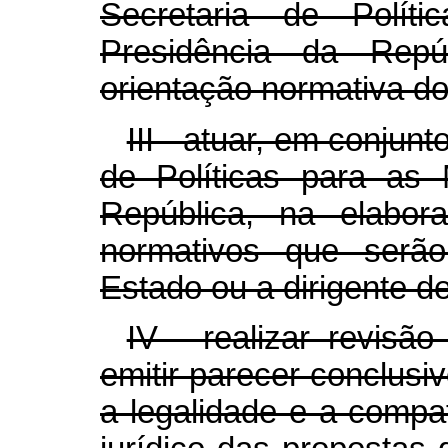
Secretaria de Polít
Presidência da Repú
orientação normativa d
III - atuar, em conjun
de Políticas para as
República, na elabor
normativos que serão
Estado ou a dirigente d
IV - realizar revisão 
emitir parecer conclusiv
a legalidade e a compa