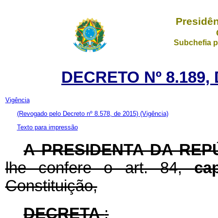
Presidên
Subchefia p
DECRETO Nº 8.189,
Vigência
(Revogado pelo Decreto nº 8.578, de 2015)
(Vigência)
Texto para impressão
A PRESIDENTA DA REP
lhe confere o art. 84,
ca
Constituição,
DECRETA
: