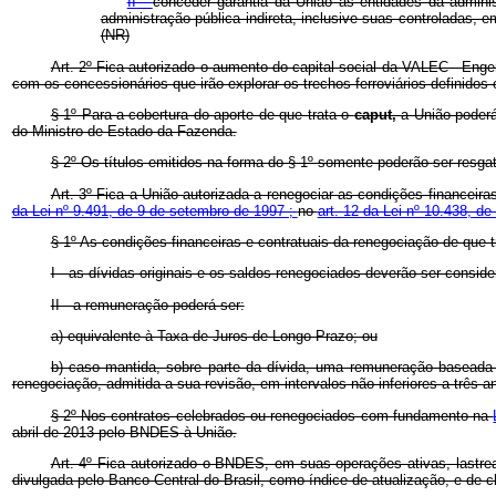
II -
conceder garantia da União às entidades da administ
administração pública indireta, inclusive suas controladas, 
(NR)
Art. 2º Fica autorizado o aumento do capital social da VALEC - Eng
com os concessionários que irão explorar os trechos ferroviários definido
§ 1º Para a cobertura do aporte de que trata o
caput,
a União poderá
do Ministro de Estado da Fazenda.
§ 2º Os títulos emitidos na forma do § 1º somente poderão ser resg
Art. 3º Fica a União autorizada a renegociar as condições financ
da Lei nº 9.491, de 9 de setembro de 1997 ;
no
art. 12 da Lei nº 10.438, de
§ 1º As condições financeiras e contratuais da renegociação de que 
I - as dívidas originais e os saldos renegociados deverão ser conside
II - a remuneração poderá ser:
a) equivalente à Taxa de Juros de Longo Prazo; ou
b) caso mantida, sobre parte da dívida, uma remuneração baseada
renegociação, admitida a sua revisão, em intervalos não inferiores a três a
§ 2º Nos contratos celebrados ou renegociados com fundamento na
abril de 2013 pelo BNDES à União.
Art. 4º Fica autorizado o BNDES, em suas operações ativas, lastre
divulgada pelo Banco Central do Brasil, como índice de atualização, e de c