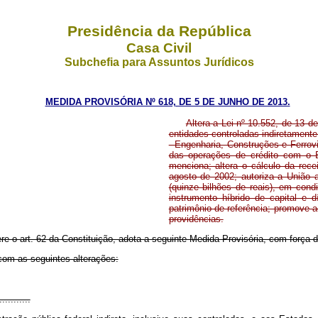
Presidência da República
Casa Civil
Subchefia para Assuntos Jurídicos
MEDIDA PROVISÓRIA Nº 618, DE 5 DE JUNHO DE 2013.
Altera a Lei nº 10.552, de 13 
entidades controladas indiretament
- Engenharia, Construções e Ferrovi
das operações de crédito com o
menciona; altera o cálculo da rece
agosto de 2002; autoriza a União
(quinze bilhões de reais), em con
instrumento híbrido de capital e 
patrimônio de referência; promove 
providências.
re o art. 62 da Constituição, adota a seguinte Medida Provisória, com força de
 com as seguintes alterações:
...........