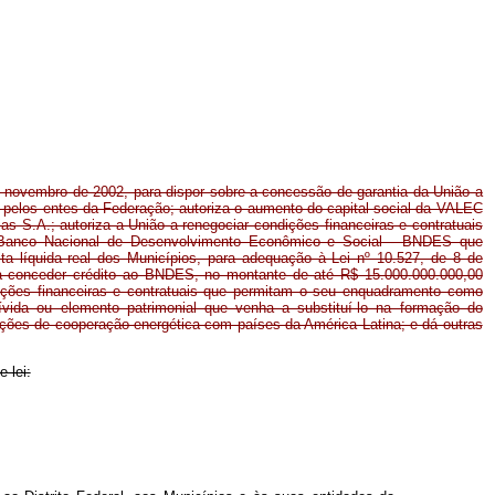
de novembro de 2002, para dispor sobre a concessão de garantia da União a
e pelos entes da Federação; autoriza o aumento do capital social da VALEC
as S.A.; autoriza a União a renegociar condições financeiras e contratuais
 Banco Nacional de Desenvolvimento Econômico e Social - BNDES que
ita líquida real dos Municípios, para adequação à Lei nº 10.527, de 8 de
 a conceder crédito ao BNDES, no montante de até R$ 15.000.000.000,00
dições financeiras e contratuais que permitam o seu enquadramento como
dívida ou elemento patrimonial que venha a substituí-lo na formação do
ações de cooperação energética com países da América Latina; e dá outras
 lei: