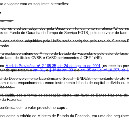
sa a vigorar com as seguintes alterações:
.
............
nda, os créditos adquiridos pela União com fundamento na alínea “a” do in
os do Fundo de Garantia do Tempo de Serviço-FGTS, pelo seu valor de face.
res dos créditos adquiridos pela União serão corrigidos pela taxa do Sistema
ríodo.
 a exclusivo critério do Ministro de Estado da Fazenda, e pelo valor de face, 
 de face, de títulos CVSB e CVSD pertencentes à CEF.” (NR)
a na
Medida Provisória nº 2.185-35, de 24 de agosto de 2001,
as receitas pro
ruir de que tratam o
art. 31,
o
§ 1º do art. 33
e o
art. 35 da Lei nº 10.257, de 
nal de Desenvolvimento Econômico e Social - BNDES, no montante de até R$ 
tam o seu enquadramento como instrumento híbrido de capital e dívida ou el
Nacional
.
rá emitir, sob a forma de colocação direta, em favor do Banco Nacional de 
do da Fazenda.
econômica com o valor previsto no
caput.
nquadrar, a critério do Ministro de Estado da Fazenda, em uma das seguintes