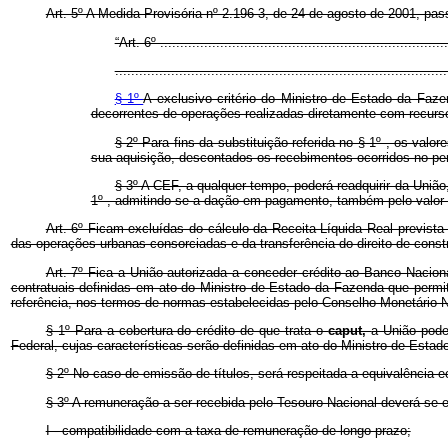
Art. 5º A Medida Provisória nº 2.196-3, de 24 de agosto de 2001, pas
“Art. 6º ........................................................................
...................................................................................
§ 1º
A exclusivo critério do Ministro de Estado da Faze
decorrentes de operações realizadas diretamente com recurs
§ 2º Para fins da substituição referida no § 1º , os valo
sua aquisição, descontados os recebimentos ocorridos no pe
§ 3º A CEF, a qualquer tempo, poderá readquirir da União,
1º , admitindo-se a dação em pagamento, também pelo valor
Art. 6º Ficam excluídas do cálculo da Receita Líquida Real previst
das operações urbanas consorciadas e da transferência do direito de const
Art. 7º Fica a União autorizada a conceder crédito ao Banco Nacio
contratuais definidas em ato do Ministro de Estado da Fazenda que permi
referência, nos termos de normas estabelecidas pelo Conselho Monetário 
§ 1º Para a cobertura do crédito de que trata o
caput,
a União pode
Federal, cujas características serão definidas em ato do Ministro de Esta
§ 2º No caso de emissão de títulos, será respeitada a equivalência 
§ 3º A remuneração a ser recebida pelo Tesouro Nacional deverá se e
I - compatibilidade com a taxa de remuneração de longo prazo;