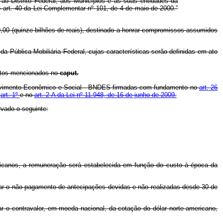
 ao Distrito Federal, aos Municípios e às suas entidades da
o
art. 40 da Lei Complementar nº 101, de 4 de maio de 2000.”
0,00 (quinze bilhões de reais), destinado a honrar compromissos assumidos
da Pública Mobiliária Federal, cujas características serão definidas em ato
entos mencionados no
caput.
nvolvimento Econômico e Social - BNDES firmadas com fundamento no
art. 26
o
art. 1º
e no
art. 2-A da Lei nº 11.948, de 16 de junho de 2009.
rvado o seguinte:
ricanos, a remuneração será estabelecida em função do custo à época da
zar o não pagamento de antecipações devidas e não realizadas desde 30 de
 o contravalor, em moeda nacional, da cotação do dólar norte americano,