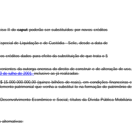
ciso II do
caput
poderão ser substituídos por novos créditos
 Especial de Liquidação e de Custódia - Selic, desde a data de
os créditos dados para efeito da substituição de que trata o §
venientes da outorga onerosa do direito de construir e de alteração de uso,
10 de julho de 2001,
inclusive as já realizadas.
15.000.000.000,00 (quinze bilhões de reais), em condições financeiras e
emento patrimonial que venha a substituí-lo na formação do patrimônio de
Desenvolvimento Econômico e Social, títulos da Dívida Pública Mobiliária
 alternativas: