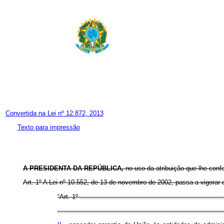
Convertida na Lei nº 12.872, 2013
Texto para impressão
A
PRESIDENTA DA REPÚBLICA,
no uso da atribuição que lhe confe
Art. 1º A Lei nº 10.552, de 13 de novembro de 2002, passa a vigorar
“Art. 1º ........................................................................
...................................................................................