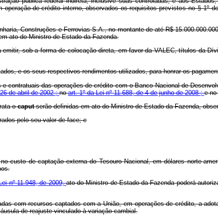
ração pública federal indireta, inclusive suas controladas, e aos Estados,
em operação de crédito interno, observados os requisitos
previstos no § 1º d
enharia, Construções e Ferrovias S.A., no montante de até R$ 15.000.000.00
s em ato do Ministro de Estado da Fazenda.
 emitir, sob a forma de colocação direta, em favor da VALEC, títulos da Dívi
atados, e os seus respectivos rendimentos utilizados, para honrar os pagam
eiras e contratuais das operações de crédito com o Banco Nacional de Dese
 26 de abril de 2002 ;
no
art. 1º da Lei nº 11.688, de 4 de junho de 2008 ;
e n
trata o
caput
serão definidas em ato do Ministro de Estado da Fazenda, obse
rados pelo seu valor de face; e
 no custo de captação externa do Tesouro Nacional, em dólares norte-ame
nos.
Lei nº 11.948, de 2009,
ato do Ministro de Estado da Fazenda poderá autori
adas com recursos captados com a União, em operações de crédito, a adotar
láusula de reajuste vinculado à variação cambial.