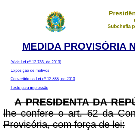
Presidên
Subchefia p
MEDIDA PROVISÓRIA Nº
(Vide Lei nº 12.783, de 2013)
Exposição de motivos
Convertida na Lei nº 12.865, de 2013
Texto para impressão
A PRESIDENTA DA REP
lhe confere o art. 62 da Con
Provisória, com força de lei: