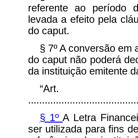
referente ao período
levada a efeito pela clá
do caput.
§ 7º A conversão em a
do caput não poderá decor
da instituição emitente d
“Ar
.......................................
§ 1º
A Letra Finance
ser utilizada para fins 