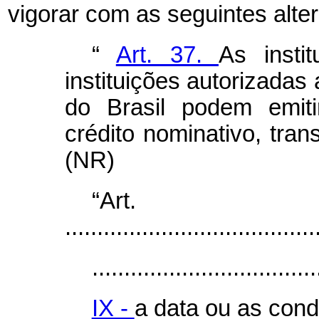
vigorar com as seguintes alte
“
Art. 37.
As insti
instituições autorizadas
do Brasil podem emitir
crédito nominativo, trans
(NR)
“Ar
.......................................
...................................
IX -
a data ou as con