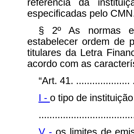
referência da institu
especificadas pelo CMN
§ 2º As normas e
estabelecer ordem de 
titulares da Letra Finan
acordo com as caracterís
“Art. 41. .................... ..
I -
o tipo de instituiç
...................................
V -
os limites de em