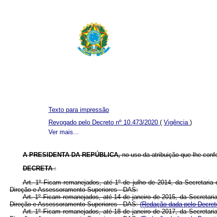
Texto para impressão
Revogado pelo Decreto nº 10.473/2020
(
Vigência
)
Ver mais...
A
PRESIDENTA DA REPÚBLICA,
no uso da atribuição que lhe confe
DECRETA
:
Art. 1º Ficam remanejados, até 1º de julho de 2014, da Secretari
Direção e Assessoramento Superiores - DAS:
Art. 1º Ficam remanejados, até 14 de janeiro de 2015, da Secretar
Direção e Assessoramento Superiores - DAS:
(Redação dada pelo Decreto
Art. 1º Ficam remanejados, até 18 de janeiro de 2017, da Secretar