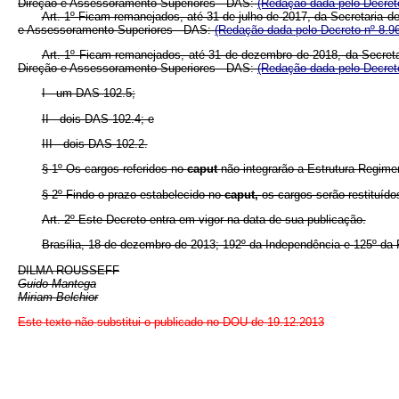
Direção e Assessoramento Superiores - DAS:
(Redação dada pelo Decreto
Art. 1º Ficam remanejados, até 31 de julho de 2017, da Secretaria
e Assessoramento Superiores - DAS:
(Redação dada pelo Decreto nº 8.9
Art. 1º Ficam remanejados, até 31 de dezembro de 2018, da Secret
Direção e Assessoramento Superiores - DAS:
(Redação dada pelo Decreto
I - um DAS 102.5;
II - dois DAS 102.4; e
III - dois DAS 102.2.
§ 1º Os cargos referidos no
caput
não integrarão a Estrutura Regime
§ 2º Findo o prazo estabelecido no
caput,
os cargos serão restituíd
Art. 2º Este Decreto entra em vigor na data de sua publicação.
Brasília, 18 de dezembro de 2013; 192º da Independência e 125º da 
DILMA ROUSSEFF
Guido Mantega
Miriam Belchior
Este texto não substitui o publicado no DOU de 19.12.2013