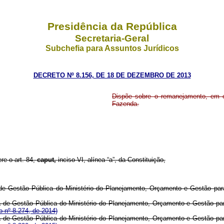
Presidência da República
Secretaria-Geral
Subchefia para Assuntos Jurídicos
DECRETO Nº 8.156, DE 18 DE DEZEMBRO DE 2013
Dispõe sobre o remanejamento, em c
Fazenda.
re o art. 84,
caput,
inciso VI, alínea “a”, da Constituição,
a de Gestão Pública do Ministério do Planejamento, Orçamento e Gestão pa
ia de Gestão Pública do Ministério do Planejamento, Orçamento e Gestão p
 nº 8.274, de 2014)
ia de Gestão Pública do Ministério do Planejamento, Orçamento e Gestão p