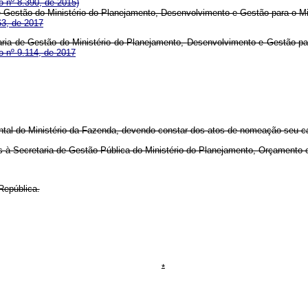
 nº 8.390, de 2015)
 de Gestão do Ministério do Planejamento, Desenvolvimento e Gestão para o 
63, de 2017
aria de Gestão do Ministério do Planejamento, Desenvolvimento e Gestão p
 nº 9.114, de 2017
ntal do Ministério da Fazenda, devendo constar dos atos de nomeação seu ca
os à Secretaria de Gestão Pública do Ministério do Planejamento, Orçament
República.
*