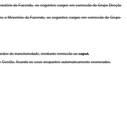
Ministério da Fazenda, os seguintes cargos em comissão do Grupo-Direção
ara o Ministério da Fazenda, os seguintes cargos em comissão do Grupo-
ráter de transitoriedade, mediante remissão ao
caput.
o e Gestão, ficando os seus ocupantes automaticamente exonerados.