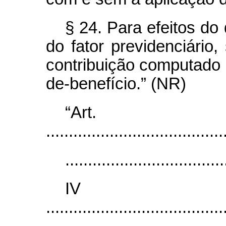
§ 24. Para efeitos do
do fator previdenciário
contribuição computado p
de-benefício.” (NR)
“Ar
.......................................
...................................
I
.......................................