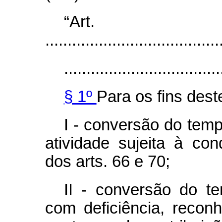
“Art
.......................................
...................................
§ 1º
Para os fins dest
I - conversão do tem
atividade sujeita à co
dos arts. 66 e 70;
II - conversão do t
com deficiência, recon