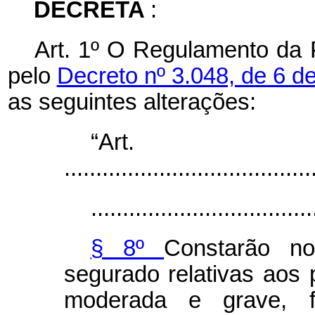
DECRETA
:
Art. 1º O Regulamento da 
pelo
Decreto nº 3.048, de 6 d
as seguintes alterações:
“Ar
.......................................
...................................
§ 8º
Constarão n
segurado relativas aos 
moderada e grave, f