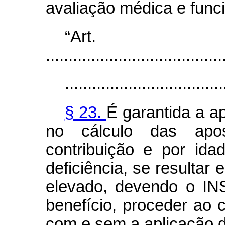
avaliação médica e funci
“Ar
.......................................
...................................
§ 23.
É garantida a ap
no cálculo das apo
contribuição e por id
deficiência, se resultar
elevado, devendo o IN
benefício, proceder ao c
com e sem a aplicação do