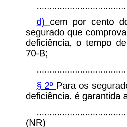
...................................
d)
cem por cento do 
segurado que comprova
deficiência, o tempo de
70-B;
...................................
§ 2º
Para os segurado
deficiência, é garantida
...................................
(NR)