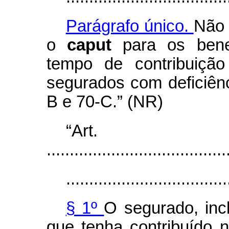
Parágrafo único.
Não 
o
caput
para os bene
tempo de contribuição
segurados com deficiênc
B e 70-C.” (NR)
“Art.
.......................................
...................................
§ 1º
O segurado, incl
que tenha contribuído