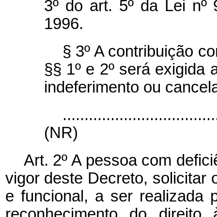
3º do art. 5º da Lei n
1996.
§ 3º
A contribuição c
§§ 1º e 2º
será exigida 
indeferimento ou cancel
...................................
(NR)
Art. 2º A pessoa com defici
vigor deste Decreto, solicita
e funcional, a ser realizada 
reconhecimento do direito