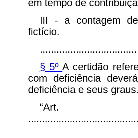
em tempo de contribuiç
III - a contagem d
fictício.
...................................
§ 5º
A certidão refer
com deficiência deverá
deficiência e seus graus
“Art
.......................................
...................................