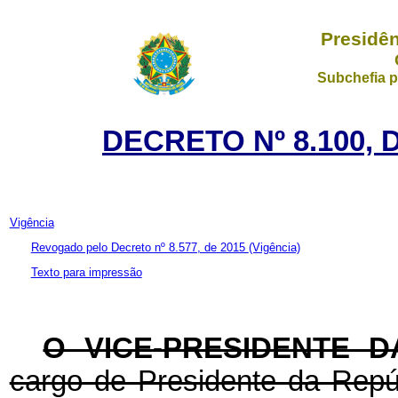
Presidên
Subchefia p
DECRETO Nº 8.100, 
Vigência
Revogado pelo Decreto nº 8.577, de 2015
(Vigência)
Texto para impressão
O VICE-PRESIDENTE 
cargo de Presidente da Repúb