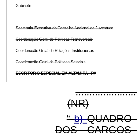
Gabinete
Secretaria-Executiva do Conselho Nacional de Juventude
Coordenação-Geral de Políticas Transversais
Coordenação-Geral de Relações Institucionais
Coordenação-Geral de Políticas Setoriais
ESCRITÓRIO ESPECIAL EM ALTAMIRA - PA
......................
(NR)
“
b)
QUADRO 
DOS CARGOS