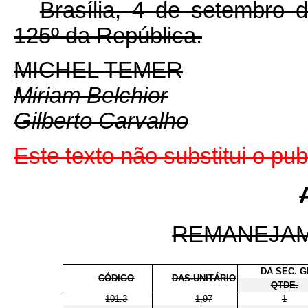
Brasília, 4 de setembro 
125º da República.
MICHEL TEMER
Miriam Belchior
Gilberto Carvalho
Este texto não substitui o p
REMANEJA
DA SEC. G
CÓDIGO
DAS-UNITÁRIO
QTDE.
101.3
1,97
1