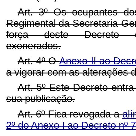
Art. 3º Os ocupantes do
Regimental da Secretaria-Ger
força deste Decreto co
exonerados.
Art. 4º O
Anexo II ao Decr
a vigorar com as alterações 
Art. 5º Este Decreto entr
sua publicação.
Art. 6º Fica revogada a
alí
2º do Anexo I ao Decreto nº 