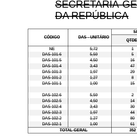
SECRETARIA-GE
DA REPÚBLICA
S
CÓDIGO
DAS - UNITÁRIO
QTDE
NE
5,72
1
DAS 101.6
5,59
5
DAS 101.5
4,50
16
DAS 101.4
3,43
47
DAS 101.3
1,97
29
DAS 101.2
1,27
8
DAS 101.1
1,00
15
DAS 102.6
5,59
2
DAS 102.5
4,50
14
DAS 102.4
3,43
30
DAS 102.3
1,97
44
DAS 102.2
1,27
80
DAS 102.1
1,00
61
TOTAL GERAL
352