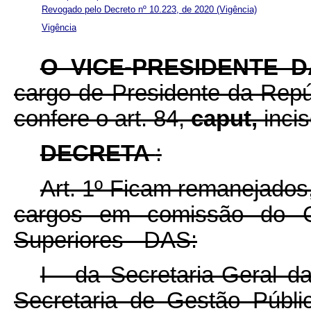
Revogado pelo Decreto nº 10.223, de 2020
(Vigência)
Vigência
O VICE-PRESIDENTE 
cargo de Presidente da Repúb
confere o art. 84,
caput,
inci
DECRETA
:
Art. 1º Ficam remanejados
cargos em comissão do G
Superiores - DAS:
I - da Secretaria-Geral d
Secretaria de Gestão Públi