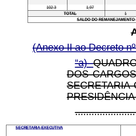
102.3
1,97
TOTAL
1
SALDO DO REMANEJAMENTO (
(Anexo II ao Decreto n
“a)
QUADRO
DOS CARGOS
SECRETAR
PRESIDÊNCIA
......................
SECRETARIA-EXECUTIVA