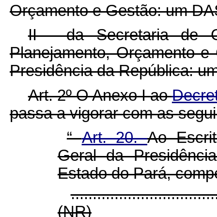
Orçamento e Gestão: um DAS
II - da Secretaria de 
Planejamento, Orçamento e 
Presidência da República: u
Art. 2º O Anexo I ao
Decret
passa a vigorar com as segui
“
Art. 20.
Ao Escrit
Geral da Presidênci
Estado do Pará, comp
.................................
(NR)