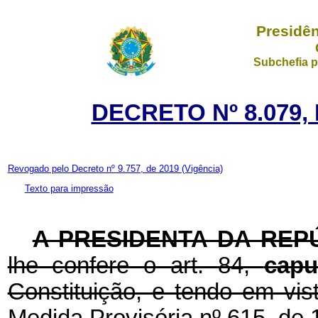
Presidên
Subchefia p
DECRETO Nº 8.079,
Revogado pelo Decreto nº 9.757, de 2019
(Vigência)
Texto para impressão
A PRESIDENTA DA REP
lhe confere o art. 84,
cap
Constituição, e tendo em vis
Medida Provisória nº
615, de 