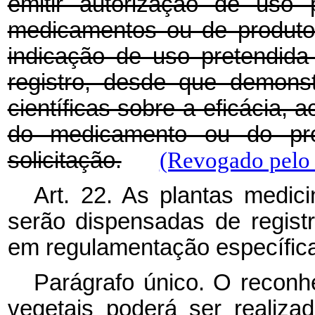
emitir autorização de uso 
medicamentos ou de produto
indicação de uso pretendida
registro, desde que demons
científicas sobre a eficácia, 
do medicamento ou do pro
solicitação.
(Revogado pelo 
Art. 22. As plantas medic
serão dispensadas de registr
em regulamentação específica
Parágrafo único. O reconh
vegetais poderá ser realiza