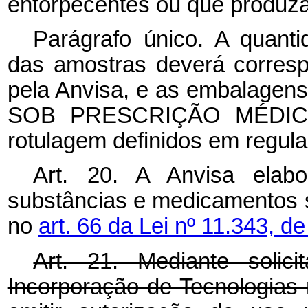
entorpecentes ou que produza
Parágrafo único. A quant
das amostras deverá corres
pela Anvisa, e as embalagen
SOB PRESCRIÇÃO MÉDICA”,
rotulagem definidos em regul
Art. 20. A Anvisa elab
substâncias e medicamentos su
no
art. 66 da Lei nº 11.343, d
Art. 21. Mediante soli
Incorporação de Tecnologias