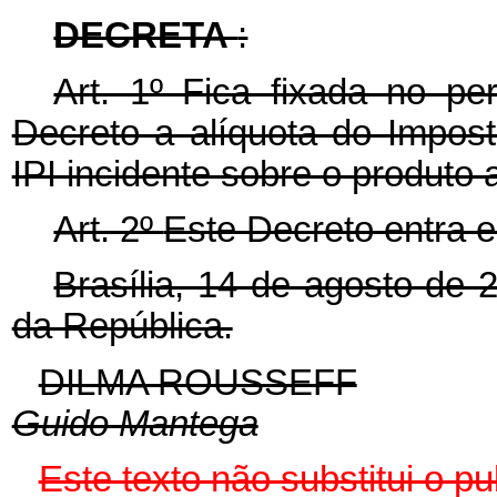
DECRETA
:
Art. 1º Fica fixada no pe
Decreto a alíquota do Impost
IPI incidente sobre o produto a
Art. 2º
Este Decreto entra e
Brasília, 14 de agosto de 
da República.
DILMA ROUSSEFF
Guido Mantega
Este texto não substitui o 