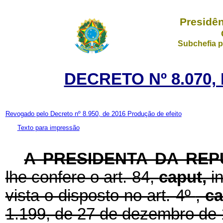
Presidên
Subchefia p
DECRETO Nº 8.070,
Revogado pelo Decreto nº 8.950, de 2016
Produção de efeito
Texto para impressão
A PRESIDENTA DA REP
lhe confere o art. 84,
caput,
i
vista o disposto no art. 4º
,
ca
1.199, de 27 de dezembro de 