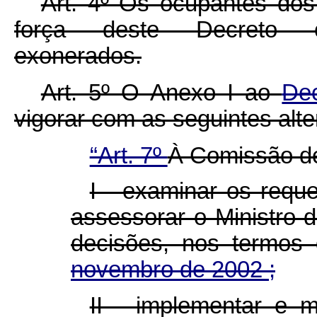
Art. 4º Os ocupantes dos
força deste Decreto co
exonerados.
Art. 5º O Anexo I ao
De
vigorar com as seguintes alt
“Art. 7º
À Comissão de
I - examinar os reque
assessorar o Ministro 
decisões, nos termo
novembro de 2002 ;
II - implementar e m