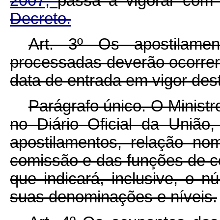
2007,
passa a vigorar com
Decreto.
Art. 3º Os apostilamen
processadas deverão ocorrer 
data de entrada em vigor des
Parágrafo único. O Ministr
no Diário Oficial da União
apostilamentos, relação no
comissão e das funções de co
que indicará, inclusive, o 
suas denominações e níveis.