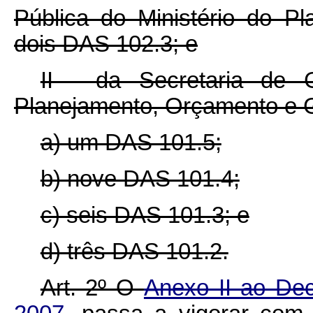
Pública do Ministério do P
dois DAS 102.3; e
II - da Secretaria de 
Planejamento, Orçamento e Ge
a) um DAS 101.5;
b) nove DAS 101.4;
c) seis DAS 101.3; e
d) três DAS 101.2.
Art. 2º O
Anexo II ao Dec