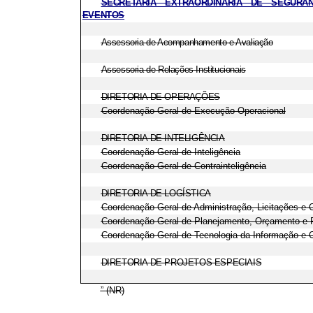
SECRETARIA EXTRAORDINÁRIA DE SEGURA
EVENTOS
Assessoria de Acompanhamento e Avaliação
Assessoria de Relações Institucionais
DIRETORIA DE OPERAÇÕES
Coordenação-Geral de Execução Operacional
DIRETORIA DE INTELIGÊNCIA
Coordenação-Geral de Inteligência
Coordenação-Geral de Contrainteligência
DIRETORIA DE LOGÍSTICA
Coordenação-Geral de Administração, Licitações e 
Coordenação-Geral de Planejamento, Orçamento e 
Coordenação-Geral de Tecnologia da Informação e
DIRETORIA DE PROJETOS ESPECIAIS
” (NR)