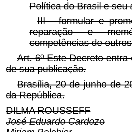
Política do Brasil e seu
III - formular e pro
reparação e memó
competências de outros
Art. 6º Este Decreto entra
de sua publicação.
Brasília, 20 de junho de 
da República.
DILMA ROUSSEFF
José Eduardo Cardozo