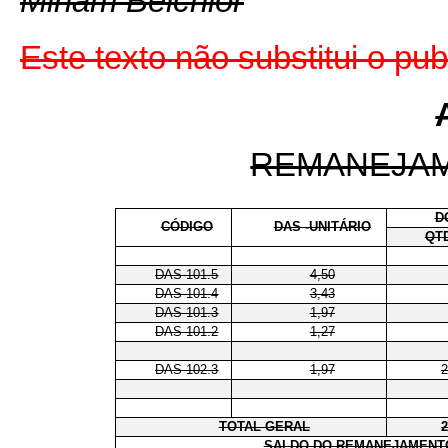
Miriam Belchior
Este texto não substitui o p
REMANEJA
D
CÓDIGO
DAS -UNITÁRIO
QT
DAS 101.5
4,50
DAS 101.4
3,43
DAS 101.3
1,97
DAS 101.2
1,27
DAS 102.3
1,97
TOTAL GERAL
SALDO DO REMANEJAMENTO (