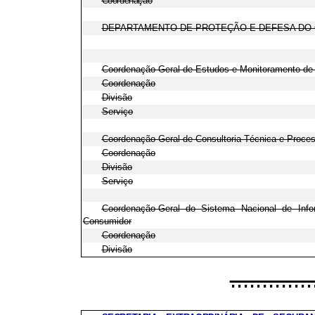
Coordenação
DEPARTAMENTO DE PROTEÇÃO E DEFESA DO
Coordenação-Geral de Estudos e Monitoramento de
Coordenação
Divisão
Serviço
Coordenação-Geral de Consultoria Técnica e Proces
Coordenação
Divisão
Serviço
Coordenação-Geral do Sistema Nacional de Inf
Consumidor
Coordenação
Divisão
.............