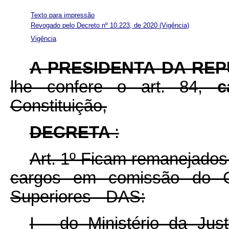
Texto para impressão
Revogado pelo Decreto nº 10.223, de 2020
(Vigência)
Vigência
A
PRESIDENTA DA REP
lhe confere o art. 84,
c
Constituição,
DECRETA
:
Art. 1º Ficam remanejados
cargos em comissão do G
Superiores - DAS:
I - do Ministério da Jus