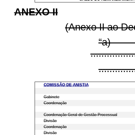
ANEXO II
(Anexo II ao De
“a
................
.............
COMISSÃO DE ANISTIA
Gabinete
Coordenação
Coordenação-Geral de Gestão Processual
Divisão
Coordenação
Divisão