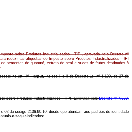
Imposto sobre Produtos Industrializados - TIPI, aprovada pelo Decreto nº
ra reduzir as alíquotas do Imposto sobre Produtos Industrializados - IPI
s de sementes de guaraná, extrato de açaí e sucos de frutas destinados à
s
sposto no art. 4º
,
caput,
incisos I e II do Decreto-Lei nº
1.199, de 27 de
to sobre Produtos Industrializados - TIPI, aprovada pelo
Decreto nº
7.660,
 01 e 02 do código 2106.90.10, desde que atendam aos padrões de identidade
ntuais a seguir indicados: