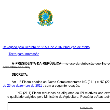
Revogado pelo Decreto nº 8.950, de 2016
Produção de efeito
Texto para impressão
A PRESIDENTA DA REPÚBLICA
, no uso da atribuição que lhe c
dezembro de 1971,
DECRETA:
Art. 1º
Ficam criadas as Notas Complementares NC (21-1) e NC (22-1
de 23 de dezembro de 2011
, com a seguinte redação:
“NC (21-1) Ficam reduzidas as alíquotas do IPI relativas aos ex
e qualidade exigidos pelo Ministério da Agricultura, Pecuária e Abastec
Produto