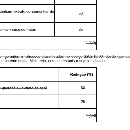
ontenham extrato de sementes de
50
tenham suco de frutas
25
” (NR)
refrigerantes e refrescos classificados no código 2202.10.00, desde que a
ompetente desse Ministério, nos percentuais a seguir indicados:
Redução (%)
 guaraná ou extrato de açaí
50
25
” (NR)