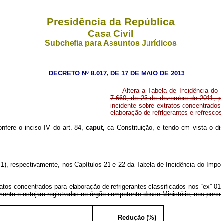
Presidência da República
Casa Civil
Subchefia para Assuntos Jurídicos
DECRETO Nº 8.017, DE 17 DE MAIO DE 2013
Altera a Tabela de Incidência do 
7.660, de 23 de dezembro de 2011, pa
incidente sobre extratos concentrado
elaboração de refrigerantes e refresco
onfere o inciso IV do art. 84,
caput,
da Constituição, e tendo em vista o di
), respectivamente, nos Capítulos 21 e 22 da Tabela de Incidência do Impos
tratos concentrados para elaboração de refrigerantes classificados nos “ex”
imento e estejam registrados no órgão competente desse Ministério, nos perce
Redução (%)