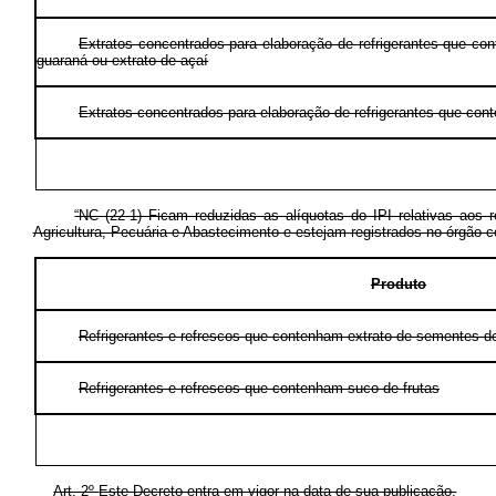
Extratos concentrados para elaboração de refrigerantes que c
guaraná ou extrato de açaí
Extratos concentrados para elaboração de refrigerantes que con
“NC (22-1) Ficam reduzidas as alíquotas do IPI relativas aos 
Agricultura, Pecuária e Abastecimento e estejam registrados no órgão c
Produto
Refrigerantes e refrescos que contenham extrato de sementes de
Refrigerantes e refrescos que contenham suco de frutas
Art. 2º
Este Decreto entra em vigor na data de sua publicação.