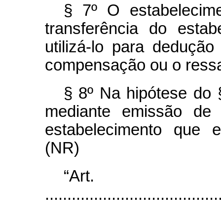
§ 7º O estabelecime
transferência do esta
utilizá-lo para deduçã
compensação ou o ressa
§ 8º Na hipótese do §
mediante emissão de n
estabelecimento que e
(NR)
“Ar
.......................................