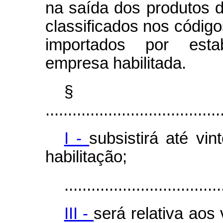
na saída dos produtos d
classificados nos código
importados por esta
empresa habilitada.
§
.......................................
I -
subsistirá até vi
habilitação;
...................................
III -
será relativa aos