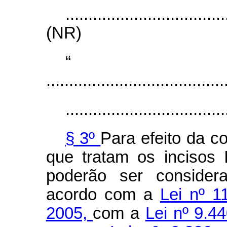
...................................
(NR)
.......................................
...................................
§ 3º
Para efeito da 
que tratam os incisos 
poderão ser consider
acordo com a
Lei nº 1
2005,
com a
Lei nº 9.4