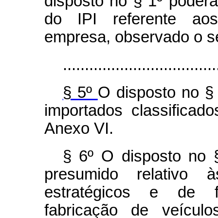
disposto no § 1º poderá
do IPI referente aos
empresa, observado o se
...................................
§ 5º
O disposto no § 
importados classificad
Anexo VI.
§ 6º O disposto no §
presumido relativo 
estratégicos e de f
fabricação de veículo