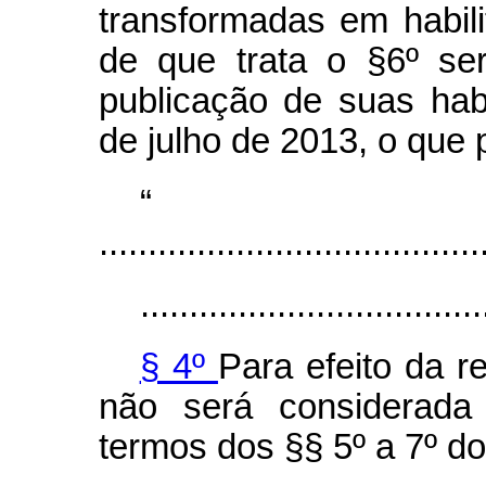
transformadas em habili
de que trata o §6º
se
publicação de suas habi
de julho de 2013, o que 
.......................................
...................................
§ 4º
Para efeito da r
não será considerada 
termos dos §§ 5º a 7º do 