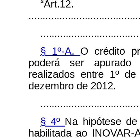
“Art.12.
.......................................
...................................
§ 1º-A.
O crédito p
poderá ser apurado
realizados entre 1º d
dezembro de 2012.
...................................
§ 4º
Na hipótese de
habilitada ao INOVAR-A