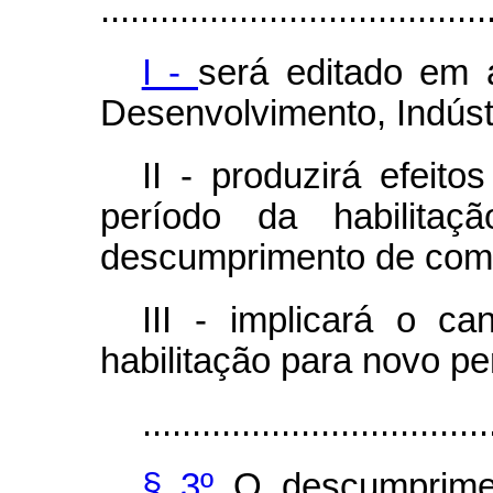
.......................................
I -
será editado em 
Desenvolvimento, Indúst
II - produzirá efeito
período da habilita
descumprimento de com
III - implicará o c
habilitação para novo p
...................................
§ 3º
O descumprime