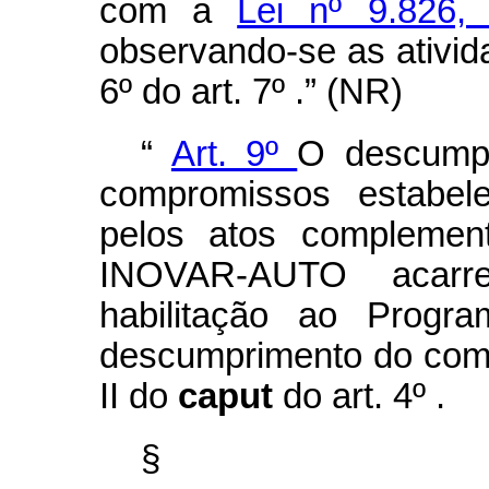
com a
Lei nº 9.826,
observando-se as ativida
6º do art. 7º .” (NR)
“
Art. 9º
O descumpr
compromissos estabel
pelos atos complemen
INOVAR-AUTO acarr
habilitação ao Progr
descumprimento do comp
II do
caput
do art. 4º .
§