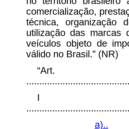
no território brasileir
comercialização, presta
técnica, organização 
utilização das marcas 
veículos objeto de im
válido no Brasil.” (NR)
“Ar
.......................................
I
.......................................
a)..