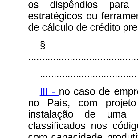
os dispêndios para
estratégicos ou ferram
de cálculo de crédito pr
§
.......................................
...................................
III -
no caso de empr
no País, com projeto 
instalação de uma ú
classificados nos códi
com capacidade produtiv