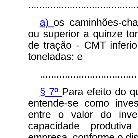
.......................................
a)
os caminhões-cha
ou superior a quinze t
de tração - CMT inferio
toneladas; e
...................................
§ 7º
Para efeito do qu
entende-se como inves
entre o valor do inve
capacidade produtiv
empresa, conforme o disp