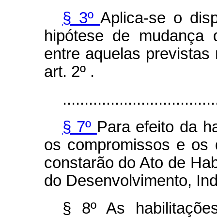
§ 3º
Aplica-se o dis
hipótese de mudança d
entre aquelas previstas 
art. 2º .
...................................
§ 7º
Para efeito da h
os compromissos e os d
constarão do Ato de Habi
do Desenvolvimento, Indú
§ 8º As habilitaçõe