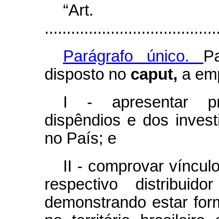
“Ar
.......................................
Parágrafo único.
P
disposto no
caput,
a em
I - apresentar pr
dispêndios e dos invest
no País; e
II - comprovar víncu
respectivo distribuid
demonstrando estar form