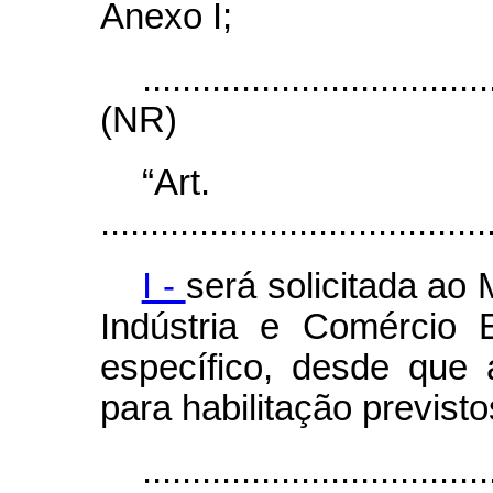
Anexo I;
...................................
(NR)
“Ar
.......................................
I -
será solicitada ao
Indústria e Comércio 
específico, desde que 
para habilitação previst
...................................