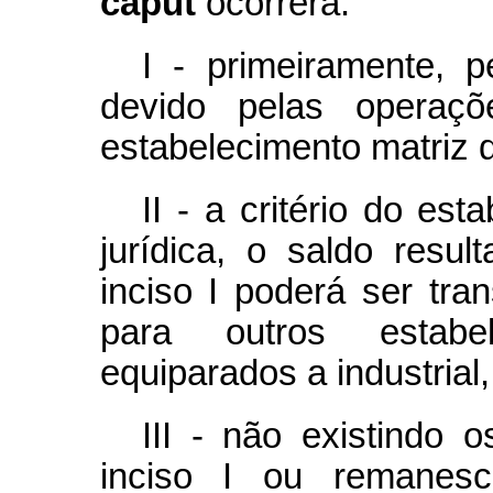
caput
ocorrerá:
I - primeiramente, 
devido pelas operaç
estabelecimento matriz d
II - a critério do es
jurídica, o saldo resu
inciso I poderá ser tra
para outros estabel
equiparados a industrial
III - não existindo 
inciso I ou remanes