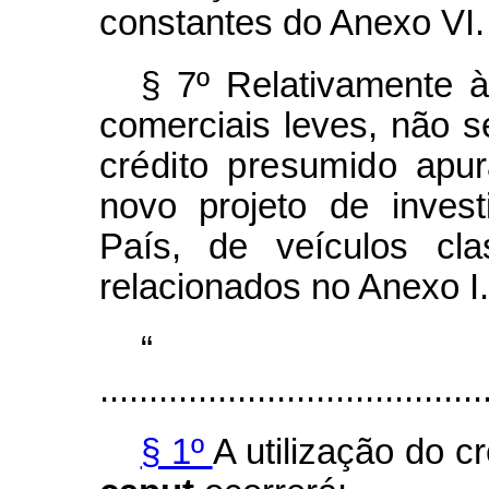
constantes do Anexo VI.
§ 7º Relativamente 
comerciais leves, não s
crédito presumido
apu
novo projeto de inves
País, de veículos cla
relacionados no Anexo I
.......................................
§ 1º
A utilização do c