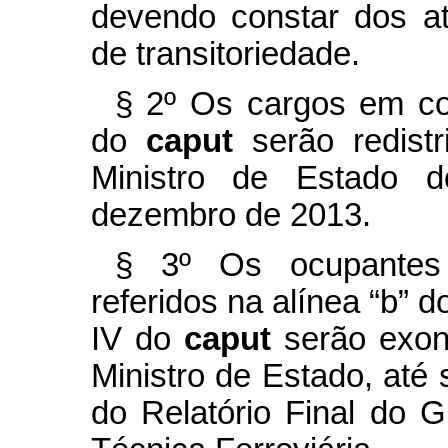
devendo constar dos a
de transitoriedade.
§ 2º
Os cargos em com
do
caput
serão redist
Ministro de Estado d
dezembro de 2013.
§ 3º
Os ocupante
referidos na alínea “b” do
IV do
caput
serão exon
Ministro de Estado, até
do Relatório Final do 