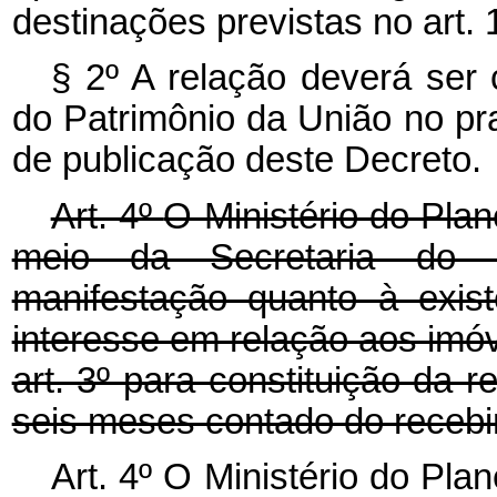
destinações previstas no art. 1
§ 2º A relação deverá ser 
do Patrimônio da União no pr
de publicação deste Decreto.
Art. 4º
O Ministério do Pla
meio da Secretaria do P
manifestação quanto à exist
interesse em relação aos imóv
art. 3º
para constituição da 
seis meses contado do recebi
Art. 4º O Ministério do Pl