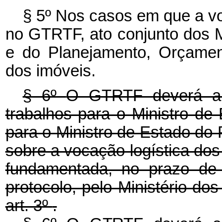
§ 5º Nos casos em que a vo
no GTRTF, ato conjunto dos M
e do Planejamento, Orçamen
dos imóveis.
§ 6º
O GTRTF deverá apr
trabalhos para o Ministro de
para o Ministro de Estado do
sobre a vocação logística dos
fundamentada, no prazo de 
protocolo, pelo Ministério dos
art. 3º
.