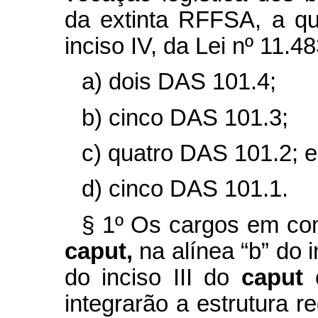
da extinta RFFSA, a qu
inciso IV, da Lei nº
11.48
a) dois DAS 101.4;
b) cinco DAS 101.3;
c) quatro DAS 101.2; e
d) cinco DAS 101.1.
§ 1º
Os cargos em comi
caput,
na alínea “b” do i
do inciso III do
caput
integrarão a estrutura r