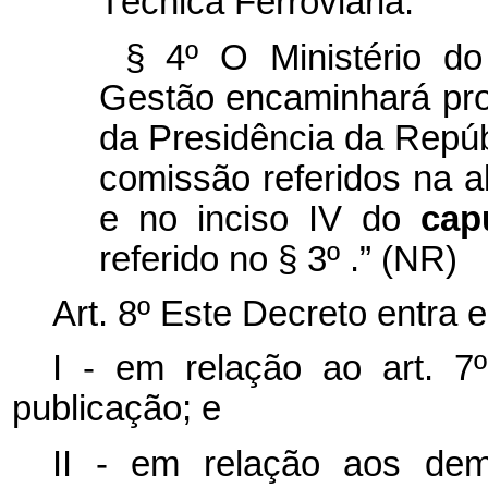
Técnica Ferroviária.
§ 4º
O Ministério d
Gestão encaminhará pro
da Presidência da Repúb
comissão referidos na al
e no inciso IV do
ca
referido no § 3º
.”
(NR)
Art. 8º
Este Decreto entra e
I - em relação ao art. 
publicação; e
II - em relação aos dem