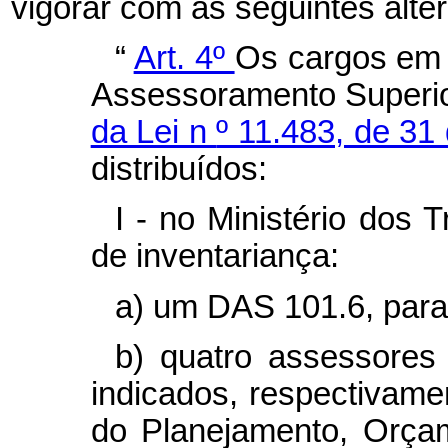
vigorar com as seguintes alte
“
Art. 4º
Os cargos em 
Assessoramento Superio
da Lei n
º 11.483, de 3
distribuídos:
I - no Ministério dos 
de inventariança:
a) um DAS 101.6, para 
b) quatro assessores
indicados, respectivame
do Planejamento, Orça