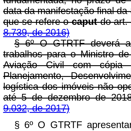
fundamentada, no prazo de 
data da manifestação final da
que se refere o
caput
do art.
8.739, de 2016)
§ 6º O GTRTF deverá apr
trabalhos para o Ministro d
Aviação Civil com cópia
Planejamento, Desenvolvim
logística dos imóveis não op
até 5 de dezembro de 201
9.032, de 2017)
§ 6º O GTRTF apresentará 