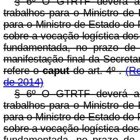
§ 6º
O GTRTF deverá apr
trabalhos para o Ministro de
para o Ministro de Estado do
sobre a vocação logística dos
fundamentada, no prazo de
manifestação final da Secreta
refere o
caput
do art. 4º
.
(R
de 2014)
§ 6º
O GTRTF deverá apr
trabalhos para o Ministro de
para o Ministro de Estado do
sobre a vocação logística dos