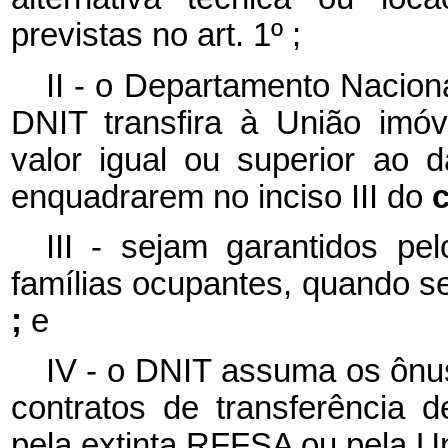
previstas no art. 1º ;
II - o Departamento Naciona
DNIT transfira à União imó
valor igual ou superior ao 
enquadrarem no inciso III do
c
III - sejam garantidos pe
famílias ocupantes, quando s
;
e
IV - o DNIT assuma os ônu
contratos de transferência 
pela extinta RFFSA ou pela U