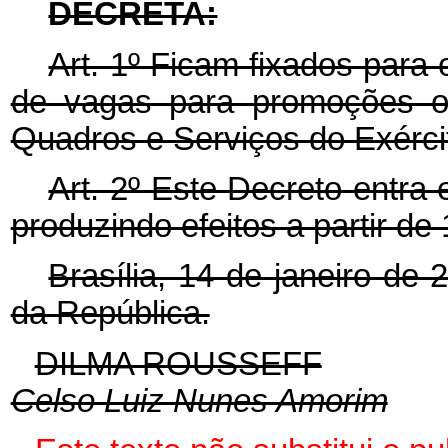
DECRETA:
Art. 1º Ficam fixados para
de vagas para promoções ob
Quadros e Serviços do Exérci
Art. 2º Este Decreto entra
produzindo efeitos a partir de
Brasília, 14 de janeiro de
da República.
DILMA ROUSSEFF
Celso Luiz Nunes Amorim