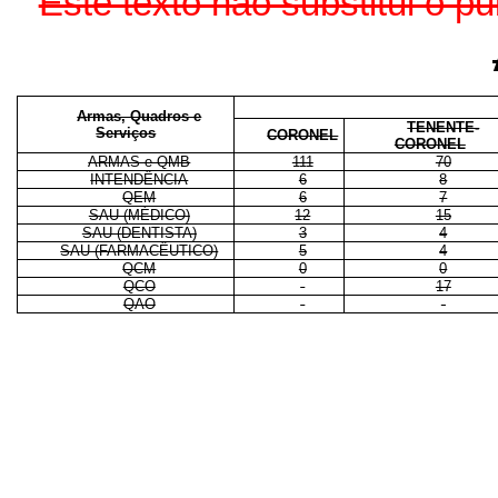
Este texto não substitui o 
Armas, Quadros e
TENENTE-
Serviços
CORONEL
CORONEL
ARMAS e QMB
111
70
INTENDÊNCIA
6
8
QEM
6
7
SAU (MÉDICO)
12
15
SAU (DENTISTA)
3
4
SAU (FARMACÊUTICO)
5
4
QCM
0
0
QCO
-
17
QAO
-
-