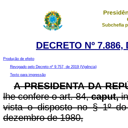
Presidên
Subchefia p
DECRETO Nº 7.886,
Produção de efeito
Revogado pelo Decreto nº 9.757, de 2019
(Vigência)
Texto para impressão
A PRESIDENTA DA REP
lhe confere o art. 84,
caput,
i
vista o disposto no § 1º do
dezembro de 1980,