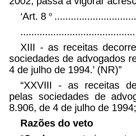
2002, passa a vigorar acresci
‘Art. 8
º
.............................
..........................................
XIII - as receitas decor
sociedades de advogados re
4 de julho de 1994.’ (NR)”
“XXVIII - as receitas d
pelas sociedades de advo
8.906, de 4 de julho de 1994;
Razões do veto