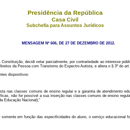
Presidência da República
Casa Civil
Subchefia para Assuntos Jurídicos
MENSAGEM Nº 606, DE 27 DE DEZEMBRO DE 2012.
nstituição, decidi vetar parcialmente, por contrariedade ao interesse públic
Direitos da Pessoa com Transtorno do Espectro Autista; e altera o § 3º
do art
ntes dispositivos:
tista nas classes comuns de ensino regular e a garantia de atendimento ed
cas, não for possível a sua inserção nas classes comuns de ensino regula
 da Educação Nacional);”
omente em função das especificidades do aluno, o serviço educacional fora