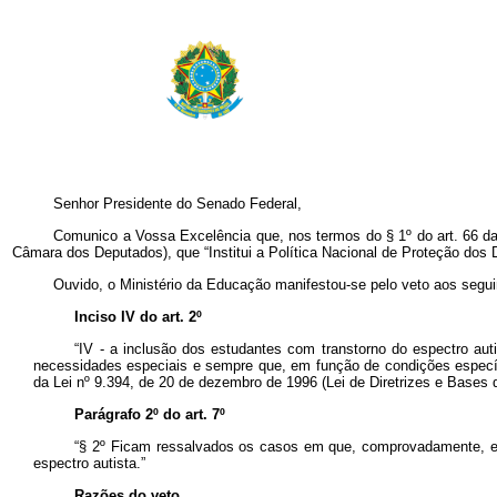
Senhor Presidente do Senado Federal,
Comunico a Vossa Excelência que, nos termos do § 1º do art. 66 da Co
Câmara dos Deputados), que “Institui a Política Nacional de Proteção dos 
Ouvido, o Ministério da Educação manifestou-se pelo veto aos segui
Inciso IV do art. 2º
“IV - a inclusão dos estudantes com transtorno do espectro au
necessidades especiais e sempre que, em função de condições específi
da Lei nº 9.394, de 20 de dezembro de 1996 (Lei de Diretrizes e Bases
Parágrafo 2º do art. 7º
“§ 2º Ficam ressalvados os casos em que, comprovadamente, e s
espectro autista.”
Razões do veto