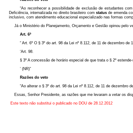
“Ao reconhecer a possibilidade de exclusão de estudantes com 
Deficiência, internalizada no direito brasileiro com
status
de emenda con
inclusivo, com atendimento educacional especializado nas formas comp
Já o Ministério do Planejamento, Orçamento e Gestão opinou pelo veto
Art. 6º
“
Art. 6º O § 3º do art. 98 da Lei nº 8.112, de 11 de dezembro de
‘Art. 98.
§ 3º A concessão de horário especial de que trata o § 2º estende
’ (NR)”
Razões do veto
“Ao alterar o § 3º do art. 98 da Lei nº 8.112, de 11 de dezembro de 
Essas, Senhor Presidente, as razões que me levaram a vetar os di
Este texto não substitui o publicado no DOU de 28.12.2012