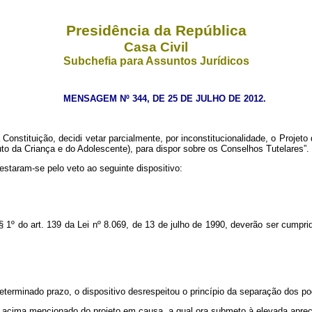
Presidência da República
Casa Civil
Subchefia para Assuntos Jurídicos
MENSAGEM Nº 344, DE 25 DE JULHO DE 2012.
onstituição, decidi vetar parcialmente, por inconstitucionalidade, o Projeto
tuto da Criança e do Adolescente), para dispor sobre os Conselhos Tutelares”.
estaram-se pelo veto ao seguinte dispositivo:
§ 1º do art. 139 da Lei nº 8.069, de 13 de julho de 1990, deverão ser cumpri
erminado prazo, o dispositivo desrespeitou o princípio da separação dos pode
ivo acima mencionado do projeto em causa, a qual ora submeto à elevada ap