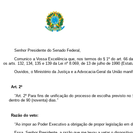
Senhor Presidente do Senado Federal,
Comunico a Vossa Excelência que, nos termos do § 1º do art. 66 da C
os arts. 132, 134, 135 e 139 da Lei nº 8.069, de 13 de julho de 1990 (Esta
Ouvidos, o Ministério da Justiça e a Advocacia-Geral da União manif
Art. 2º
“Art. 2º Para fins de unificação do processo de escolha previsto no 
dentro de 90 (noventa) dias.”
Razão do veto:
“Ao impor ao Poder Executivo a obrigação de propor legislação em det
Essa, Senhor Presidente, a razão que me levou a vetar o disposit