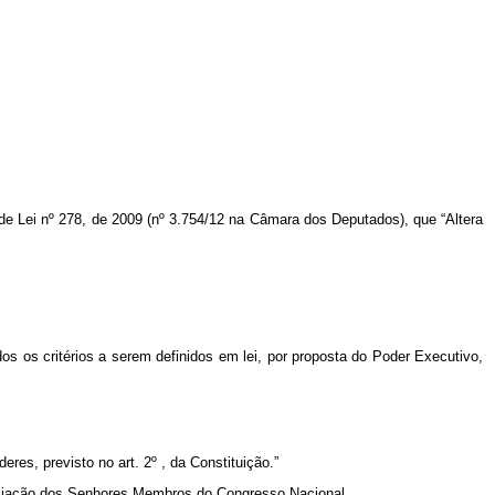
 de Lei nº 278, de 2009 (nº 3.754/12 na Câmara dos Deputados), que “Altera
dos os critérios a serem definidos em lei, por proposta do Poder Executivo,
res, previsto no art. 2º , da Constituição.”
reciação dos Senhores Membros do Congresso Nacional.