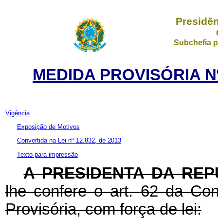
Presidên
Subchefia p
MEDIDA PROVISÓRIA Nº
Vigência
Exposição de Motivos
Convertida na Lei nº 12.832, de 2013
Texto para impressão
A PRESIDENTA DA REP
lhe confere o art. 62 da Con
Provisória, com força de lei: