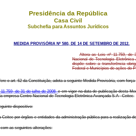
Presidência da República
Casa Civil
Subchefia para Assuntos Jurídicos
MEDIDA PROVISÓRIA Nº 580, DE 14 DE SETEMBRO DE 2012.
Altera as Leis nº 11.759, de 
Nacional de Tecnologia Eletrônic
dispõe sobre a transferência obri
Federal e Municípios de ações do P
fere o art. 62 da Constituição, adota a seguinte Medida Provisória, com força 
nº 11.759, de 31 de julho de 2008,
e em vigor na data de publicação desta Med
a empresa Centro Nacional de Tecnologia Eletrônica Avançada S.A - Ceitec.
guinte dispositivo:
 Ceitec por órgãos e entidades da administração pública para a realização de
r com as seguintes alterações: