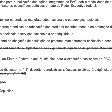
ários para a realização das ações integrantes do PAC, sob a modalidade de e
 setores específicos definidos em ato do Poder Executivo federal.
cterizar os produtos manufaturados nacionais e os serviços nacionais;
 a serem atendidas na fabricação dos produtos manufaturados e na prestação d
s nacionais e serviços nacionais a ser adquirido; e
dimento da obrigação de aquisição de produtos manufaturados nacionais e servi
periodicamente a implantação da exigência de aquisição de percentual mínim
s, ao Distrito Federal e aos Municípios para a execução das ações do PAC, 
 do disposto no § 3º deverão reproduzir as cláusulas relativas à exigência
 o art. 3º .” (NR)
ação.
República.