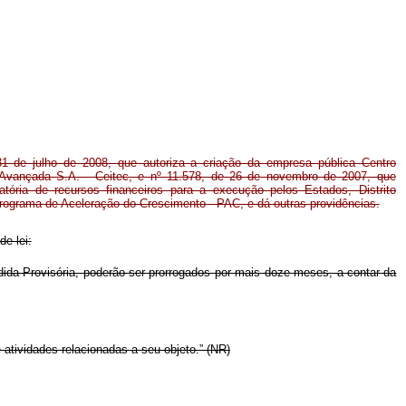
31 de julho de 2008, que autoriza a criação da empresa pública Centro
a Avançada S.A. - Ceitec, e nº 11.578, de 26 de novembro de 2007, que
gatória de recursos financeiros para a execução pelos Estados, Distrito
rograma de Aceleração do Crescimento - PAC, e dá outras providências.
de lei:
ida Provisória, poderão ser prorrogados por mais doze meses, a contar da
 atividades relacionadas a seu objeto.” (NR)