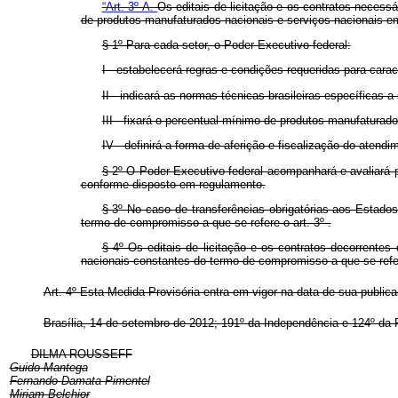
“Art. 3º-A.
Os editais de licitação e os contratos necess
de produtos manufaturados nacionais e serviços nacionais em
§ 1º Para cada setor, o Poder Executivo federal:
I - estabelecerá regras e condições requeridas para cara
II - indicará as normas técnicas brasileiras específicas
III - fixará o percentual mínimo de produtos manufaturado
IV - definirá a forma de aferição e fiscalização do aten
§ 2º O Poder Executivo federal acompanhará e avaliará 
conforme disposto em regulamento.
§ 3º No caso de transferências obrigatórias aos Estado
termo de compromisso a que se refere o art. 3º .
§ 4º Os editais de licitação e os contratos decorrentes
nacionais constantes do termo de compromisso a que se refere
Art. 4º Esta Medida Provisória entra em vigor na data de sua public
Brasília, 14 de setembro de 2012; 191º da Independência e 124º da 
DILMA ROUSSEFF
Guido Mantega
Fernando Damata Pimentel
Miriam Belchior