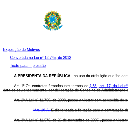
Exposição de Motivos
Convertida na Lei nº 12.745, de 2012
Texto para impressão
A PRESIDENTA DA REPÚBLICA
, no uso da atribuição que lhe con
Art. 1º Os contratos firmados nos termos do
§ 3º , art. 17, da Lei 
data de seu encerramento, por deliberação do Conselho de Administração d
Art. 2º A Lei nº 11.759, de 2008, passa a vigorar com acrescida do se
“Art. 18-A.
É dispensada a licitação para a contratação da
Art. 3º A
Lei nº 11.578, de 26 de novembro de 2007
, passa a vigora