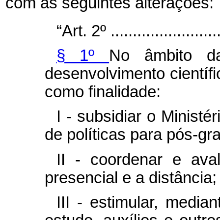
com as seguintes alterações:
“Art. 2º ..........................
§ 1º
No âmbito d
desenvolvimento científi
como finalidade:
I - subsidiar o Minist
de políticas para pós-gr
II - coordenar e ava
presencial e a distância;
III - estimular, medi