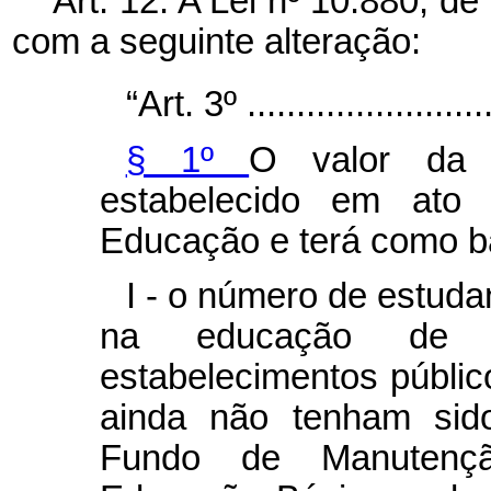
Art. 12. A Lei nº
10.880, de
com a seguinte alteração:
“Art. 3º ..........................
§ 1º
O valor da a
estabelecido em ato
Educação e terá como b
I - o número de estud
na educação de 
estabelecimentos públic
ainda não tenham sid
Fundo de Manutenç