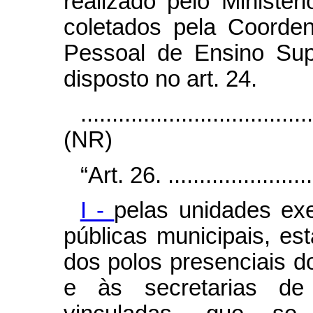
realizado pelo Minist
coletados pela Coorde
Pessoal de Ensino Sup
disposto no art. 24.
....................................
(NR)
“Art. 26.
.......................
I -
pelas unidades exe
públicas municipais, est
dos polos presenciais 
e às secretarias d