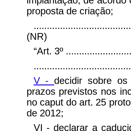
implantação, de acordo
proposta de criação;
....................................
(NR)
“Art. 3º ..........................
.....................................
V -
decidir sobre os
prazos previstos nos inci
no
caput
do art. 25 prot
de 2012;
VI - declarar a cadu