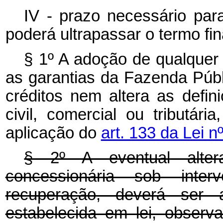
IV - prazo necessário par
poderá ultrapassar o termo fi
§ 1º A adoção de qualquer
as garantias da Fazenda Públ
créditos nem altera as defin
civil, comercial ou tributár
aplicação do
art. 133 da Lei n
§ 2º A eventual alter
concessionária sob inte
recuperação, deverá ser 
estabelecida em lei, observ