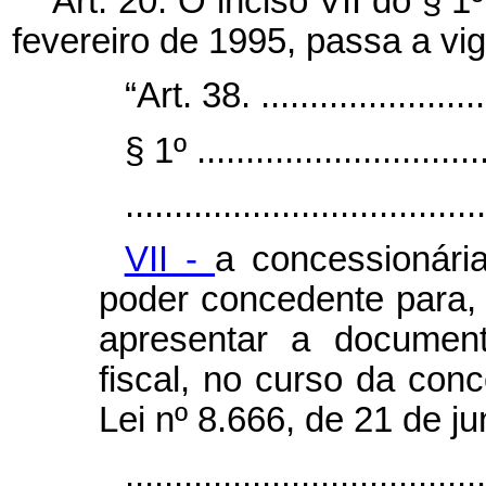
Art. 20. O inciso VII do § 1
fevereiro de 1995, passa a vi
“Art. 38. .........................
§ 1º ...............................
.....................................
VII -
a concessionári
poder concedente para, 
apresentar a document
fiscal, no curso da con
Lei nº 8.666, de 21 de j
....................................