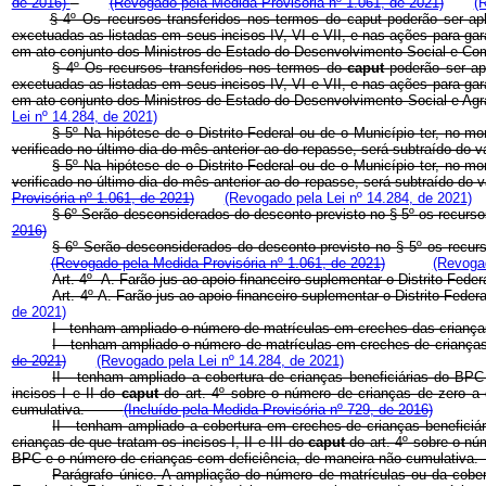
de 2016)
(Revogado pela Medida Provisória nº 1.061, de 2021)
(
§ 4º Os recursos transferidos nos termos do
caput
poderão ser ap
excetuadas as listadas em seus incisos IV, VI e VII, e nas ações para gara
em ato conjunto dos Ministros de Estado do Desenvolvimento Social e C
§ 4º Os recursos transferidos nos termos do
caput
poderão ser a
excetuadas as listadas em seus incisos IV, VI e VII, e nas ações para gara
em ato conjunto dos Ministros de Estado do Desenvolvimento Social 
Lei nº 14.284, de 2021)
§ 5º Na hipótese de o Distrito Federal ou de o Município ter, no 
verificado no último dia do mês anterior ao do repasse, será subtraído 
§ 5º Na hipótese de o Distrito Federal ou de o Município ter, no 
verificado no último dia do mês anterior ao do repasse, será subtraído 
Provisória nº 1.061, de 2021)
(Revogado pela Lei nº 14.284, de 2021)
§ 6º Serão desconsiderados do desconto previsto no § 5º
os recurso
2016)
§ 6º Serão desconsiderados do desconto previsto no § 5º os recurs
(Revogado pela Medida Provisória nº 1.061, de 2021)
(Revogad
Art. 4º -A. Farão jus ao apoio financeiro suplementar o Distrito Fede
Art. 4º-A. Farão jus ao apoio financeiro suplementar o Distrito Fede
de 2021)
I - tenham ampliado o número de matrículas em creches das crianças
I - tenham ampliado o número de matrículas em creches de crianças d
de 2021)
(Revogado pela Lei nº 14.284, de 2021)
II - tenham ampliado a cobertura de crianças beneficiárias do BP
incisos I e II do
caput
do art. 4º sobre o número de crianças de zero a
cumulativa.
(Incluído pela Medida Provisória nº 729, de 2016)
II - tenham ampliado a cobertura em creches de crianças beneficiá
crianças de que tratam os incisos I, II e III do
caput
do art. 4º sobre o n
BPC e o número de crianças com deficiência, de maneira não cumula
Parágrafo único. A ampliação do número de matrículas ou da cober