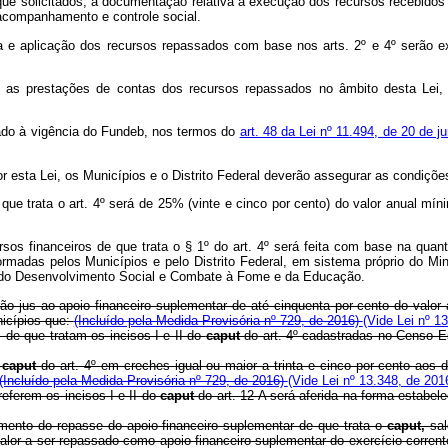
e que solicitados, a documentação relativa à execução dos recursos recebido
 acompanhamento e controle social.
a e aplicação dos recursos repassados com base nos arts. 2º e 4º serão ex
o as prestações de contas dos recursos repassados no âmbito desta Lei, 
ulado à vigência do Fundeb, nos termos do
art. 48 da Lei nº 11.494, de 20 de 
r esta Lei, os Municípios e o Distrito Federal deverão assegurar as condiçõe
 que trata o art. 4º será de 25% (vinte e cinco por cento) do valor anual mí
rsos financeiros de que trata o § 1º do art. 4º será feita com base na quan
ormadas pelos Municípios e pelo Distrito Federal, em sistema próprio do M
do do Desenvolvimento Social e Combate à Fome e da Educação.
ão jus ao apoio financeiro suplementar de até cinquenta por cento do valor 
nicípios que:
(Incluído pela Medida Provisória nº 729, de 2016)
(Vide Lei nº 1
de que tratam os incisos I e II do
caput
do art. 4º
cadastradas no Censo E
o
caput
do art. 4º
em creches igual ou maior a trinta e cinco por cento aos
(Incluído pela Medida Provisória nº 729, de 2016)
(Vide Lei nº 13.348, de 201
eferem os incisos I e II do
caput
do art. 12-A será aferida na forma estabele
omento do repasse do apoio financeiro suplementar de que trata o
caput,
sa
 valor a ser repassado como apoio financeiro suplementar do exercício corren