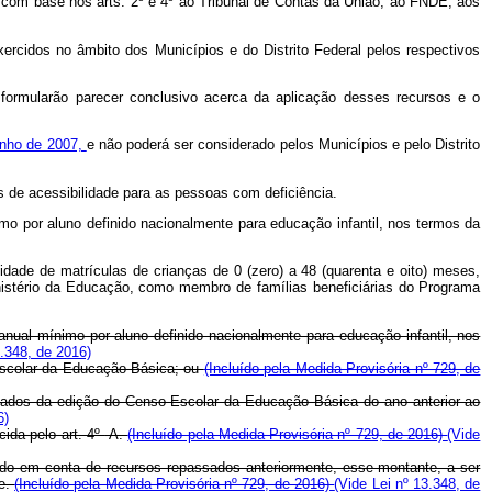
s com base nos arts. 2º e 4º ao Tribunal de Contas da União, ao FNDE, aos
ercidos no âmbito dos Municípios e do Distrito Federal pelos respectivos
formularão parecer conclusivo acerca da aplicação desses recursos e o
junho de 2007,
e não poderá ser considerado pelos Municípios e pelo Distrito
s de acessibilidade para as pessoas com deficiência.
nimo por aluno definido nacionalmente para educação infantil, nos termos da
tidade de matrículas de crianças de 0 (zero) a 48 (quarenta e oito) meses,
inistério da Educação, como membro de famílias beneficiárias do Programa
anual mínimo por aluno definido nacionalmente para educação infantil, nos
3.348, de 2016)
scolar da Educação Básica; ou
(Incluído pela Medida Provisória nº 729, de
 dados da edição do Censo Escolar da Educação Básica do ano anterior ao
6)
cida pelo art. 4º
-A.
(Incluído pela Medida Provisória nº 729, de 2016)
(Vide
ldo em conta de recursos repassados anteriormente, esse montante, a ser
te.
(Incluído pela Medida Provisória nº 729, de 2016)
(Vide Lei nº 13.348, de