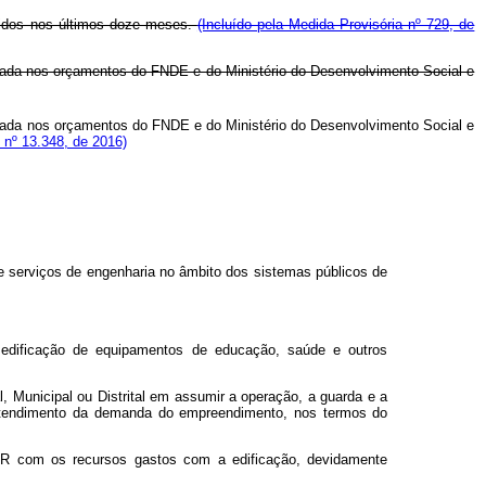
ridos nos últimos doze meses.
(Incluído pela Medida Provisória nº 729, de
signada nos orçamentos do FNDE e do Ministério do Desenvolvimento Social e
signada nos orçamentos do FNDE e do Ministério do Desenvolvimento Social e
 nº 13.348, de 2016)
 e serviços de engenharia no âmbito dos sistemas públicos de
dificação de equipamentos de educação, saúde e outros
 Municipal ou Distrital em assumir a operação, a guarda e a
atendimento da demanda do empreendimento, nos termos do
FAR com os recursos gastos com a edificação, devidamente