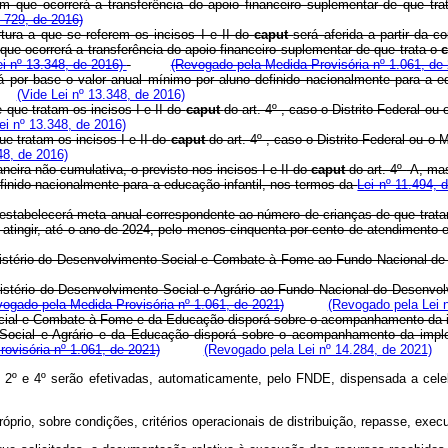
 que ocorrerá a transferência do apoio financeiro suplementar de que tr
º 729, de 2016)
tura a que se referem os incisos I e II do
caput
será aferida a partir da
ue ocorrerá a transferência do apoio financeiro suplementar de que trata o
ei nº 13.348, de 2016)
(Revogado pela Medida Provisória nº 1.061, de
rá por base o valor anual mínimo por aluno definido nacionalmente para a e
(Vide Lei nº 13.348, de 2016)
e que tratam os incisos I e II do
caput
do art. 4º
, caso o Distrito Federal ou
ei nº 13.348, de 2016)
ue tratam os incisos I e II do
caput
do art. 4º
, caso o Distrito Federal ou 
48, de 2016)
neira não cumulativa, o previsto nos incisos I e II do
caput
do art. 4º
-A, mas
finido nacionalmente para a educação infantil, nos termos da
Lei nº 11.494, 
estabelecerá meta anual correspondente ao número de crianças de que tratam
a atingir, até o ano de 2024, pelo menos cinquenta por cento de atendimento
o Ministério do Desenvolvimento Social e Combate à Fome ao Fundo Nacional
inistério do Desenvolvimento Social e Agrário ao Fundo Nacional do Desen
ogado pela Medida Provisória nº 1.061, de 2021)
(Revogado pela Lei n
cial e Combate à Fome e da Educação disporá sobre o acompanhamento da imp
to Social e Agrário e da Educação disporá sobre o acompanhamento da im
ovisória nº 1.061, de 2021)
(Revogado pela Lei nº 14.284, de 2021)
ts. 2º e 4º serão efetivadas, automaticamente, pelo FNDE, dispensada a ce
prio, sobre condições, critérios operacionais de distribuição, repasse, execu