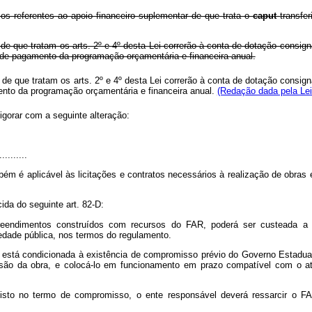
os referentes ao apoio financeiro suplementar de que trata o
caput
transfe
o de que tratam os arts. 2º e 4º desta Lei correrão à conta de dotação con
e pagamento da programação orçamentária e financeira anual.
ro de que tratam os arts. 2º e 4º desta Lei correrão à conta de dotação con
nto da programação orçamentária e financeira anual.
(Redação dada pela Lei
igorar com a seguinte alteração:
..........
ém é aplicável às licitações e contratos necessários à realização de obras
ida do seguinte art. 82-D:
ndimentos construídos com recursos do FAR, poderá ser custeada a e
edade pública, nos termos do regulamento.
t
está condicionada à existência de compromisso prévio do Governo Estadual,
são da obra, e colocá-lo em funcionamento em prazo compatível com o 
visto no termo de compromisso, o ente responsável deverá ressarcir o 