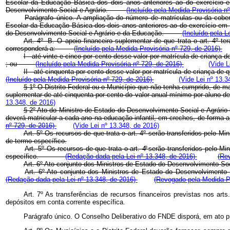
Escolar da Educação Básica dos dois anos anteriores ao do exercício em
Desenvolvimento Social e Agrário.
(Incluído pela Medida Provisória n
Parágrafo único. A ampliação do número de matrículas ou da cober
Escolar da Educação Básica dos dois anos anteriores ao do exercício em q
do Desenvolvimento Social e Agrário e da Educação.
(Incluído pela L
Art. 4º
-B. O apoio financeiro suplementar de que trata o art. 4º
te
corresponderá a:
(Incluído pela Medida Provisória nº 729, de 2016)
I - até vinte e cinco por cento desse valor por matrícula de criança d
; ou
(Incluído pela Medida Provisória nº 729, de 2016)
(Vide L
II - até cinquenta por cento desse valor por matrícula de criança de q
(Incluído pela Medida Provisória nº 729, de 2016)
(Vide Lei nº 13.3
§ 1º
O Distrito Federal ou o Município que não tenha cumprido, de ma
suplementar de até cinquenta por cento do valor anual mínimo por aluno de
13.348, de 2016)
§ 2º
Ato do Ministro de Estado do Desenvolvimento Social e Agrário 
deverá matricular a cada ano na educação infantil, em creches, de forma 
nº 729, de 2016)
(Vide Lei nº 13.348, de 2016)
Art. 5º Os recursos de que trata o art. 4º serão transferidos pel
de termo específico.
Art. 5º Os recursos de que trata o art.
4º
serão transferidos pelo M
específico.
(Redação dada pela Lei nº 13.348, de 2016)
(Rev
Art. 6º Ato conjunto dos Ministros de Estado do Desenvolvimento So
Art. 6º Ato conjunto dos Ministros de Estado do Desenvolvimen
(Redação dada pela Lei nº 13.348, de 2016)
(Revogado pela Medida Pr
Art. 7º As transferências de recursos financeiros previstas nos ar
depósitos em conta corrente específica.
Parágrafo único. O Conselho Deliberativo do FNDE disporá, em ato pró