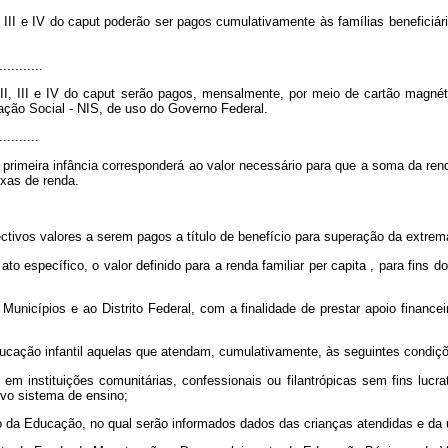
, III e IV do
caput
poderão ser pagos cumulativamente às famílias beneficiária
...........
II, III e IV do
caput
serão pagos, mensalmente, por meio de cartão magnét
ação Social - NIS, de uso do Governo Federal.
..........
rimeira infância corresponderá ao valor necessário para que a soma da renda
ixas de renda.
ctivos valores a serem pagos a título de benefício para superação da extrema
 ato específico, o valor definido para a renda familiar
per capita
, para fins 
 Municípios e ao Distrito Federal, com a finalidade de prestar apoio financ
ducação infantil aquelas que atendam, cumulativamente, às seguintes condiç
em instituições comunitárias, confessionais ou filantrópicas sem fins lucr
ivo sistema de ensino;
o da Educação, no qual serão informados dados das crianças atendidas e da u