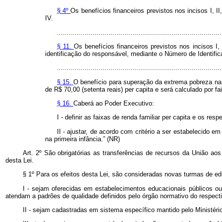
§ 4º
Os benefícios financeiros previstos nos incisos I, II
IV.
...................................................................................
§ 11.
Os benefícios financeiros previstos nos incisos I, 
identificação do responsável, mediante o Número de Identific
...................................................................................
§ 15.
O benefício para superação da extrema pobreza na p
de R$ 70,00 (setenta reais)
per capita
e será calculado por fa
§ 16.
Caberá ao Poder Executivo:
I - definir as faixas de renda familiar
per capita
e os respe
II - ajustar, de acordo com critério a ser estabelecido em
na primeira infância.” (NR)
Art. 2º São obrigatórias as transferências de recursos da União aos
desta Lei.
§ 1º Para os efeitos desta Lei, são consideradas novas turmas de e
I - sejam oferecidas em estabelecimentos educacionais públicos ou 
atendam a padrões de qualidade definidos pelo órgão normativo do respect
II - sejam cadastradas em sistema específico mantido pelo Ministéri