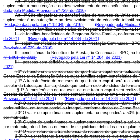
Art. 4º São obrigatórias as transferências de recursos da União aos 
suplementar à manutenção e ao desenvolvimento da educação infantil pa
dada pela Medida Provisória nº 729, de 2016)
Art. 4º São obrigatórias as transferências de recursos da União aos 
suplementar à manutenção e ao desenvolvimento da educação infantil
(Redação dada pela Lei nº 13.348, de 2016)
(Revogado pela Medida P
I - sejam de famílias beneficiárias do Programa Bolsa Família, na f
I - de famílias beneficiárias do Programa Bolsa Família, na forma e
de 2021)
(Revogado pela Lei nº 14.284, de 2021)
II - sejam beneficiárias do Benefício de Prestação Continuada - BP
Provisória nº 729, de 2016)
II - beneficiárias do Benefício de Prestação Continuada - BPC, na f
nº 1.061, de 2021)
(Revogado pela Lei nº 14.284, de 2021)
III - pessoas com deficiência, ainda que não se enquadrem nos i
2021)
§ 1º A transferência de recursos de que trata o
caput
será realizad
Censo Escolar da Educação Básica cujas famílias sejam beneficiárias do
§ 1º A transferência de recursos de que trata o
caput
será realizad
Escolar da Educação Básica, desde que tenham sido atendidos de forma não
§ 1º A transferência de recursos de que trata o
caput
será realiza
Escolar da Educação Básica, sendo contabilizada apenas uma vez a matrí
Provisória nº 1.061, de 2021)
(Revogado pela Lei nº 14.284, de 2021)
§ 2º O apoio financeiro suplementar atenderá a educação infantil of
poder público, em tempo parcial ou integral, conforme dados do Censo Es
§ 3º O valor do apoio financeiro suplementar corresponderá a 50% (c
por matrícula.
§ 3º O valor do apoio financeiro suplementar corresponderá a até ci
por matrícula, atendidos os critérios de elegibilidade definidos em re
§ 3º O valor referente à transferência de recursos de que trata o
cap
§ 3º O valor referente à transferência de recursos de que trata o
ca