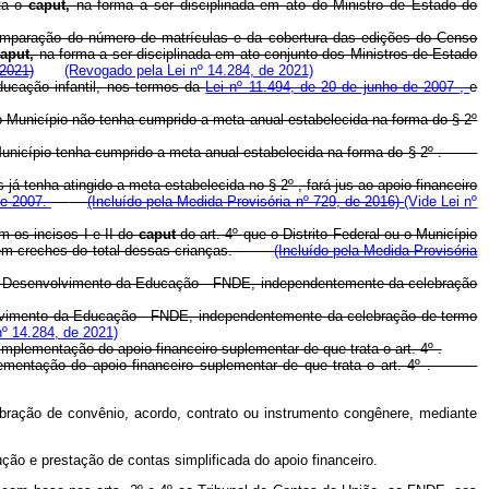
ata o
caput,
na forma a ser disciplinada em ato do Ministro de Estado do
 comparação do número de matrículas e da cobertura das edições do Censo
caput,
na forma a ser disciplinada em ato conjunto dos Ministros de Estado
 2021)
(Revogado pela Lei nº 14.284, de 2021)
ducação infantil, nos termos da
Lei nº 11.494, de 20 de junho de 2007
,
e
 o Município não tenha cumprido a meta anual estabelecida na forma do § 2º
o Município tenha cumprido a meta anual estabelecida na forma do § 2º .
 já tenha atingido a meta estabelecida no § 2º
, fará jus ao apoio financeiro
de 2007.
(Incluído pela Medida Provisória nº 729, de 2016)
(Vide Lei nº
 os incisos I e II do
caput
do art. 4º
que o Distrito Federal ou o Município
 em creches do total dessas crianças.
(Incluído pela Medida Provisória
 de Desenvolvimento da Educação - FNDE, independentemente da celebração
volvimento da Educação - FNDE, independentemente da celebração de termo
º 14.284, de 2021)
lementação do apoio financeiro suplementar de que trata o art. 4º .
plementação do apoio financeiro suplementar de que trata o art. 4º .
lebração de convênio, acordo, contrato ou instrumento congênere, mediante
ção e prestação de contas simplificada do apoio financeiro.