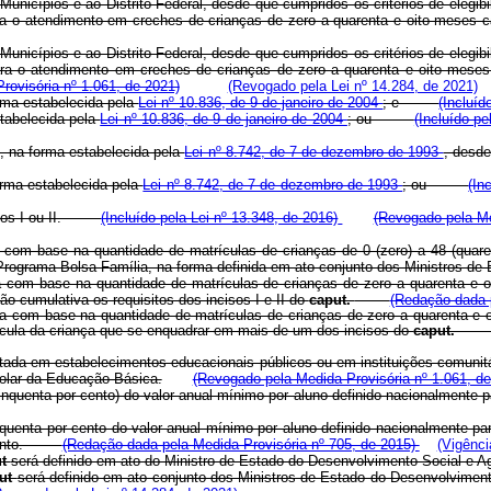
Municípios e ao Distrito Federal, desde que cumpridos os critérios de elegibi
ra o atendimento em creches de crianças de zero a quarenta e oito meses
Municípios e ao Distrito Federal, desde que cumpridos os critérios de elegibi
 para o atendimento em creches de crianças de zero a quarenta e oito
rovisória nº 1.061, de 2021)
(Revogado pela Lei nº 14.284, de 2021)
orma estabelecida pela
Lei nº 10.836, de 9 de janeiro de 2004
; e
(Incluíd
stabelecida pela
Lei nº 10.836, de 9 de janeiro de 2004
; ou
(Incluído pe
C, na forma estabelecida pela
Lei nº 8.742, de 7 de dezembro de 1993
, desde
orma estabelecida pela
Lei nº 8.742, de 7 de dezembro de 1993
; ou
(In
ncisos I ou II.
(Incluído pela Lei nº 13.348, de 2016)
(Revogado pela Me
a com base na quantidade de matrículas de crianças de 0 (zero) a 48 (quare
 Programa Bolsa Família, na forma definida em ato conjunto dos Ministros 
a com base na quantidade de matrículas de crianças de zero a quarenta e o
 cumulativa os requisitos dos incisos I e II do
caput.
(Redação dada p
da com base na quantidade de matrículas de crianças de zero a quarenta e o
cula da criança que se enquadrar em mais de um dos incisos do
caput
ertada em estabelecimentos educacionais públicos ou em instituições comunitá
colar da Educação Básica.
(Revogado pela Medida Provisória nº 1.061, de
inquenta por cento) do valor anual mínimo por aluno definido nacionalmente 
nquenta por cento do valor anual mínimo por aluno definido nacionalmente pa
gulamento.
(Redação dada pela Medida Provisória nº 705, de 2015)
(Vigênci
ut
será definido em ato do Ministro de Estado do Desenvolvimento Social
put
será definido em ato conjunto dos Ministros de Estado do Desenvolvi