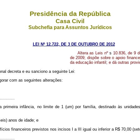
Presidência da República
Casa Civil
Subchefia para Assuntos Jurídicos
LEI Nº 12.722, DE 3 DE OUTUBRO DE 2012
Altera as Leis nº
s
10.836, de 9 d
de 2009; dispõe sobre o apoio finance
da educação infantil; e dá outras provi
al decreta e eu sanciono a seguinte Lei:
gorar com as seguintes alterações:
............
primeira infância, no limite de 1 (um) por família, destinado às unidades
eis) anos de idade; e
os financeiros previstos nos incisos I a III igual ou inferior a R$ 70,00 (set
............