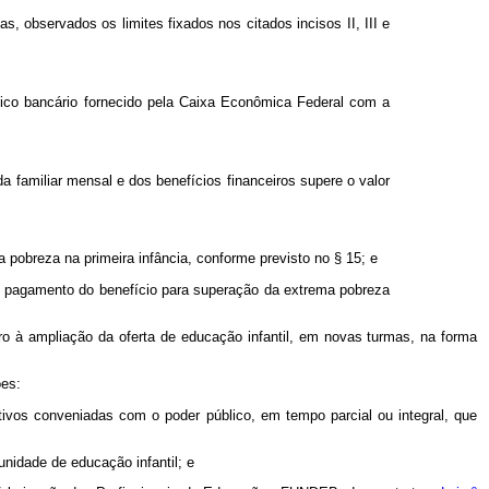
s, observados os limites fixados nos citados incisos II, III e
ico bancário fornecido pela Caixa Econômica Federal com a
 familiar mensal e dos benefícios financeiros supere o valor
 pobreza na primeira infância, conforme previsto no § 15; e
do pagamento do benefício para superação da extrema pobreza
eiro à ampliação da oferta de educação infantil, em novas turmas, na forma
ões:
ativos conveniadas com o poder público, em tempo parcial ou integral, que
nidade de educação infantil; e