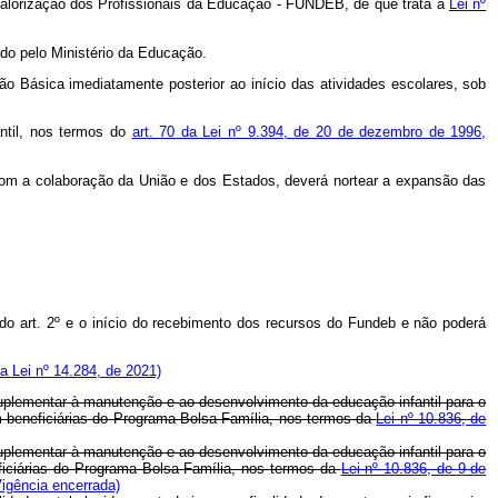
alorização dos Profissionais da Educação - FUNDEB, de que trata a
Lei nº
do pelo Ministério da Educação.
o Básica imediatamente posterior ao início das atividades escolares, sob
ntil, nos termos do
art. 70 da Lei nº 9.394, de 20 de dezembro de 1996,
, com a colaboração da União e dos Estados, deverá nortear a expansão das
 do art. 2º e o início do recebimento dos recursos do Fundeb e não poderá
a Lei nº 14.284, de 2021)
o suplementar à manutenção e ao desenvolvimento da educação infantil para o
m beneficiárias do Programa Bolsa Família, nos termos da
Lei nº 10.836, de
o suplementar à manutenção e ao desenvolvimento da educação infantil para o
iciárias do Programa Bolsa Família, nos termos da
Lei nº 10.836, de 9 de
Vigência encerrada)