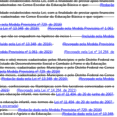
lidade estabelecidos nesta Lei, com a finalidade de prestar apoio financeiro
 cadastradas no Censo Escolar da Educação Básica e que:
(Redação
lidade estabelecidos nesta Lei, com a finalidade de prestar apoio financeiro
 meses cadastradas no Censo Escolar da Educação Básica e que sejam:
o pela Medida Provisória nº 729, de 2016)
la Lei nº 13.348, de 2016)
(Revogado pela Medida Provisória nº 1.061,
 que não se enquadrem na hipótese do inciso I.
(Incluído pela Medida
cluído pela Lei nº 13.348, de 2016)
(Revogado pela Medida Provisória
dida Provisória nº 1.061, de 2021)
(Revogado pela Lei nº 14.284, de
nta e oito) meses cadastradas pelos Municípios e pelo Distrito Federal no
de Estado do Desenvolvimento Social e Combate à Fome e da Educação.
ito meses, cadastradas pelos Municípios e pelo Distrito Federal no Censo
ela Medida Provisória nº 729, de 2016)
ito meses, cadastradas pelos Municípios e pelo Distrito Federal no Censo
.
(Redação dada pela Lei nº 13.348, de 2016)
(Revogado pela Medida
rias, confessionais ou filantrópicas sem fins lucrativos conveniadas com o
 2021)
(Revogado pela Lei nº 14.284, de 2021)
para educação infantil, nos termos da
Lei nº 11.494, de 20 de junho de 2007,
ra educação infantil, nos termos da
Lei nº 11.494, de 20 de junho de 2007
,
a encerrada)
 e Agrário.
(Redação dada pela Medida Provisória nº 729, de 2016)
mento Social e Agrário e da Educação.
(Redação dada pela Lei nº 13.348,