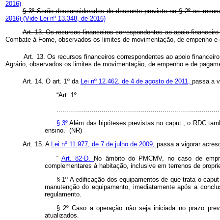
2016)
§ 3º
Serão desconsiderados do desconto previsto no § 2º
os recurs
2016)
(Vide Lei nº 13.348, de 2016)
Art. 13. Os recursos financeiros correspondentes ao apoio financeir
Combate à Fome, observados os limites de movimentação, de empenho e d
Art. 13. Os recursos financeiros correspondentes ao apoio financei
Agrário, observados os limites de movimentação, de empenho e de pagame
Art. 14. O art. 1º da
Lei nº 12.462, de 4 de agosto de 2011,
passa a v
“Art. 1º ........................................................................
...................................................................................
§ 3º
Além das hipóteses previstas no
caput
, o RDC tamb
ensino.” (NR)
Art. 15. A
Lei nº 11.977, de 7 de julho de 2009,
passa a vigorar acresc
“
Art. 82-D.
No âmbito do PMCMV, no caso de empree
complementares à habitação, inclusive em terrenos de propri
§ 1º A edificação dos equipamentos de que trata o
capu
manutenção do equipamento, imediatamente após a conclu
regulamento.
§ 2º Caso a operação não seja iniciada no prazo pre
atualizados.