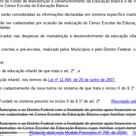
bito do Fundo de Manutenção e Desenvolvimento da Educação Básica e de V
 no Censo Escolar da Educação Básica.
, serão consideradas as informações declaradas em sistema específico manti
erão ser cadastradas por ocasião da realização do Censo Escolar da Educaçã
ebidas.
licados nas despesas de manutenção e desenvolvimento da educação infa
creches e pré-escolas, realizado pelos Municípios e pelo Distrito Federal
se:
e educação infantil de que trata o art. 2º ; e
ação infantil, nos termos da
Lei nº 11.494, de 20 de junho de 2007.
e o cadastramento da nova turma no sistema de que trata o inciso II do § 1º
Fundeb no sistema previsto no inciso II do § 1º do art. 2º .
(Revogado pel
Municípios e ao Distrito Federal com a finalidade de prestar apoio financeir
eses cadastradas no Censo Escolar da Educação Básica cujas famílias seja
Municípios e ao Distrito Federal com a finalidade de prestar apoio financeir
dastradas no Censo Escolar da Educação Básica cujas famílias sejam benef
em regulamento.
(Redação dada pela Medida Provisória nº 705, de 2015)
(