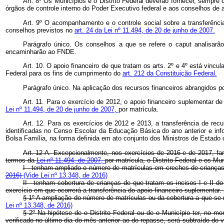
Art. 8º Os Municípios e o Distrito Federal deverão fornecer, sempr
órgãos de controle interno do Poder Executivo federal e aos conselhos de
Art. 9º O acompanhamento e o controle social sobre a transferênci
conselhos previstos no
art. 24 da Lei nº 11.494, de 20 de junho de 2007.
Parágrafo único. Os conselhos a que se refere o
caput
analisarã
encaminharão ao FNDE.
Art. 10. O apoio financeiro de que tratam os arts. 2º e 4º está vinc
Federal para os fins de cumprimento do
art. 212 da Constituição Federal.
Parágrafo único. Na aplicação dos recursos financeiros abrangidos po
Art. 11. Para o exercício de 2012, o apoio financeiro suplementar de
Lei nº 11.494, de 20 de junho de 2007,
por matrícula.
Art. 12. Para os exercícios de 2012 e 2013, a transferência de recu
identificadas no Censo Escolar da Educação Básica do ano anterior e inf
Bolsa Família, na forma definida em ato conjunto dos Ministros de Esta
Art. 12-A. Excepcionalmente, nos exercícios de 2016 e de 2017, far
termos da
Lei nº 11.494, de 2007,
por matrícula, o Distrito Federal e os Mu
I - tenham ampliado o número de matrículas em creches de crianças 
2016)
(Vide Lei nº 13.348, de 2016)
II - tenham cobertura de crianças de que tratam os incisos I e II d
exercício em que ocorrerá a transferência do apoio financeiro suplementar.
§ 1º
A ampliação do número de matrículas ou da cobertura a que se r
Lei nº 13.348, de 2016)
§ 2º
Na hipótese de o Distrito Federal ou de o Município ter, no m
verificado no último dia do mês anterior ao do repasse, será subtraído do