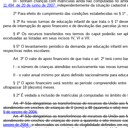
III - tenham crianças com matrículas ainda não computadas no âm
11.494, de 20 de junho de 2007,
independentemente da situação cadastral
2º Para efeito do cumprimento das condições estabelecidas no § 1º 
§ 3º As novas turmas de educação infantil de que trata o § 1º dev
pena de interrupção do apoio financeiro e de devolução das parcelas já rec
§ 4º Os recursos transferidos nos termos do
caput
poderão ser ap
excetuadas as listadas em seus incisos IV, VI e VII.
§ 5º O levantamento periódico da demanda por educação infantil em 
respectivas redes escolares.
Art. 3º O valor do apoio financeiro de que trata o art. 2º terá como ba
I - o número de crianças atendidas exclusivamente nas novas turmas d
II - o valor anual mínimo por aluno definido nacionalmente para educ
§ 1º O apoio financeiro será restrito ao período compreendido entr
ultrapassar 18 (dezoito) meses.
§ 2º É vedada a inclusão de matrículas já computadas no âmbito do 
Art. 4º São obrigatórias as transferências de recursos da União aos 
atendimento em creches de crianças de 0 (zero) a 48 (quarenta e oito) m
9 de janeiro de 2004.
Art. 4º São obrigatórias as transferências de recursos da União aos 
atendimento em creches de crianças de zero a quarenta e oito meses ca
janeiro de 2004
,
e observados os critérios de elegibilidade definidos 