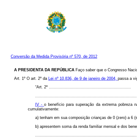
Conversão da Medida Provisória nº 570, de 2012
A PRESIDENTA DA REPÚBLICA
Faço saber que o Congresso Nacion
Art. 1º O art. 2º da
Lei nº 10.836, de 9 de janeiro de 2004,
passa a vi
“Art. 2º ...................................................................
...................................................................................
IV -
o benefício para superação da extrema pobreza na 
cumulativamente:
a) tenham em sua composição crianças de 0 (zero) a 6 (s
b) apresentem soma da renda familiar mensal e dos benefíci
...................................................................................