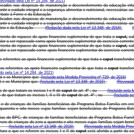
Revogado pela Lei nº 14.284, de 2021)
licados nas despesas de manutenção e desenvolvimento da educação infa
ntir o cuidado integral e a segurança alimentar e nutricional, necessárias a
ombate à Fome e da Educação.
plicados nas despesas de manutenção e desenvolvimento da educação infa
ntir o cuidado integral e a segurança alimentar e nutricional, necessárias a
e Agrário e da Educação.
(Redação dada pela Lei nº 13.348, de 2016)
(
momento do repasse do apoio financeiro suplementar de que trata o
caput,
sa
do valor a ser repassado como apoio financeiro suplementar do exercício co
momento do repasse do apoio financeiro suplementar de que trata o
caput,
sa
do valor a ser repassado como apoio financeiro suplementar do exercício c
s referentes ao apoio financeiro suplementar de que trata o
caput
transferi
os referentes ao apoio financeiro suplementar de que trata o
caput
transf
o pela Lei nº 14.284, de 2021)
ral e os Municípios que:
(Incluído pela Medida Provisória nº 729, de 2016)
ral e os Municípios que:
(Incluído pela Lei nº 13.348, de 2016)
(Revogado
 de que tratam os incisos I e II do
caput
do art. 4º ; ou
(Incluído pela 
e que tratam os incisos I, II e III do
caput
do art. 4º ; ou
(Incluído p
C e de crianças de famílias beneficiárias do Programa Bolsa Família em cr
 quarenta e oito meses cujas famílias sejam beneficiárias do Programa Bo
rias do BPC, de crianças de famílias beneficiárias do Programa Bolsa Famíl
úmero de crianças de zero a quarenta e oito meses cujas famílias sejam bene
tiva.
(Incluído pela Lei nº 13.348, de 2016)
(Revogado pela Medida Provi
tura a que se referem os incisos I e II do
caput
será aferida a partir da