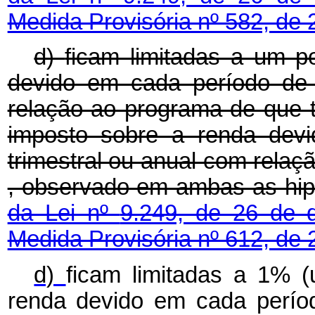
Medida Provisória nº 582, de
d)
ficam limitadas a um p
devido em cada período de 
relação ao programa de que t
imposto sobre a renda dev
trimestral ou anual com relaçã
, observado em ambas as hip
da Lei nº
9.249, de 26 de
Medida Provisória nº 612, de 
d)
ficam limitadas a 1% 
renda devido em cada períod