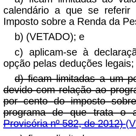
calendário a que se referi
Imposto sobre a Renda da Pes
b) (VETADO); e
c) aplicam-se à declaraçã
opção pelas deduções legais;
d) ficam limitadas a um p
devido com relação ao progra
por cento do imposto sobr
programa de que trata o 
Provisória nº 582, de 2012)
(V