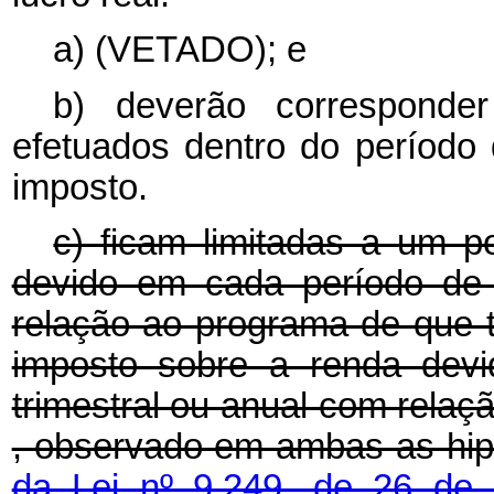
a) (VETADO); e
b) deverão corresponde
efetuados dentro do período 
imposto.
c) ficam limitadas a um p
devido em cada período de 
relação ao programa de que t
imposto sobre a renda dev
trimestral ou anual com relaçã
, observado em ambas as hip
da Lei nº 9.249, de 26 d