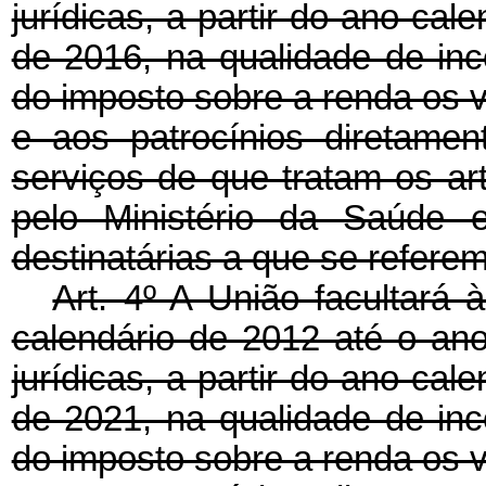
jurídicas, a partir do ano-cal
de 2016, na qualidade de in
do imposto sobre a renda os 
e aos patrocínios diretame
serviços de que tratam os ar
pelo Ministério da Saúde e
destinatárias a que se referem 
Art. 4º A União facultará 
calendário de 2012 até o an
jurídicas, a partir do ano-cal
de 2021, na qualidade de in
do imposto sobre a renda os 