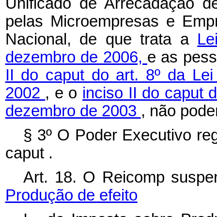
Unificado de Arrecadação de
pelas Microempresas e Empr
Nacional, de que trata a
Le
dezembro de 2006,
e as pess
II do
caput
do art. 8º da Le
2002
, e o
inciso II do
caput
d
dezembro de 2003
, não pode
§ 3º O Poder Executivo reg
caput
.
Art. 18. O Reicomp suspen
Produção de efeito