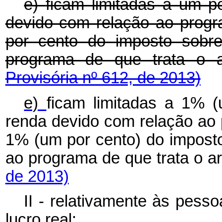
e)
ficam limitadas a um p
devido com relação ao progr
por cento do imposto sobr
programa de que trata o 
Provisória nº 612, de 2013)
e)
ficam limitadas a 1% 
renda devido com relação ao p
1% (um por cento) do impost
ao programa de que trata o art
de 2013)
II - relativamente às pess
lucro real: