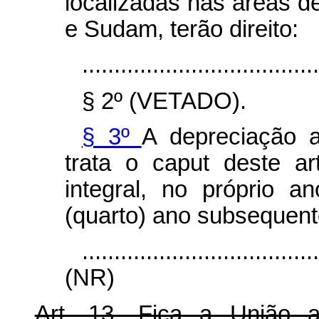
localizadas nas áreas d
e Sudam, terão direito:
.....................................
§ 2º (VETADO).
§ 3º
A depreciação a
trata o
caput
deste ar
integral, no próprio 
(quarto) ano subsequent
....................................
(NR)
Art. 13. Fica a União 