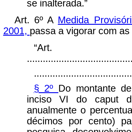
se inalterada.”
Art. 6º A
Medida Provisór
2001,
passa a vigorar com as 
“Ar
.......................................
.....................................
§ 2º
Do montante de
inciso VI do
caput
d
anualmente o percentua
décimos por cento) pa
pesquisa, desenvolvime