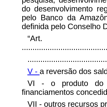
do desenvolvimento reg
pelo Banco da Amazôni
definida pelo Conselho D
“Ar
.......................................
.....................................
V -
a reversão dos sal
VI - o produto do 
financiamentos concedid
VII - outros recursos pr