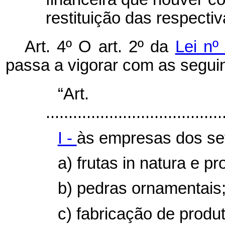
restituição das respecti
Art. 4º O art. 2º da
Lei nº
passa a vigorar com as seguin
“Ar
.......................................
I -
às empresas dos se
a) frutas
in natura
e pr
b) pedras ornamentais
c) fabricação de produt