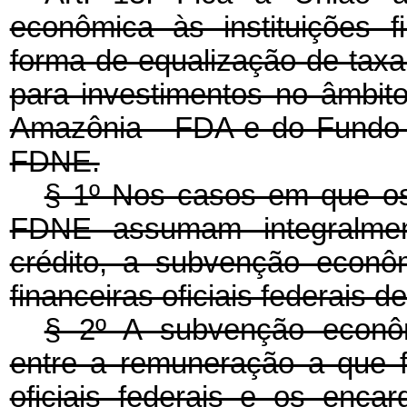
econômica às instituições fi
forma de equalização de taxa
para investimentos no âmbi
Amazônia - FDA e do Fundo 
FDNE.
§ 1º Nos casos em que o
FDNE assumam integralmen
crédito, a subvenção econôm
financeiras oficiais federais 
§ 2º A subvenção econôm
entre a remuneração a que fa
oficiais federais e os enca