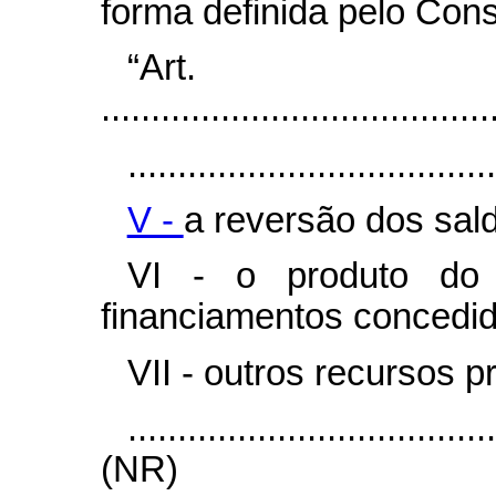
forma definida pelo Cons
“Ar
.......................................
.....................................
V -
a reversão dos sal
VI - o produto do 
financiamentos concedid
VII - outros recursos pr
....................................
(NR)