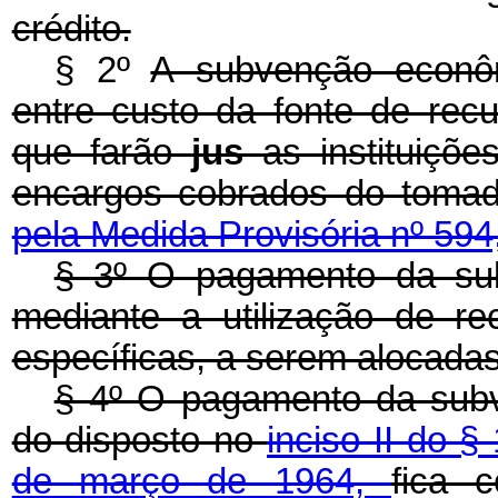
crédito.
§ 2º
A subvenção econôm
entre custo da fonte de rec
que farão
jus
as instituiçõe
encargos cobrados do tomado
pela Medida Provisória nº 594
§ 3º O pagamento da su
mediante a utilização de r
específicas, a serem alocada
§ 4º O pagamento da subv
do disposto no
inciso II do §
de março de 1964,
fica 