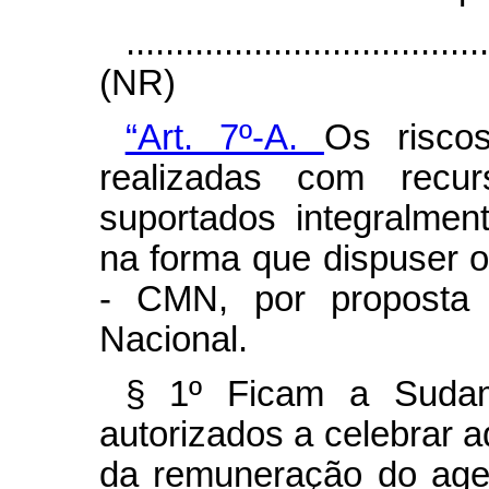
....................................
(NR)
“Art. 7º-A.
Os risco
realizadas com rec
suportados integralmen
na forma que dispuser 
- CMN, por proposta d
Nacional.
§ 1º
Ficam a Sudam
autorizados a celebrar a
da remuneração do age