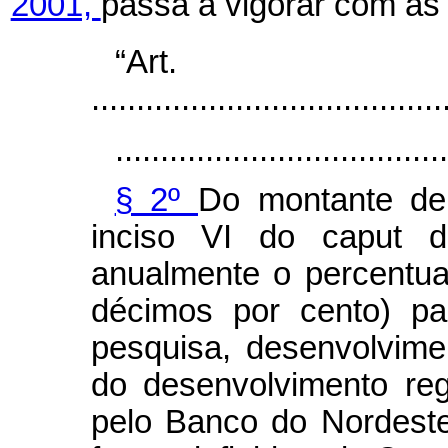
2001,
passa a vigorar com as 
“Ar
.......................................
.....................................
§ 2º
Do montante de
inciso VI do
caput
d
anualmente o percentua
décimos por cento) pa
pesquisa, desenvolvime
do desenvolvimento reg
pelo Banco do Nordeste