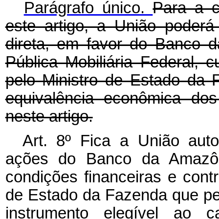
Parágrafo único.
Para a c
este artigo, a União poderá
direta, em favor do Banco d
Pública Mobiliária Federal, c
pelo Ministro de Estado da 
equivalência econômica dos
neste artigo.
Art. 8º Fica a União auto
ações do Banco da Amazôn
condições financeiras e contr
de Estado da Fazenda que p
instrumento elegível ao c