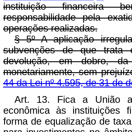
instituição financeira 
responsabilidade pela exat
operações realizadas.
§ 5º A aplicação irregul
subvenções de que trata es
devolução, em dobro, da 
monetariamente, sem prejuíz
44 da Lei nº 4.595, de 31 de
Art. 13. Fica a União 
econômica às instituições fi
forma de equalização de taxa