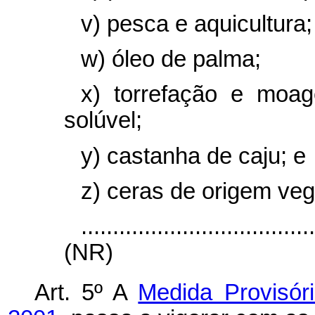
v) pesca e aquicultura;
w) óleo de palma;
x) torrefação e moa
solúvel;
y) castanha de caju; e
z) ceras de origem veg
....................................
(NR)
Art. 5º A
Medida Provisór