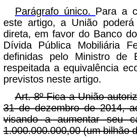
Parágrafo único.
Para a c
este artigo, a União poderá
direta, em favor do Banco do 
Dívida Pública Mobiliária Fe
definidas pelo Ministro de
respeitada a equivalência ec
previstos neste artigo.
Art. 8º Fica a União autori
31 de dezembro de 2014, a
visando a aumentar seu ca
1.000.000.000,00 (um bilhão d