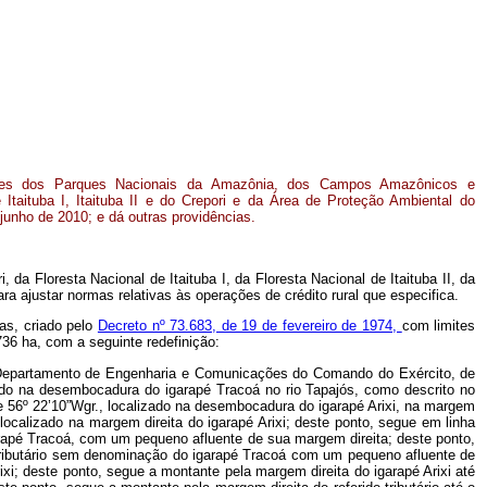
mites dos Parques Nacionais da Amazônia, dos Campos Amazônicos e
 Itaituba I, Itaituba II e do Crepori e da Área de Proteção Ambiental do
junho de 2010; e dá outras providências.
a Floresta Nacional de Itaituba I, da Floresta Nacional de Itaituba II, da
a ajustar normas relativas às operações de crédito rural que especifica.
as, criado pelo
Decreto nº 73.683, de 19 de fevereiro de 1974,
com limites
736 ha, com a seguinte redefinição:
elo Departamento de Engenharia e Comunicações do Comando do Exército, de
zado na desembocadura do igarapé Tracoá no rio Tapajós, como descrito no
S e 56º 22’10”Wgr., localizado na desembocadura do igarapé Arixi, na margem
localizado na margem direita do igarapé Arixi; deste ponto, segue em linha
garapé Tracoá, com um pequeno afluente de sua margem direita; deste ponto,
 tributário sem denominação do igarapé Tracoá com um pequeno afluente de
ixi; deste ponto, segue a montante pela margem direita do igarapé Arixi até