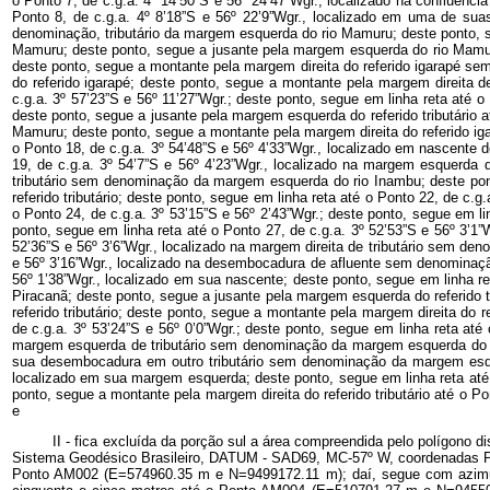
o Ponto 7, de c.g.a. 4º 14’50”S e 56º 24’47”Wgr., localizado na confluênci
Ponto 8, de c.g.a. 4º 8’18”S e 56º 22’9”Wgr., localizado em uma de sua
denominação, tributário da margem esquerda do rio Mamuru; deste ponto, s
Mamuru; deste ponto, segue a jusante pela margem esquerda do rio Mamur
deste ponto, segue a montante pela margem direita do referido igarapé s
do referido igarapé; deste ponto, segue a montante pela margem direita d
c.g.a. 3º 57’23”S e 56º 11’27”Wgr.; deste ponto, segue em linha reta até
deste ponto, segue a jusante pela margem esquerda do referido tributário 
Mamuru; deste ponto, segue a montante pela margem direita do referido ig
o Ponto 18, de c.g.a. 3º 54’48”S e 56º 4’33”Wgr., localizado em nascente 
19, de c.g.a. 3º 54’7”S e 56º 4’23”Wgr., localizado na margem esquerda d
tributário sem denominação da margem esquerda do rio Inambu; deste ponto
referido tributário; deste ponto, segue em linha reta até o Ponto 22, de c.g
o Ponto 24, de c.g.a. 3º 53’15”S e 56º 2’43”Wgr.; deste ponto, segue em lin
ponto, segue em linha reta até o Ponto 27, de c.g.a. 3º 52’53”S e 56º 3’1”W
52’36”S e 56º 3’6”Wgr., localizado na margem direita de tributário sem den
e 56º 3’16”Wgr., localizado na desembocadura de afluente sem denominação d
56º 1’38”Wgr., localizado em sua nascente; deste ponto, segue em linha r
Piracanã; deste ponto, segue a jusante pela margem esquerda do referido 
referido tributário; deste ponto, segue a montante pela margem direita do r
de c.g.a. 3º 53’24”S e 56º 0’0”Wgr.; deste ponto, segue em linha reta até 
margem esquerda de tributário sem denominação da margem esquerda do rio 
sua desembocadura em outro tributário sem denominação da margem esquer
localizado em sua margem esquerda; deste ponto, segue em linha reta até 
ponto, segue a montante pela margem direita do referido tributário até o P
e
II - fica excluída da porção sul a área compreendida pelo polígono 
Sistema Geodésico Brasileiro, DATUM - SAD69, MC-57º W, coordenadas Pl
Ponto AM002 (E=574960.35 m e N=9499172.11 m); daí, segue com azimute