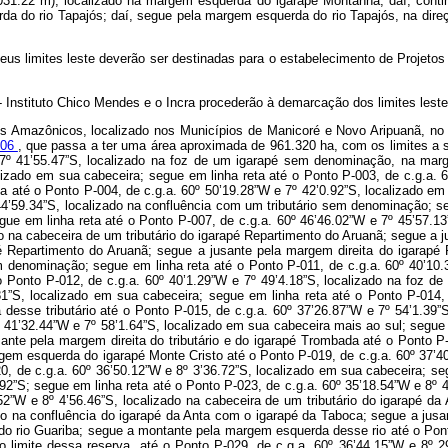
1.22 m), localizado na margem esquerda do igarapé Montanha; daí, conti
do rio Tapajós; daí, segue pela margem esquerda do rio Tapajós, na direçã
us limites leste deverão ser destinadas para o estabelecimento de Projetos
- Instituto Chico Mendes e o Incra procederão à demarcação dos limites les
pos Amazônicos, localizado nos Municípios de Manicoré e Novo Aripuanã, 
006
, que passa a ter uma área aproximada de 961.320 ha, com os limites a seguir descritos, referenciados pelo DATUM Sirgas 2000: inicia no Ponto P-001, de coordenadas geográficas aproximadas - c.g.a. 60º 53’37.77”W e 7º 41’55.47”S, localizado na foz de um igarapé sem denominação, na margem direita do rio Roosevelt; segue a montante pela margem esquerda do igarapé até o Ponto P-002, de c.g.a. 60º 53’30.63”W e 7º 44’35.05”S, localizado em sua cabeceira; segue em linha reta até o Ponto P-003, de c.g.a. 60º 52’48.83”W e 7º 44’44.02”S, localizado na cabeceira de um tributário do igarapé Bela Vista; segue a jusante pela margem direita desse curso d’água até o Ponto P-004, de c.g.a. 60º 50’19.28”W e 7º 42’0.92”S, localizado em sua confluência com o igarapé Bela Vista; segue a montante pela margem esquerda desse igarapé até o Ponto P-005, de c.g.a. 60º 49’11.62”W e 7º 44’59.34”S, localizado na confluência com um tributário sem denominação; segue a montante pela margem esquerda desse tributário até o Ponto P-006, de c.g.a. 60º 48’55.15”W e 7º 45’54.05”S, localizado em sua cabeceira; segue em linha reta até o Ponto P-007, de c.g.a. 60º 46’46.02”W e 7º 45’57.13”S, localizado na foz de um tributário do igarapé da Sereia; segue em linha reta até o Ponto P-008, de c.g.a. 60º 45’25.04”W e 7º 46’21.91”S, localizado na cabeceira de um tributário do igarapé Repartimento do Aruanã; segue a jusante pela margem direita desse tributário até o Ponto P-009, de c.g.a. 60º 44’13.67”W e 7º 46’47.98”S, localizado em sua confluência com o igarapé Repartimento do Aruanã; segue a jusante pela margem direita do igarapé Repartimento do Aruanã até o Ponto P-010, de c.g.a. 60º 41’25.44”W e 7º 45’51.11”S, localizado na confluência desse igarapé com um tributário sem denominação; segue em linha reta até o Ponto P-011, de c.g.a. 60º 40’10.33”W e 7º 47’8.94”S, localizado na foz de um pequeno tributário do igarapé Aruanã; segue a montante pela margem esquerda do igarapé Aruanã até o Ponto P-012, de c.g.a. 60º 40’1.29”W e 7º 49’4.18”S, localizado na foz de um tributário sem denominação; segue a montante pela margem esquerda desse tributário até o Ponto P-013, de c.g.a. 60º 38’35.95”W e 7º 53’43.81”S, localizado em sua cabeceira; segue em linha reta até o Ponto P-014, de c.g.a. 60º 38’20.92”W e 7º 53’45.95”S, localizado na cabeceira de um pequeno tributário do igarapé Taboca; segue a jusante pela margem direita desse tributário até o Ponto P-015, de c.g.a. 60º 37’26.87”W e 7º 54’1.39”S, localizado em sua confluência com o igarapé Taboca; segue a montante pela margem esquerda do igarapé Taboca até o Ponto P-016, de c.g.a. 60º 41’32.44”W e 7º 58’1.64”S, localizado em sua cabeceira mais ao sul; segue em linha reta até o Ponto P-017, de c.g.a. 60º 41’56.93”W e 7º 58’12.12”S, localizado na cabeceira de um tributário do igarapé Trombada; segue a jusante pela margem direita do tributário e do igarapé Trombada até o Ponto P-018, de c.g.a. 60º 37’18.55”W e 8º 0’11.80”S, localizado na confluência do igarapé Trombada com o igarapé Monte Cristo; segue a montante pela margem esquerda do igarapé Monte Cristo até o Ponto P-019, de c.g.a. 60º 37’40.48”W e 8º 1’18.91”S, localizado na foz de um tributário sem denominação; segue a montante pela margem esquerda desse tributário até o Ponto P-020, de c.g.a. 60º 36’50.12”W e 8º 3’36.72”S, localizado em sua cabeceira; segue em linha reta até o Ponto P-021, de c.g.a. 60º 36’0.12”W e 8º 4’5.15”S; segue em linha reta até o Ponto P-022, de c.g.a. 60º 35’16.55”W e 8º 4’18.92”S; segue em linha reta até o Ponto P-023, de c.g.a. 60º 35’18.54”W e 8º 4’35.07”S; segue em linha reta até o Ponto P-024, de c.g.a. 60º 35’4.80”W e 8º 4’43.86”S; segue em linha reta até o Ponto P-025, de c.g.a. 60º 35’12.52”W e 8º 4’56.46”S, localizado na cabeceira de um tributário do igarapé da Anta; segue a jusante pela margem direita desse tributário e do igarapé da Anta até o Ponto P-026, de c.g.a. 60º 31’50.01”W e 8º 7’11.87”S, localizado na confluência do igarapé da Anta com o igarapé da Taboca; segue a jusante pela margem direita do igarapé da Taboca até o Ponto P-027, de c.g.a. 60º 27’49.85”W e 8º 3’2.84”S, localizado na sua foz, na margem esquerda do rio Guariba; segue a montante pela margem esquerda desse rio até o Ponto P-028, de c.g.a. 60º 29’14.50”W e 8º 26’2.20”S, coincidente com o limite da Reserva Extrativista do Guariba; segue em linha reta, acompanhando o limite dessa reserva, até o Ponto P-029, de c.g.a. 60º 36’44.15”W e 8º 29’22.39”S, coincidente com o Ponto 1 da Reserva Extrativista do Guariba; segue em linha reta até o Ponto P-030, de c.g.a. 60º 36’44.58”W e 8º 29’21.65”S, coincidente com o Ponto 1 da Floresta Estadual de Manicoré; segue em linha reta, acompanhando o limite da Floresta Estadual, até o Ponto P-031, de c.g.a. 60º 58’22.98”W e 8º 38’55.80”S, localizado na confluência do limite dessa Floresta Estadual com um tributário de um igarapé sem denominação; segue a jusante pela margem d