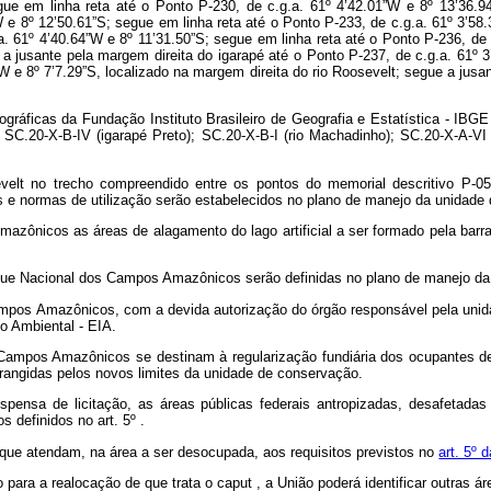
ográficas da Fundação Instituto Brasileiro de Geografia e Estatística - IBG
 SC.20-X-B-IV (igarapé Preto); SC.20-X-B-I (rio Machadinho); SC.20-X-A-VI 
evelt no trecho compreendido entre os pontos do memorial descritivo P-
s e normas de utilização serão estabelecidos no plano de manejo da unidade
azônicos as áreas de alagamento do lago artificial a ser formado pela barr
ue Nacional dos Campos Amazônicos serão definidas no plano de manejo da
Campos Amazônicos, com a devida autorização do órgão responsável pela unida
o Ambiental - EIA.
 Campos Amazônicos se destinam à regularização fundiária dos ocupantes de 
rangidas pelos novos limites da unidade de conservação.
dispensa de licitação, as áreas públicas federais antropizadas, desafet
definidos no art. 5º .
que atendam, na área a ser desocupada, aos requisitos previstos no
art. 5º 
o para a realocação de que trata o
caput
, a União poderá identificar outras á