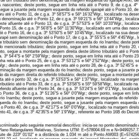
a de um tributário sem denominação da margem esquerda do igarapé Arixi; des
s nascentes; deste ponto, segue em linha reta até o Ponto 9, de c.g.a. 4
egue a jusante pela margem esquerda do referido igarapé até o Ponto 10, de 
u até o Ponto 11, de c.g.a. 3º 58’57”S e 56º 16’32”Wgr., localizado na de
em denominação até o Ponto 12, de c.g.a. 3º 59’21”S e 56º 13’44”Wgr., loca
este afluente até o Ponto 13, de c.g.a. 3º 57’53”S e 56º 10’33”Wgr., locali
 o Ponto 15, de c.g.a. 3º 56’8”S e 56º 11’30”Wgr., localizado em uma das na
até o Ponto 16, de c.g.a. 3º 53’50”S e 56º 10’45”Wgr., localizado na sua d
arapé sem denominação até o Ponto 17, de c.g.a. 3º 55’5”S e 56º 4’45”Wgr., 
de tributário sem denominação da margem esquerda do rio Inambu; deste pont
o mencionado tributário; deste ponto, segue em linha reta até o Ponto 20, d
, segue a montante pela margem direita deste último tributário até o Ponto 
.a. 3º 54’4”S e 56º 2’59”Wgr.; deste ponto, segue em linha reta até o Ponto 2
ha reta até o Ponto 25, de c.g.a. 3º 53’12”S e 56º 2’52”Wgr.; deste ponto, s
gr.; deste ponto, segue em linha reta até o ponto 28, de c.g.a. 3º 52’45”S e
ominação da margem esquerda do rio Inambu; deste ponto, segue a jusante pela
a margem direita do referido tributário; deste ponto, segue a montante pela
eta até o ponto 32, de c.g.a. 3º 53’53”S e 56º 1’37”Wgr., localizado na ma
tributário até o Ponto 33, de c.g.a. 3º 53’58”S e 55º 59’58”Wgr., localiz
eferido afluente até o Ponto 34, de c.g.a. 3º 53’24”S e 56º 0’1”Wgr., locali
o Ponto 36, de c.g.a. 3º 51’26”S e 56º 0’0”Wgr.; deste ponto, segue em linh
Inambu; deste ponto, segue a jusante pela margem esquerda do referido trib
da do rio Inambu; deste ponto, segue a jusante pela margem esquerda deste
o Ponto 40, de c.g.a. 3º 42’17”S e 56º 0’0”Wgr., localizado na margem dire
onto 41, de c.g.a. 3º 42’35”S e 56º 1’9”Wgr., referente ao Ponto 16B do Dec
discriminado pelo seguinte memorial descritivo: inicia-se no ponto denominad
ano Retangulares Relativas, Sistema UTM: E=578004.69 m e N=9499257.73 m
 de 223º 01’02” e a distância de 1.034 m até o Ponto AM003 (E=574256.