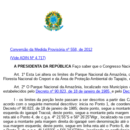
Conversão da Medida Provisória nº 558, de 2012
(Vide ADIN Nº 4.717)
A PRESIDENTA DA REPÚBLICA
Faço saber que o Congresso Nacio
Art. 1º Esta Lei altera os limites do Parque Nacional da Amazônia,
Floresta Nacional do Crepori e da Área de Proteção Ambiental do Tapajós, e
Art. 2º O Parque Nacional da Amazônia, localizado nos Municípios
estabelecidos pelo
Decreto nº 90.823, de 18 de janeiro de 1985,
e
pelo
Dec
I - os limites da porção leste passam a ser descritos a partir d
acordo com o seguinte memorial descritivo: inicia no Ponto 1, de coorde
Decreto nº 90.823, de 18 de janeiro de 1985; deste ponto, segue a montante
esquerda do igarapé Tracoá; deste ponto, segue a montante pela margem dir
reta até o Ponto 4, de c.g.a. 4º 21’55”S e 56º 26’25”Wgr., localizado na 
segue a montante pela margem direita do igarapé sem denominação até o P
sua margem esquerda; deste ponto, segue em linha reta até o Ponto 6, de c.