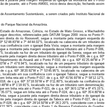
nua a jusante pela margem esquerda do igarapé da Montanha até o Ponto
o de jusante, até o Ponto AM001, início desta descrição, fechando assim
 de Assentamento Sustentáveis, a serem criados pelo Instituto Nacional de
te do Parque Nacional da Amazônia.
no Estado do Amazonas, Colniza, no Estado de Mato Grosso, e Machadinho
ireita desse tributário até o Ponto P-032, de c.g.a. 60º 58’28.42”W e 8º 38’14.81”S, localizado na confluência com o curso principal do igarapé; segue a jusante pela margem direita do igarapé até o Ponto P-033, de c.g.a. 60º 58’50.61”W e 8º 38’6.82”S, localizado na confluência com outro tributário; segue a montante pela margem esquerda desse tributário até o Ponto P-034, de c.g.a. 60º 58’20.51”W e 8º 37’3.29”S, localizado em sua cabeceira; segue em linha reta até o Ponto P-036, de c.g.a. 60º 57’37.99”W e 8º 36’21.53”S, localizado na cabeceira de um tributário de um igarapé sem denominação; segue a jusante por sua margem direita até o Ponto P-035, de c.g.a. 60º 57’50.83”W e 8º 36’42.45”S, localizado em sua confluência com o curso principal do igarapé; segue a montante pela margem esquerda do igarapé até o Ponto P-037, de c.g.a. 60º 56’45.29”W e 8º 36’10.18”S, localizado em sua cabeceira; segue em linha reta até o Ponto P-038, de c.g.a. 60º 56’29.62”W e 8º 35’41.62”S; segue em linha reta até o Ponto P-039, de c.g.a. 60º 56’13.94”W e 8º 35’13.07”S; segue em linha reta até o Ponto P-040, de c.g.a. 60º 55’58.27”W e 8º 34’44.51”S; segue em linha reta até o Ponto P-041, de c.g.a. 60º 56’18.24”W e 8º 34’18.74”S; segue em linha reta até o Ponto P-042, de c.g.a. 60º 56’38.10”W e 8º 33’52.89”S; segue em linha reta até o Ponto P-043, de c.g.a. 60º 56’37.06”W e 8º 33’20.36”S; segue em linha reta até o Ponto P-044, de c.g.a. 60º 56’37.35”W e 8º 32’51.76”S, localizado na cabeceira de um tributário de um igarapé sem denominação; segue a jusante pela margem direita do tributário e do igarapé até o Ponto P-045, de c.g.a. 60º 56’9.13”W e 8º 31’52.02”S, localizado em sua foz, na margem esquerda do rio Roosevelt; segue em linha reta, atravessando esse rio, até o Ponto P-046, de c.g.a. 60º 56’1.43”W e 8º 31’44.57”S, localizado na margem direita do rio Roosevelt; segue a jusante pela margem direita desse rio até o Ponto P-047, de c.g.a. 60º 56’27.56”W e 8º 31’18.18”S, localizado na foz de um igarapé sem denominação; segue a montante pela margem esquerda do igarapé até o Ponto P-048, de c.g.a. 60º 55’7.98”W e 8º 29’32.42”S, localizado em sua cabeceira; segue em linha reta até o Ponto P-049, de c.g.a. 60º 55’43.88”W e 8º 28’13.35”S, localizado na cabeceira de um igarapé sem denominação; segue a jusante por sua margem direita até o Ponto P-050, de c.g.a. 60º 56’16.83”W e 8º 27’18.80”S, localizado em sua foz, na margem direita do rio Roosevelt; segue em linha reta, atravessando esse rio, até o Ponto P-051, de c.g.a. 60º 56’25.97”W e 8º 27’7.07”S, localizado na margem esquerda do rio Roosevelt; segue a montante pela margem esquerda desse rio até o Ponto P-052, de c.g.a. 60º 58’45.27”W e 8º 28’54.60”S, localizado na foz de um igarapé sem denominação; segue a montante pela margem esquerda do igarapé até o Ponto P-053, de c.g.a. 60º 59’55.24”W e 8º 28’13.77”S, localizado na confluência com um igarapé tributário; segue a montante, em sentido sul, pela margem esquerda do igarapé até o Ponto P-054, de c.g.a. 61º 0’27.63”W e 8º 29’5.48”S, localizado na confluência com um tributário de sua margem direita; segue a montante pela margem esquerda desse tributário até o Ponto P-055, de c.g.a. 60º 59’46.68”W e 8º 30’56.97”S, localizado em sua cabeceira; segue em linha reta até o Ponto P-056, de c.g.a. 60º 59’8.64”W e 8º 31’27.78”S; segue em linha reta até o Ponto P-057, de c.g.a. 60º 59’4.30”W e 8º 32’0.03”S; segue em linha reta até o Ponto P-058, de c.g.a. 60º 58’59.95”W e 8º 32’32.29”S; segue em linha reta até o Ponto P-059, de c.g.a. 60º 58’55.61”W e 8º 33’4.54”S; segue em linha reta até o Ponto P-060, de c.g.a. 60º 59’18.89”W e 8º 33’27.38”S; segue em linha reta até o Ponto P-061, de c.g.a. 60º 59’42.18”W e 8º 33’50.23”S; segue em linha reta até o Ponto P-062, de c.g.a. 61º 0’5.47”W e 8º 34’13.07”S; segue em linha reta até o Ponto P-063, de c.g.a. 61º 0’28.76”W e 8º 34’35.91”S; segue em linha reta até o Ponto P-064, de c.g.a. 61º 0’56.30”W e 8º 35’2.89”S, localizado na foz de um igarapé sem denominação, na margem esquerda do rio Madeirinha, próximo à curva da Volta Grande; segue a montante pela margem esquerda desse rio até o Ponto P-065, de c.g.a. 61º 1’31.07”W e 8º 36’36.34”S, localizado na foz do igarapé Preto, margem esquerda do rio Madeirinha, próximo ao limite da Terra Indígena Tenharim do igarapé Preto; segue a montante pela margem esquerda do igarapé, acompanhando o limite da Terra Indígena - TI, até o Ponto P-066, de c.g.a. 61º 2’58.93”W e 8º 36’18.79”S, localizado na foz de um tributário desse igarapé; segue a montante pela margem esquerda do tributário até o Ponto P-067, de c.g.a. 61º 3’15.72”W e 8º 32’52.10”S, localizado em sua cabeceira; segue em linha reta até o Ponto P-068, de c.g.a. 61º 3’29.86”W e 8º 32’45.94”S, coincidente com o Marco M-13 da TI Tenharim do igarapé Preto; segue em linha reta até o Ponto P-069, de c.g.a. 61º 3’58.33”W e 8º 32’34.43”S, localizado na cabeceira de um tributário de um igarapé sem denominação e coincidente com o Marco SAT-34 da TI; segue