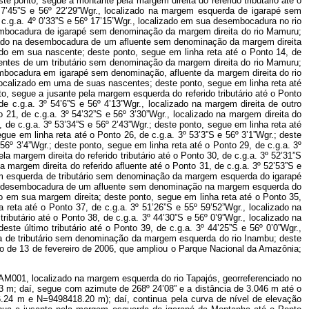
te ponto, segue a montante pela margem direita do referido tributário até o
º 7’45”S e 56º 22’29”Wgr., localizado na margem esquerda de igarapé sem
c.g.a. 4º 0’33”S e 56º 17’15”Wgr., localizado em sua desembocadura no rio
sembocadura de igarapé sem denominação da margem direita do rio Mamuru;
lizado na desembocadura de um afluente sem denominação da margem direita
zado em sua nascente; deste ponto, segue em linha reta até o Ponto 14, de
scentes de um tributário sem denominação da margem direita do rio Mamuru;
esembocadura em igarapé sem denominação, afluente da margem direita do rio
localizado em uma de suas nascentes; deste ponto, segue em linha reta até
o, segue a jusante pela margem esquerda do referido tributário até o Ponto
e c.g.a. 3º 54’6”S e 56º 4’13”Wgr., localizado na margem direita de outro
21, de c.g.a. 3º 54’32”S e 56º 3’30”Wgr., localizado na margem direita do
3, de c.g.a. 3º 53’34”S e 56º 2’43”Wgr.; deste ponto, segue em linha reta até
egue em linha reta até o Ponto 26, de c.g.a. 3º 53’3”S e 56º 3’1”Wgr.; deste
 56º 3’4”Wgr.; deste ponto, segue em linha reta até o Ponto 29, de c.g.a. 3º
 margem direita do referido tributário até o Ponto 30, de c.g.a. 3º 52’31”S
 margem direita do referido afluente até o Ponto 31, de c.g.a. 3º 52’53”S e
rgem esquerda de tributário sem denominação da margem esquerda do igarapé
ado na desembocadura de um afluente sem denominação na margem esquerda do
zado em sua margem direita; deste ponto, segue em linha reta até o Ponto 35,
a reta até o Ponto 37, de c.g.a. 3º 51’26”S e 55º 59’52”Wgr., localizado na
utário até o Ponto 38, de c.g.a. 3º 44’30”S e 56º 0’9”Wgr., localizado na
 último tributário até o Ponto 39, de c.g.a. 3º 44’25”S e 56º 0’0”Wgr.,
ita de tributário sem denominação da margem esquerda do rio Inambu; deste
reto de 13 de fevereiro de 2006, que ampliou o Parque Nacional da Amazônia;
o AM001, localizado na margem esquerda do rio Tapajós, georreferenciado no
; daí, segue com azimute de 268º 24’08” e a distância de 3.046 m até o
24 m e N=9498418.20 m); daí, continua pela curva de nível de elevação