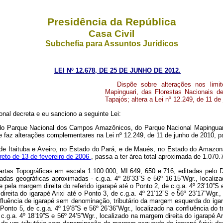
Presidência da República
Casa Civil
Subchefia para Assuntos Jurídicos
LEI Nº 12.678, DE 25 DE JUNHO DE 2012.
Dispõe sobre alterações nos li
Mapinguari, das Florestas Nacionais de
Tapajós; altera a Lei nº
12.249, de 11 de 
nal decreta e eu sanciono a seguinte Lei:
 do Parque Nacional dos Campos Amazônicos, do Parque Nacional Mapinguari, d
 faz alterações complementares na Lei nº 12.249, de 11 de junho de 2010, par
 de Itaituba e Aveiro, no Estado do Pará, e de Maués, no Estado do Amazon
reto de 13 de fevereiro de 2006
, passa a ter área total aproximada de 1.070.
as Cartas Topográficas em escala 1:100.000, MI 649, 650 e 716, editadas p
nadas geográficas aproximadas - c.g.a. 4º 28’33”S e 56º 16’15”Wgr., locali
 pela margem direita do referido igarapé até o Ponto 2, de c.g.a. 4º 23’10”
eita do igarapé Arixi até o Ponto 3, de c.g.a. 4º 21’12”S e 56º 23’17”Wgr., 
confluência de igarapé sem denominação, tributário da margem esquerda do i
onto 5, de c.g.a. 4º 19’8”S e 56º 26’36”Wgr., localizado na confluência do
g.a. 4º 18’19”S e 56º 24’5”Wgr., localizado na margem direita do igarapé Ar