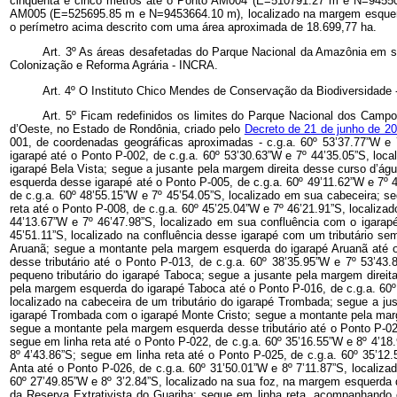
cinquenta e cinco metros até o Ponto AM004 (E=510791.27 m e N=945503
AM005 (E=525695.85 m e N=9453664.10 m), localizado na margem esquerda 
o perímetro acima descrito com uma área aproximada de 18.699,77 ha.
Art. 3º As áreas desafetadas do Parque Nacional da Amazônia em se
Colonização e Reforma Agrária - INCRA.
Art. 4º O Instituto Chico Mendes de Conservação da Biodiversidade 
Art. 5º Ficam redefinidos os limites do Parque Nacional dos Cam
d’Oeste, no Estado de Rondônia, criado pelo
Decreto de 21 de junho de 2