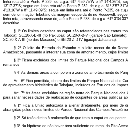
§ 1º Os limites descritos no
caput
são referenciados nas cartas top
Taboca); SC.20-X-B-III (rio Paxiúba); SC.20-X-B-V (igarapé São Liberato);
SC.20-X-A-III (rio dos Macacos) e SB.20-Z-D-IV (igarapé Jatuarana).
§ 2º O leito da Estrada do Estanho e o leito menor do rio Roos
Amazônicos, passando a integrar sua zona de amortecimento, cujos limite
§ 3º Ficam excluídas dos limites do Parque Nacional dos Campos Am
remansos.
§ 4º As demais áreas a comporem a zona de amortecimento do Parq
Art. 6º Fica permitida, dentro dos limites do Parque Nacional dos 
do aproveitamento hidrelétrico de Tabajara, incluídos os Estudos de Impact
Art. 7º As áreas excluídas na região norte do Parque Nacional dos
para sanar necessidades de realocação de ocupantes de áreas públicas ab
§ 1º Fica a União autorizada a alienar diretamente, por meio de 
abrangidas pelos novos limites do Parque Nacional dos Campos Amazônicos 
§ 2º Só terão direito à realocação de que trata o
caput
os ocupantes 
§ 3º Na hipótese de não haver área suficiente no ramal do Pito Aces